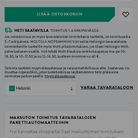
LISÄÄ OSTOSKORIIN
HETI SAATAVILLA
TOIMITUS 1-4 ARKIPÄIVÄSSÄ
Jos ostoskorissa on myös tavarataloista toimitettavia tuotteita, on toimitusaika
3–7 arkipäivää. WOLTILLA NOPEAMMIN! Voit valita Helsingin tavaratalosta
toimitettaville tuotteille myös Wolt-pikatoimituksen, jos tilaat Helsingin Wolt-
palvelualueen sisällä. Voit tehdä Wolt-tilauksia verkkokaupassa ma–pe 10–
18.30, la 10–17.30 ja su 12–16.30, tuotteen minimiarvo 40 €.
Tarkista tuotteen myymäläsaatavuus ja varausmahdollisuus alta. Saatavuus voi
muuttua nopeastikin, joten tuotetiedoissa näyttämämme tieto pitää aina
varmistaa paikan päällä.
Myymäläsaatavuus
VARAA TAVARATALOON
Helsinki
MAKSUTON TOIMITUS TAVARATALOJEN
PAKETTIAUTOMAATTEIHIN
Nyt kannattaa shoppailla! Saat maksuttoman toimituksen