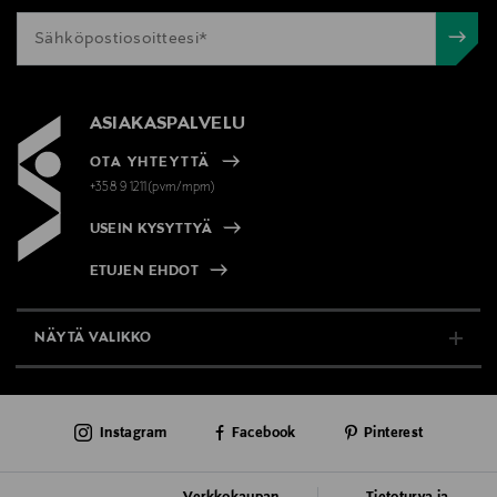
ASIAKASPALVELU
OTA YHTEYTTÄ
+358 9 1211(pvm/mpm)
USEIN KYSYTTYÄ
ETUJEN EHDOT
NÄYTÄ VALIKKO
TUKI & INFO
Instagram
Facebook
Pinterest
AJANKOHTAISTA
PALVELUT