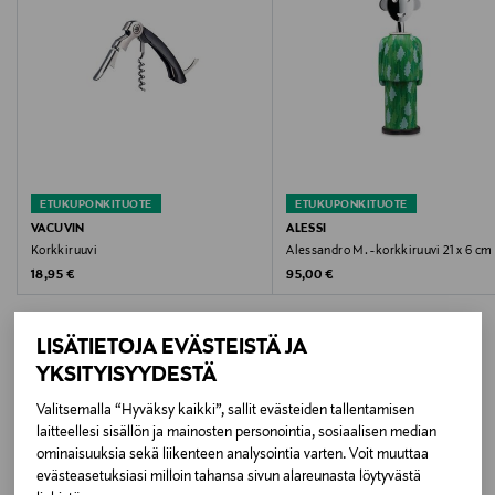
Väri
MULTICO
Koko
24,5 x 7 cm
ETUKUPONKITUOTE
ETUKUPONKITUOTE
Valmistusmaa
VACUVIN
ALESSI
Korkkiruuvi
Alessandro M. -korkkiruuvi 21 x 6 cm
Kiina
Original Price
Original Price
18,95 €
95,00 €
Valmistajan tuotenumero
LISÄTIETOJA EVÄSTEISTÄ JA
AM01A 7
YKSITYISYYDESTÄ
Valmistaja
Valitsemalla “Hyväksy kaikki”, sallit evästeiden tallentamisen
LISÄÄ KIINNOSTAVIA
laitteellesi sisällön ja mainosten personointia, sosiaalisen median
ALESSI S.P.A
ominaisuuksia sekä liikenteen analysointia varten. Voit muuttaa
TUOTTEITA
evästeasetuksiasi milloin tahansa sivun alareunasta löytyvästä
Valmistajan osoite