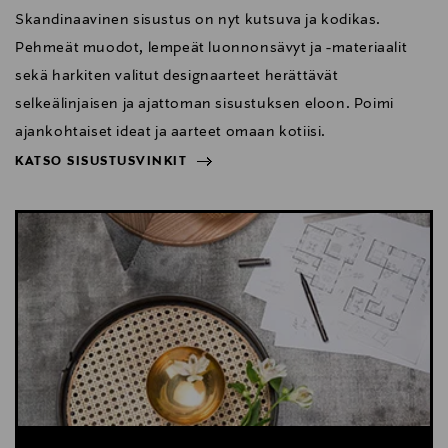
Skandinaavinen sisustus on nyt kutsuva ja kodikas.
Pehmeät muodot, lempeät luonnonsävyt ja -materiaalit
sekä harkiten valitut designaarteet herättävät
selkeälinjaisen ja ajattoman sisustuksen eloon. Poimi
ajankohtaiset ideat ja aarteet omaan kotiisi.
KATSO SISUSTUSVINKIT
NÄYTÄ VÄHEMMÄN
KATSO SISUSTUSVINKIT