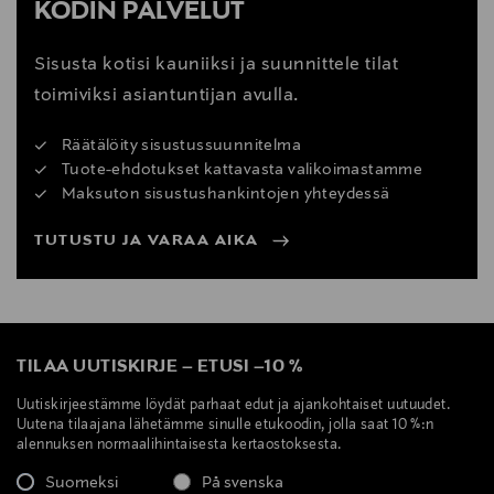
KODIN PALVELUT
Sisusta kotisi kauniiksi ja suunnittele tilat
toimiviksi asiantuntijan avulla.
Räätälöity sisustussuunnitelma
Tuote-ehdotukset kattavasta valikoimastamme
Maksuton sisustushankintojen yhteydessä
TUTUSTU JA VARAA AIKA
TILAA UUTISKIRJE
–
ETUSI
–
10 %
Uutiskirjeestämme löydät parhaat edut ja ajankohtaiset uutuudet.
Uutena tilaajana lähetämme sinulle etukoodin, jolla saat 10 %:n
alennuksen normaalihintaisesta kertaostoksesta.
Suomeksi
På svenska