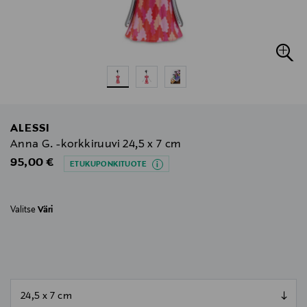
ALESSI
Anna G. -korkkiruuvi 24,5 x 7 cm
Original Price
95,00 €
ETUKUPONKITUOTE
Valitse
Väri
null
null