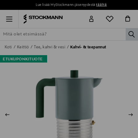
Lue lisää MyStockmann-jäsenyydestä
täältä
Menu
la
ETSI KAIKKI
NAISET
MIEHET
LAPSET
KOTI
KOSMETIIK
Koti
Keittiö
Tee, kahvi & vesi
Kahvi- & teepannut
ETUKUPONKITUOTE