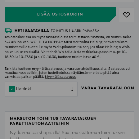
LISÄÄ OSTOSKORIIN
HETI SAATAVILLA
TOIMITUS 1-4 ARKIPÄIVÄSSÄ
Jos ostoskorissa on myös tavarataloista toimitettavia tuotteita, on toimitusaika
3–7 arkipäivää. WOLTILLA NOPEAMMIN! Voit valita Helsingin tavaratalosta
toimitettaville tuotteille myös Wolt-pikatoimituksen, jos tilaat Helsingin Wolt-
palvelualueen sisällä. Voit tehdä Wolt-tilauksia verkkokaupassa ma–pe 10–
18.30, la 10–17.30 ja su 12–16.30, tuotteen minimiarvo 40 €.
Tarkista tuotteen myymäläsaatavuus ja varausmahdollisuus alta. Saatavuus voi
muuttua nopeastikin, joten tuotetiedoissa näyttämämme tieto pitää aina
varmistaa paikan päällä.
Myymäläsaatavuus
VARAA TAVARATALOON
Helsinki
MAKSUTON TOIMITUS TAVARATALOJEN
PAKETTIAUTOMAATTEIHIN
Nyt kannattaa shoppailla! Saat maksuttoman toimituksen