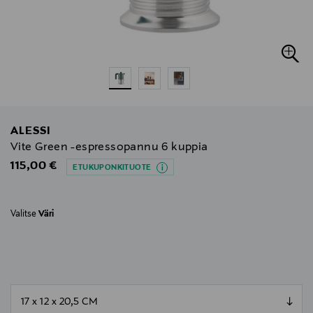
ALESSI
Vite Green -espressopannu 6 kuppia
Original Price
115,00 €
ETUKUPONKITUOTE
Valitse
Väri
null
null