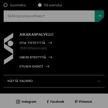
Suomeksi
På svenska
ASIAKASPALVELU
OTA YHTEYTTÄ
+358 9 1211(pvm/mpm)
USEIN KYSYTTYÄ
ETUJEN EHDOT
NÄYTÄ VALIKKO
TUKI & INFO
Instagram
Facebook
Pinterest
AJANKOHTAISTA