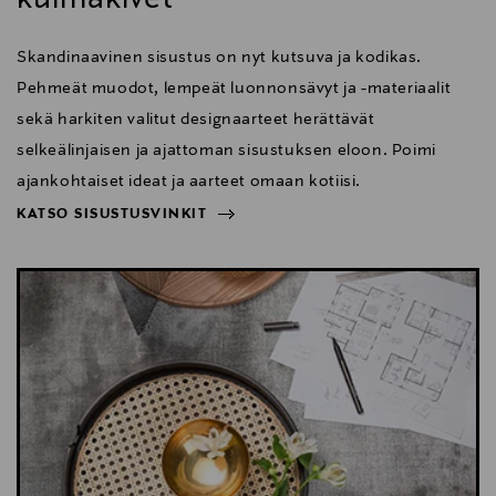
Skandinaavinen sisustus on nyt kutsuva ja kodikas.
Pehmeät muodot, lempeät luonnonsävyt ja -materiaalit
sekä harkiten valitut designaarteet herättävät
selkeälinjaisen ja ajattoman sisustuksen eloon. Poimi
ajankohtaiset ideat ja aarteet omaan kotiisi.
KATSO SISUSTUSVINKIT
NÄYTÄ VÄHEMMÄN
KATSO SISUSTUSVINKIT