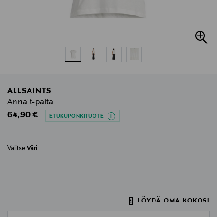
ALLSAINTS
Anna t-paita
Original Price
64,90 €
ETUKUPONKITUOTE
Valitse
Väri
LÖYDÄ OMA KOKOSI