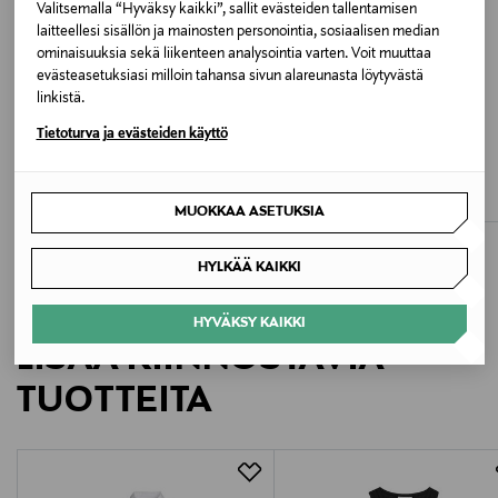
Väri
Valitsemalla “Hyväksy kaikki”, sallit evästeiden tallentamisen
laitteellesi sisällön ja mainosten personointia, sosiaalisen median
CHALK WHITE
ominaisuuksia sekä liikenteen analysointia varten. Voit muuttaa
evästeasetuksiasi milloin tahansa sivun alareunasta löytyvästä
Valmistusmaa
linkistä.
ALE –40%
ETUKUPONKITUOTE
Portugali
Tietoturva ja evästeiden käyttö
HASSIA
RUE DE TOKYO
Roma H-Last Low Heel Slingback -
Trish Light T-paita
avokkaat
Valmistajan tuotenumero
Original Price
66,90 €
Discounted Price
Original Price
113,40 €
189,90 €
MUOKKAA ASETUKSIA
W238JB
HYLKÄÄ KAIKKI
Valmistaja
Acc3ss Oy
HYVÄKSY KAIKKI
LISÄÄ KIINNOSTAVIA
Valmistajan osoite
TUOTTEITA
Vanha Talvitie 10 F, 00580, Helsinki, Finland
Digitaalinen osoite
info@acc3ss.com