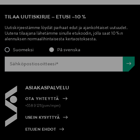
TILAA UUTISKIRJE
–
ETUSI
–
10 %
Uutiskirjeestämme löydät parhaat edut ja ajankohtaiset uutuudet.
Uutena tilaajana lähetämme sinulle etukoodin, jolla saat 10 %:n
alennuksen normaalihintaisesta kertaostoksesta.
Suomeksi
På svenska
ASIAKASPALVELU
OTA YHTEYTTÄ
+358 9 1211(pvm/mpm)
USEIN KYSYTTYÄ
ETUJEN EHDOT