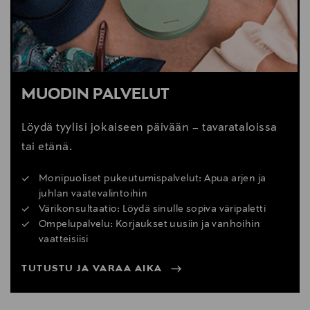
MUODIN PALVELUT
Löydä tyylisi jokaiseen päivään – tavarataloissa
tai etänä.
Monipuoliset pukeutumispalvelut: Apua arjen ja
juhlan vaatevalintoihin
Värikonsultaatio: Löydä sinulle sopiva väripaletti
Ompelupalvelu: Korjaukset uusiin ja vanhoihin
vaatteisiisi
TUTUSTU JA VARAA AIKA