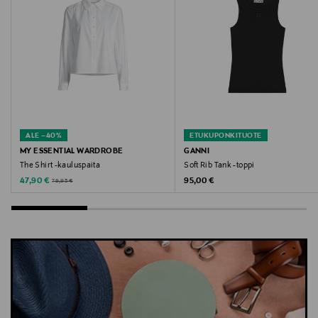
Avainsanat
Allsaints, trikoopaita, paita, puuvillapaita, t-paita,
Anna, peruspaita
ALE –40%
ETUKUPONKITUOTE
MY ESSENTIAL WARDROBE
GANNI
The Shirt -kauluspaita
Soft Rib Tank -toppi
Discounted Price
Original Price
Original Price
47,90 €
95,00 €
79,95 €