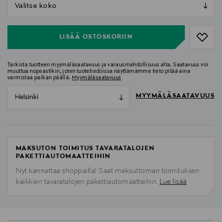
null
null
LISÄÄ OSTOSKORIIN
Tarkista tuotteen myymäläsaatavuus ja varausmahdollisuus alta. Saatavuus voi
muuttua nopeastikin, joten tuotetiedoissa näyttämämme tieto pitää aina
varmistaa paikan päällä.
Myymäläsaatavuus
MYYMÄLÄSAATAVUUS
Helsinki
MAKSUTON TOIMITUS TAVARATALOJEN
PAKETTIAUTOMAATTEIHIN
Nyt kannattaa shoppailla! Saat maksuttoman toimituksen
kaikkien tavaratalojen pakettiautomaatteihin.
Lue lisää