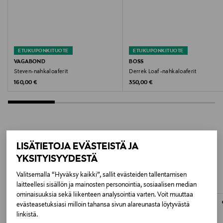
00 BLACK
Valmistusmaa
Portugali
ETUKUPONKITUOTE
ETUKUPONKITUOTE
VAGABOND
BOSS
Valmistajan tuotenumero
Steven-nahkaloaferit
Derrek Loaf -nahkaloaferit
Original Price
Original Price
160,00 €
350,00 €
M021FC
Valmistaja
Acc3ss Oy
LISÄTIETOJA EVÄSTEISTÄ JA
LISÄÄ KIINNOSTAVIA
Valmistajan osoite
YKSITYISYYDESTÄ
TUOTTEITA
Vanha Talvitie 10 F, 00580, Helsinki, Finland
Valitsemalla “Hyväksy kaikki”, sallit evästeiden tallentamisen
laitteellesi sisällön ja mainosten personointia, sosiaalisen median
Digitaalinen osoite
ominaisuuksia sekä liikenteen analysointia varten. Voit muuttaa
evästeasetuksiasi milloin tahansa sivun alareunasta löytyvästä
info@acc3ss.com
linkistä.