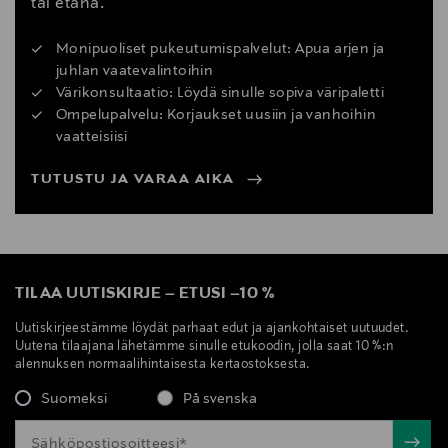
tai etänä.
Monipuoliset pukeutumispalvelut: Apua arjen ja
juhlan vaatevalintoihin
Värikonsultaatio: Löydä sinulle sopiva väripaletti
Ompelupalvelu: Korjaukset uusiin ja vanhoihin
vaatteisiisi
TUTUSTU JA VARAA AIKA
TILAA UUTISKIRJE
–
ETUSI
–
10 %
Uutiskirjeestämme löydät parhaat edut ja ajankohtaiset uutuudet.
Uutena tilaajana lähetämme sinulle etukoodin, jolla saat 10 %:n
alennuksen normaalihintaisesta kertaostoksesta.
Suomeksi
På svenska