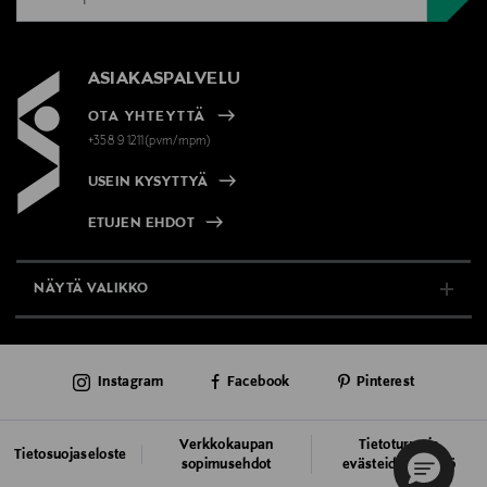
ASIAKASPALVELU
OTA YHTEYTTÄ
+358 9 1211(pvm/mpm)
USEIN KYSYTTYÄ
ETUJEN EHDOT
NÄYTÄ VALIKKO
TUKI & INFO
Instagram
Facebook
Pinterest
AJANKOHTAISTA
PALVELUT
Verkkokaupan
Tietoturva ja
Tietosuojaseloste
sopimusehdot
evästeiden käyttö