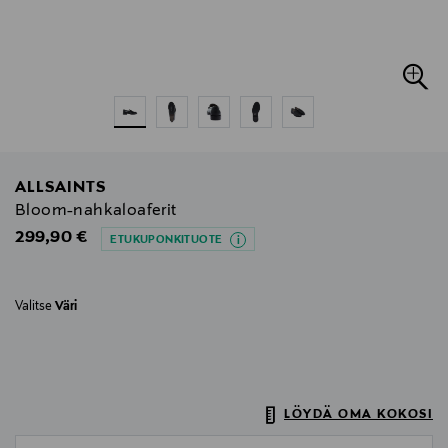
ALLSAINTS
Bloom-nahkaloaferit
Original Price
299,90 €
ETUKUPONKITUOTE
Valitse
Väri
LÖYDÄ OMA KOKOSI