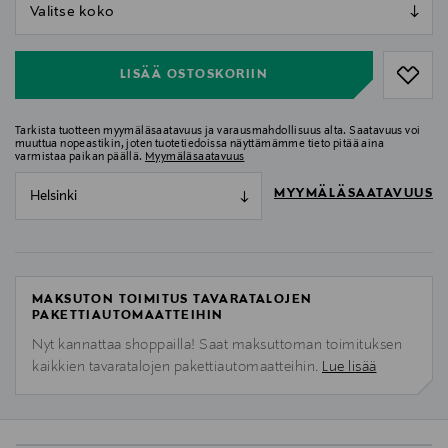
null
null
LISÄÄ OSTOSKORIIN
Tarkista tuotteen myymäläsaatavuus ja varausmahdollisuus alta. Saatavuus voi
muuttua nopeastikin, joten tuotetiedoissa näyttämämme tieto pitää aina
varmistaa paikan päällä.
Myymäläsaatavuus
MYYMÄLÄSAATAVUUS
Helsinki
MAKSUTON TOIMITUS TAVARATALOJEN
PAKETTIAUTOMAATTEIHIN
Nyt kannattaa shoppailla! Saat maksuttoman toimituksen
kaikkien tavaratalojen pakettiautomaatteihin.
Lue lisää