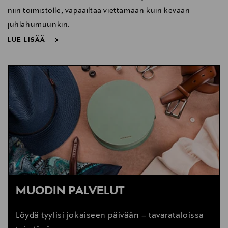
niin toimistolle, vapaailtaa viettämään kuin kevään
juhlahumuunkin.
LUE LISÄÄ
NÄYTÄ VÄHEMMÄN
LUE LISÄÄ
MUODIN PALVELUT
Löydä tyylisi jokaiseen päivään – tavarataloissa