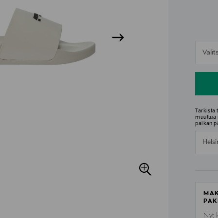
n
Vali
n
Tarkista
muuttua 
paikan p
Helsi
MAK
PAK
Nyt 