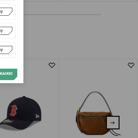
sy
sy
sy
KAIKKI