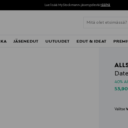
Lue lisää MyStockmann-jäsenyydestä
täältä
KKA
JÄSENEDUT
UUTUUDET
EDUT & IDEAT
PREMI
ALL
Date
40% A
Disco
53,90
Valitse
V