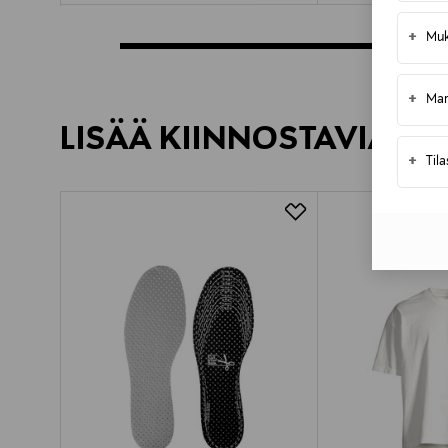
+
Muk
+
Mar
LISÄÄ KIINNOSTAVIA TU
+
Til