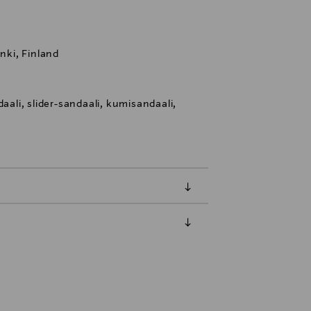
inki, Finland
daali, slider-sandaali, kumisandaali,
luessa tuotteen vastaanottamisesta.
tuotteen koosta riippuen