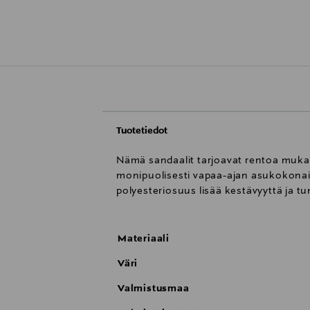
Tuotetiedot
Nämä sandaalit tarjoavat rentoa mukavu
monipuolisesti vapaa-ajan asukokonais
polyesteriosuus lisää kestävyyttä ja tun
Materiaali
Väri
Valmistusmaa