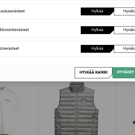
autusevästeet
Hylkää
Hyväk
kkinointievästeet
Hylkää
Hyväk
OTTEITA
astoevästeet
Hylkää
Hyväk
HYVÄKSY 
HYLKÄÄ KAIKKI