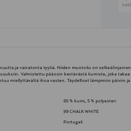
kaik
utta ja vaivatonta tyyliä. Niiden muotoilu on selkeälinjainen
uuksiin. Valmistettu pääosin kestävästä kumista, joka takaa 
tuu miellyttävältä ihoa vasten. Täydelliset lämpimiin päiviin ja
95 % kumi, 5 % polyesteri
99 CHALK WHITE
Portugali