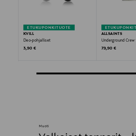
ETUKUPONKITUOTE
ETUKUPONKI
KVILL
ALLSAINTS
Deo-pohjalliset
Underground Crew t
Original Price
Original Price
3,90 €
79,90 €
Muoti