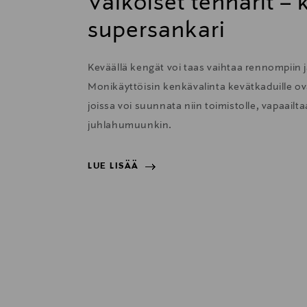
Valkoiset tennarit –
supersankari
Keväällä kengät voi taas vaihtaa rennompiin j
Monikäyttöisin kenkävalinta kevätkaduille ova
joissa voi suunnata niin toimistolle, vapaail
juhlahumuunkin.
LUE LISÄÄ
LUE LISÄÄ