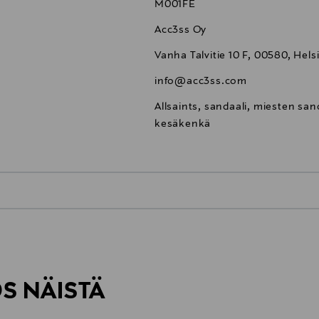
M001FE
Acc3ss Oy
Vanha Talvitie 10 F, 00580, Hels
info@acc3ss.com
Allsaints, sandaali, miesten san
kesäkenkä
0,00 €
inen tilaukseesi. Voit palauttaa tilaamasi tuotteen 30 vuorokauden ku
0,00 € – 4,90 €
rvitse ilmoittaa palautuksesta etukäteen.
ÖS NÄISTÄ
7,90 €–50,00 € kuljetusyhtiöstä ja 