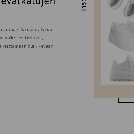
 kevätkatujen
a antaa nilkkojen vilkkua.
t valkoiset tennarit,
taa viettämään kuin kevään