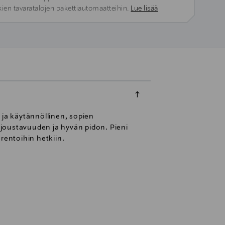
kien tavaratalojen pakettiautomaatteihin.
Lue lisää
 ja käytännöllinen, sopien
joustavuuden ja hyvän pidon. Pieni
 rentoihin hetkiin.