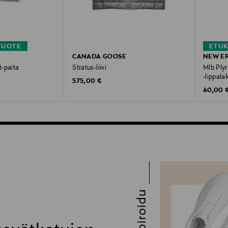
TUOTE
ETU
CANADA GOOSE
NEW E
-paita
Stratus-liivi
Mlb Ply
-lippala
Original Price
575,00 €
Original
40,00 
Inspiroidu