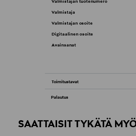
Valmistajan tuotenumero
Valmistaja
Valmistajan osoite
Digitaalinen osoite
Avainsanat
Toimitustavat
Nouto tavaratalosta
Palautus
Meille on hyvin tärkeää, että olet tyytyvä
Toimitus automaattiin tai noutopisteeseen
Palauttaminen on maksutonta eikä sinun ta
SAATTAISIT TYKÄTÄ MY
LUE TARKEMMAT PALAUTUSOHJEET
Kotiinkuljetus