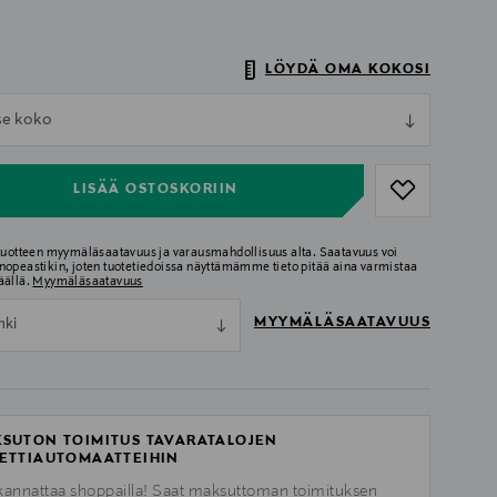
LÖYDÄ OMA KOKOSI
ull
tse koko
ull
LISÄÄ OSTOSKORIIN
 tuotteen myymäläsaatavuus ja varausmahdollisuus alta. Saatavuus voi
nopeastikin, joten tuotetiedoissa näyttämämme tieto pitää aina varmistaa
äällä.
Myymäläsaatavuus
MYYMÄLÄSAATAVUUS
nki
SUTON TOIMITUS TAVARATALOJEN
ETTIAUTOMAATTEIHIN
kannattaa shoppailla! Saat maksuttoman toimituksen