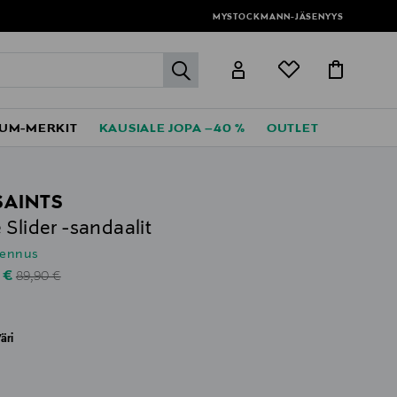
MYSTOCKMANN-JÄSENYYS
label.header.go
UM-MERKIT
KAUSIALE JOPA –40 %
OUTLET
SAINTS
 Slider -sandaalit
lennus
Original Price
unted Price
 €
89,90 €
äri