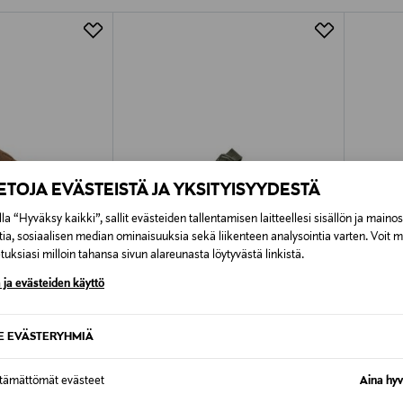
Alk. 6,90 €, kun toimitus on saatavi
IETOJA EVÄSTEISTÄ JA YKSITYISYYDESTÄ
la “Hyväksy kaikki”, sallit evästeiden tallentamisen laitteellesi sisällön ja maino
tia, sosiaalisen median ominaisuuksia sekä liikenteen analysointia varten. Voit 
uksiasi milloin tahansa sivun alareunasta löytyvästä linkistä.
 ja evästeiden käyttö
TUOTE
ETUKUPONKITUOTE
ETU
SE EVÄSTERYHMIÄ
BIRKENSTOCK
BIRKE
alit
Arizona Eva -sandaalit
Arizona 
ttämättömät evästeet
Aina hyv
Original Price
Original
60,00 €
60,00 