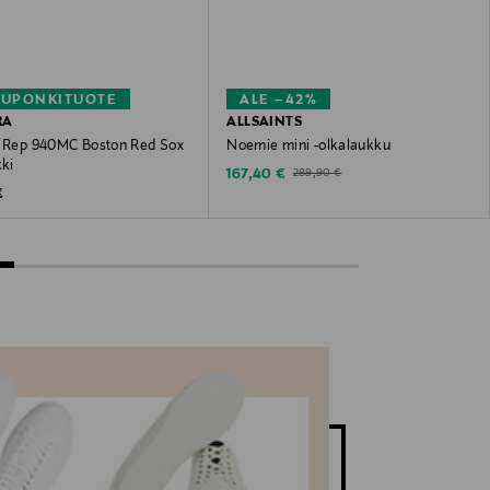
KUPONKITUOTE
ALE –42%
RA
ALLSAINTS
r Rep 940MC Boston Red Sox
Noemie mini -olkalaukku
kki
Discounted Price
Original Price
167,40 €
289,90 €
 Price
€