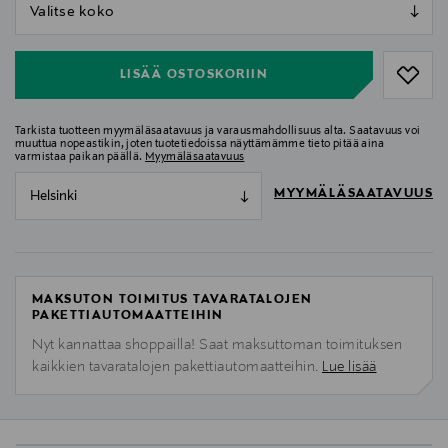
null
null
LISÄÄ OSTOSKORIIN
Tarkista tuotteen myymäläsaatavuus ja varausmahdollisuus alta. Saatavuus voi
muuttua nopeastikin, joten tuotetiedoissa näyttämämme tieto pitää aina
varmistaa paikan päällä.
Myymäläsaatavuus
MYYMÄLÄSAATAVUUS
Helsinki
MAKSUTON TOIMITUS TAVARATALOJEN
PAKETTIAUTOMAATTEIHIN
Nyt kannattaa shoppailla! Saat maksuttoman toimituksen
kaikkien tavaratalojen pakettiautomaatteihin.
Lue lisää