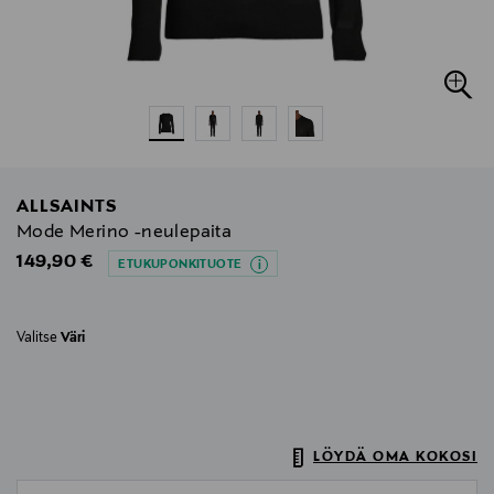
ALLSAINTS
Mode Merino -neulepaita
Original Price
149,90 €
ETUKUPONKITUOTE
Valitse
Väri
LÖYDÄ OMA KOKOSI