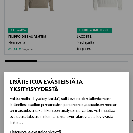
Väri
BLACK
Valmistusmaa
ALE –40%
ETUKUPONKITUOTE
Kiina
FILIPPO DE LAURENTIIS
LACOSTE
Neulepaita
Neulepaita
Valmistajan tuotenumero
Discounted Price
Original Price
Original Price
89,40 €
100,00 €
149,00 €
M002KZ
Valmistaja
LISÄTIETOJA EVÄSTEISTÄ JA
Acc3ss Oy
LISÄÄ KIINNOSTAVIA
YKSITYISYYDESTÄ
Valmistajan osoite
TUOTTEITA
Valitsemalla “Hyväksy kaikki”, sallit evästeiden tallentamisen
laitteellesi sisällön ja mainosten personointia, sosiaalisen median
Vanha Talvitie 10 F, 00580, Helsinki, Finland
ominaisuuksia sekä liikenteen analysointia varten. Voit muuttaa
evästeasetuksiasi milloin tahansa sivun alareunasta löytyvästä
Digitaalinen osoite
linkistä.
info@acc3ss.com
Tietoturva ja evästeiden käyttö