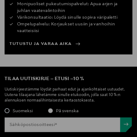
Monipuoliset pukeutumispalvelut: Apua arjen ja
juhlan vaatevalintoihin
Värikonsultaatio: Löydä sinulle sopiva väripaletti
Ompelupalvelu: Korjaukset uusiin ja vanhoihin
vaatteisiisi
TUTUSTU JA VARAA AIKA
TILAA UUTISKIRJE
–
ETUSI
–
10 %
Uutiskirjeestämme löydät parhaat edut ja ajankohtaiset uutuudet.
Uutena tilaajana lähetämme sinulle etukoodin, jolla saat 10 %:n
alennuksen normaalihintaisesta kertaostoksesta.
Suomeksi
På svenska