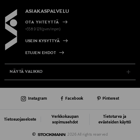
ASIAKASPALVELU
OTA YHTEYTTÄ
+358 9 1211(pvm/mpm)
USEIN KYSYTTYÄ
ETUJEN EHDOT
NÄYTÄ VALIKKO
TUKI & INFO
Instagram
Facebook
Pinterest
AJANKOHTAISTA
PALVELUT
Verkkokaupan
Tietoturva ja
Tietosuojaseloste
sopimusehdot
evästeiden käyttö
VASTUULLISUUS
©
2026 All rights reserved