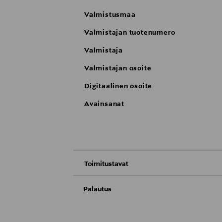
Valmistusmaa
Valmistajan tuotenumero
Valmistaja
Valmistajan osoite
Digitaalinen osoite
Avainsanat
Toimitustavat
Nouto tavaratalosta
Palautus
Meille on hyvin tärkeää, että olet tyytyvä
Toimitus automaattiin tai noutopisteeseen
Palauttaminen on maksutonta eikä sinun ta