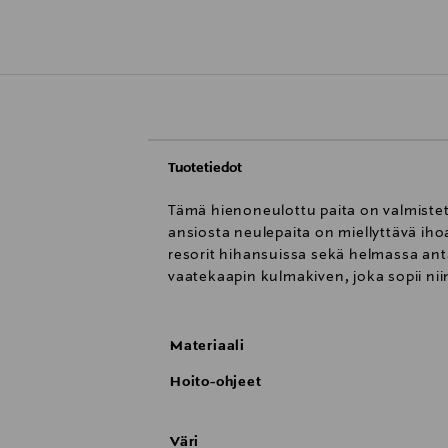
Tuotetiedot
Tämä hienoneulottu paita on valmistet
ansiosta neulepaita on miellyttävä iho
resorit hihansuissa sekä helmassa anta
vaatekaapin kulmakiven, joka sopii ni
Materiaali
Hoito-ohjeet
Väri