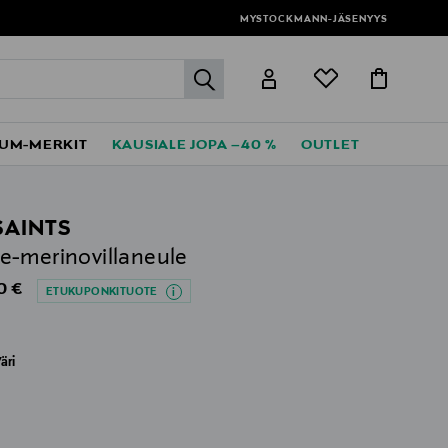
MYSTOCKMANN-JÄSENYYS
label.header.go
UM-MERKIT
KAUSIALE JOPA –40 %
OUTLET
SAINTS
-merinovillaneule
al Price
0 €
ETUKUPONKITUOTE
äri