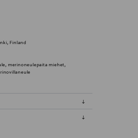
inki, Finland
ule, merinoneulepaita miehet,
rinovillaneule
luessa tuotteen vastaanottamisesta.