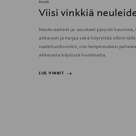
Muoti
Viisi vinkkiä neulei
Neulevaatteet ja -asusteet pysyvät kauniina, 
ahkerasti ja harjaa sekä höyryttää silloin täl
vaatehuoltovinkit, niin lempineuleesi palvelee 
ahkerasta käytöstä huolimatta.
LUE VINKIT
LUE VINKIT