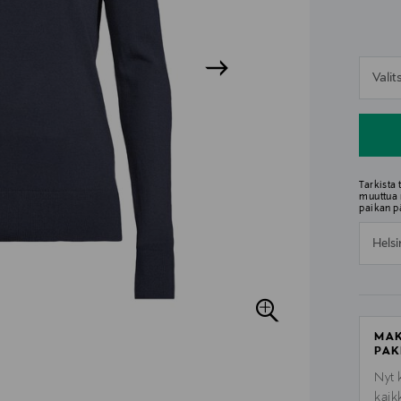
n
Vali
n
Tarkista
muuttua 
paikan p
Helsi
MAK
PAK
Nyt 
kaik