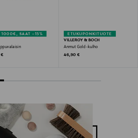
 1000€, SAAT –15%
ETUKUPONKITUOTE
VILLEROY & BOCH
ippuvalaisin
Anmut Gold -kulho
 Price
Original Price
 €
46,90 €