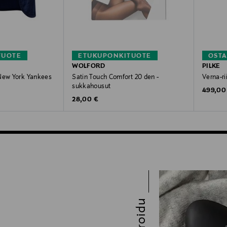
TUOTE
ETUKUPONKITUOTE
OSTA
WOLFORD
PILKE
 New York Yankees
Satin Touch Comfort 20 den -
Verna-ri
sukkahousut
Original
499,00
Original Price
28,00 €