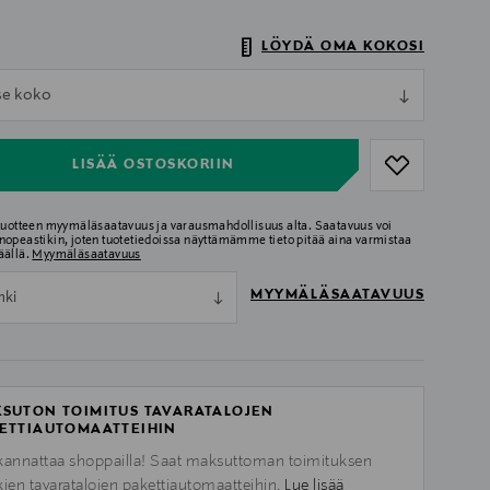
LÖYDÄ OMA KOKOSI
ull
tse koko
ull
LISÄÄ OSTOSKORIIN
 tuotteen myymäläsaatavuus ja varausmahdollisuus alta. Saatavuus voi
nopeastikin, joten tuotetiedoissa näyttämämme tieto pitää aina varmistaa
äällä.
Myymäläsaatavuus
MYYMÄLÄSAATAVUUS
nki
SUTON TOIMITUS TAVARATALOJEN
ETTIAUTOMAATTEIHIN
kannattaa shoppailla! Saat maksuttoman toimituksen
kien tavaratalojen pakettiautomaatteihin.
Lue lisää