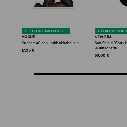
ETUKUPONKITUOTE
ETUKUPONKI
VOGUE
NEW ERA
Support 40 den –tukisukkahousut
Sun Shield 9Forty
-aurinkohattu
Original Price
17,95 €
Original Price
36,00 €