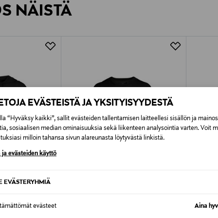
ÖS NÄISTÄ
7,90 €–50,00 € kuljetusyhtiöstä ja 
Alk. 6,90 €, kun toimitus on saatavi
IETOJA EVÄSTEISTÄ JA YKSITYISYYDESTÄ
la “Hyväksy kaikki”, sallit evästeiden tallentamisen laitteellesi sisällön ja maino
tia, sosiaalisen median ominaisuuksia sekä liikenteen analysointia varten. Voit 
uksiasi milloin tahansa sivun alareunasta löytyvästä linkistä.
 ja evästeiden käyttö
SE EVÄSTERYHMIÄ
TUOTE
ETUKUPONKITUOTE
ETU
ttämättömät evästeet
Aina hyv
ALLSAINTS
ALLSAI