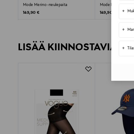
Mode Merino -neulepaita
Mode Merino Zip H
+
Muk
Original Price
Original Price
149,90 €
149,90 €
+
Mar
LISÄÄ KIINNOSTAVIA TU
+
Til