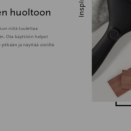
Inspiroidu
den huoltoon
kun niitä tuulettaa
löin. Ota käyttöön helpot
pitkään ja näyttää siistiltä