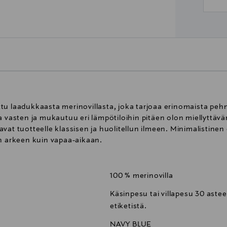
tu laadukkaasta merinovillasta, joka tarjoaa erinomaista pehm
a vasten ja mukautuu eri lämpötiloihin pitäen olon miellyttäv
vat tuotteelle klassisen ja huolitellun ilmeen. Minimalistinen
in arkeen kuin vapaa-aikaan.
100 % merinovilla
Käsinpesu tai villapesu 30 ast
etiketistä.
NAVY BLUE