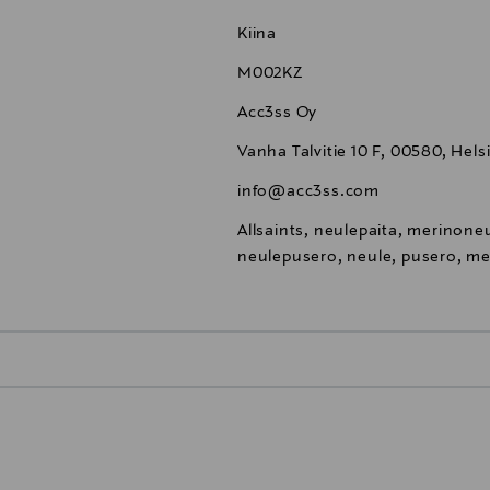
Kiina
M002KZ
Acc3ss Oy
Vanha Talvitie 10 F, 00580, Hels
info@acc3ss.com
Allsaints, neulepaita, merinone
neulepusero, neule, pusero, me
0,00 €
inen tilaukseesi. Voit palauttaa tilaamasi tuotteen 30 vuorokauden ku
0,00 € – 4,90 €
rvitse ilmoittaa palautuksesta etukäteen.