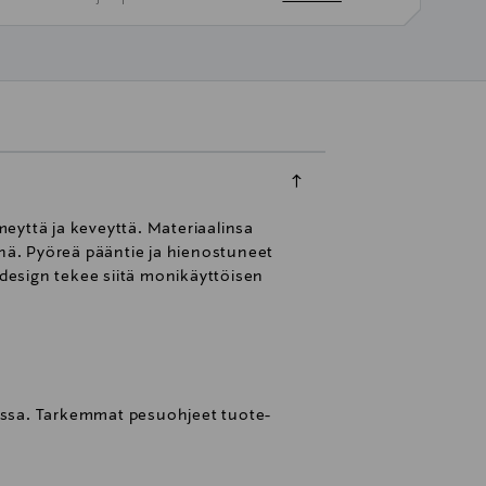
eyttä ja keveyttä. Materiaalinsa
änä. Pyöreä pääntie ja hienostuneet
 design tekee siitä monikäyttöisen
eessa. Tarkemmat pesuohjeet tuote-