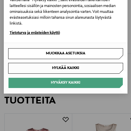
Valitsemalla “Hyväksy kaikki”, sallit evästeiden tallentamisen
BLACK
laitteellesi sisällön ja mainosten personointia, sosiaalisen median
ominaisuuksia sekä liikenteen analysointia varten. Voit muuttaa
Valmistusmaa
evästeasetuksiasi milloin tahansa sivun alareunasta löytyvästä
linkistä.
Indonesia
ETUKUPONKITUOTE
ETUKUPONKITUOTE
Tietoturva ja evästeiden käyttö
ALLSAINTS
AMERICAN VINTAGE
Valmistajan tuotenumero
Icon Amelie t-paita
T-paita
Original Price
Original Price
139,90 €
50,00 €
W151JE
MUOKKAA ASETUKSIA
Valmistaja
HYLKÄÄ KAIKKI
Acc3ss Oy
HYVÄKSY KAIKKI
LISÄÄ KIINNOSTAVIA
Valmistajan osoite
TUOTTEITA
Vanha Talvitie 10 F, 00580, Helsinki, Finland
Digitaalinen osoite
info@acc3ss.com