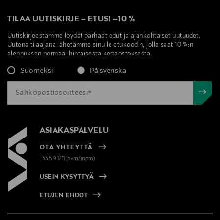
TILAA UUTISKIRJE
–
ETUSI
–
10 %
Uutiskirjeestämme löydät parhaat edut ja ajankohtaiset uutuudet.
Uutena tilaajana lähetämme sinulle etukoodin, jolla saat 10 %:n
alennuksen normaalihintaisesta kertaostoksesta.
Suomeksi
På svenska
ASIAKASPALVELU
OTA YHTEYTTÄ
+358 9 1211(pvm/mpm)
USEIN KYSYTTYÄ
ETUJEN EHDOT