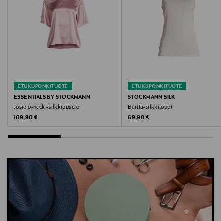
Avainsanat
trikoopaita, t-paita, paita, puuvillapaita, Allsaints,
Stacks Amelie
ETUKUPONKITUOTE
ETUKUPONKITUOTE
ESSENTIALS BY STOCKMANN
STOCKMANN SILK
Josie o-neck -silkkipusero
Bertta-silkkitoppi
Original Price
Original Price
109,90 €
69,90 €