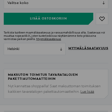
null
null
LISÄÄ OSTOSKORIIN
Tarkista tuotteen myymäläsaatavuus ja varausmahdollisuus alta. Saatavuus voi
muuttua nopeastikin, joten tuotetiedoissa näyttämämme tieto pitää aina
varmistaa paikan päällä.
Myymäläsaatavuus
MYYMÄLÄSAATAVUUS
Helsinki
MAKSUTON TOIMITUS TAVARATALOJEN
PAKETTIAUTOMAATTEIHIN
Nyt kannattaa shoppailla! Saat maksuttoman toimituksen
kaikkien tavaratalojen pakettiautomaatteihin.
Lue lisää