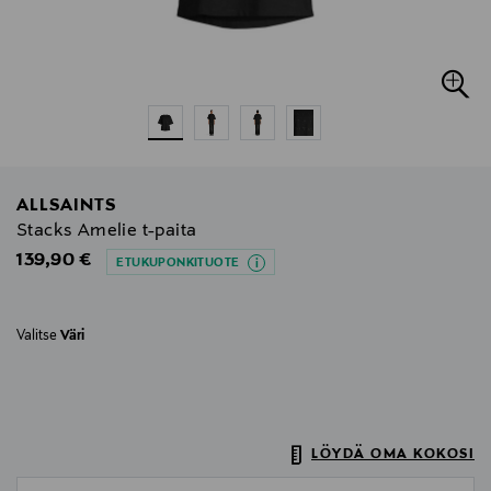
ALLSAINTS
Stacks Amelie t-paita
Original Price
139,90 €
ETUKUPONKITUOTE
Valitse
Väri
LÖYDÄ OMA KOKOSI