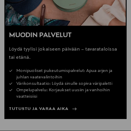
MUODIN PALVELUT
Löydä tyylisi jokaiseen päivään – tavarataloissa
tai etänä.
Monipuoliset pukeutumispalvelut: Apua arjen ja
juhlan vaatevalintoihin
Värikonsultaatio: Löydä sinulle sopiva väripaletti
Ompelupalvelu: Korjaukset uusiin ja vanhoihin
vaatteisiisi
TUTUSTU JA VARAA AIKA