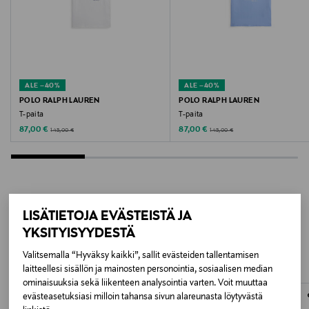
WSHED BLACK/DAKOTA
Valmistusmaa
Portugali
ALE –40%
ALE –40%
Valmistajan tuotenumero
POLO RALPH LAUREN
POLO RALPH LAUREN
T-paita
T-paita
M071PB
Discounted Price
Discounted Price
Original Price
Original Price
87,00 €
87,00 €
145,00 €
145,00 €
Valmistaja
Acc3ss Oy
Valmistajan osoite
LISÄTIETOJA EVÄSTEISTÄ JA
LISÄÄ KIINNOSTAVIA
YKSITYISYYDESTÄ
Vanha Talvitie 10 F, 00580, Helsinki, Finland
TUOTTEITA
Valitsemalla “Hyväksy kaikki”, sallit evästeiden tallentamisen
Digitaalinen osoite
laitteellesi sisällön ja mainosten personointia, sosiaalisen median
ominaisuuksia sekä liikenteen analysointia varten. Voit muuttaa
info@acc3ss.com
evästeasetuksiasi milloin tahansa sivun alareunasta löytyvästä