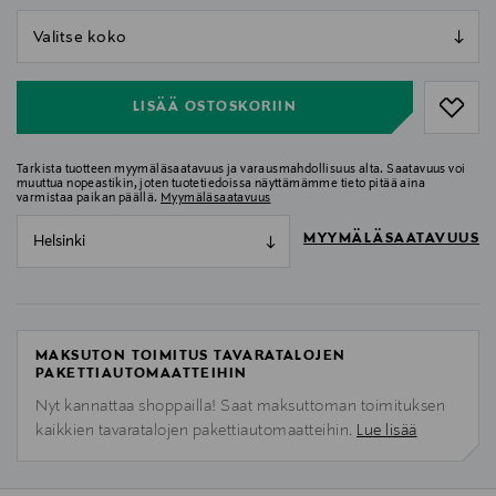
null
null
LISÄÄ OSTOSKORIIN
Tarkista tuotteen myymäläsaatavuus ja varausmahdollisuus alta. Saatavuus voi
muuttua nopeastikin, joten tuotetiedoissa näyttämämme tieto pitää aina
varmistaa paikan päällä.
Myymäläsaatavuus
MYYMÄLÄSAATAVUUS
Helsinki
MAKSUTON TOIMITUS TAVARATALOJEN
PAKETTIAUTOMAATTEIHIN
Nyt kannattaa shoppailla! Saat maksuttoman toimituksen
kaikkien tavaratalojen pakettiautomaatteihin.
Lue lisää