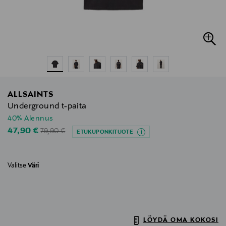
ALLSAINTS
Underground t-paita
40% Alennus
Original Price
Discounted Price
47,90 €
79,90 €
ETUKUPONKITUOTE
Valitse
Väri
LÖYDÄ OMA KOKOSI