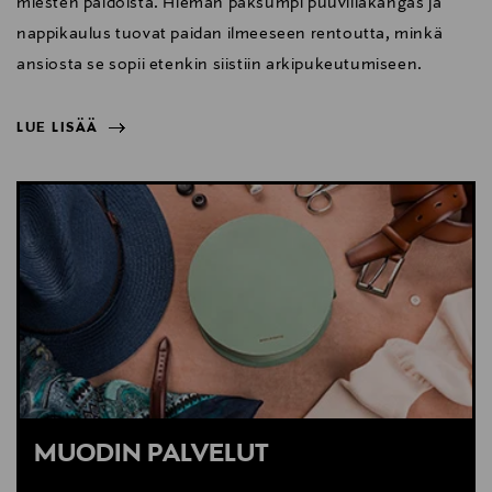
miesten paidoista. Hieman paksumpi puuvillakangas ja
nappikaulus tuovat paidan ilmeeseen rentoutta, minkä
ansiosta se sopii etenkin siistiin arkipukeutumiseen.
LUE LISÄÄ
NÄYTÄ VÄHEMMÄN
LUE LISÄÄ
MUODIN PALVELUT