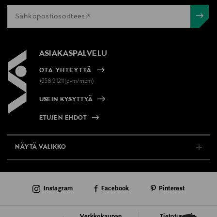
ASIAKASPALVELU
OTA YHTEYTTÄ
+358 9 1211(pvm/mpm)
USEIN KYSYTTYÄ
ETUJEN EHDOT
NÄYTÄ VALIKKO
TUKI & INFO
Instagram
Facebook
Pinterest
AJANKOHTAISTA
PALVELUT