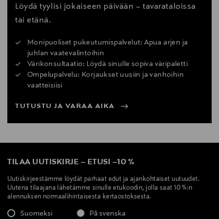
Löydä tyylisi jokaiseen päivään – tavarataloissa
tai etänä.
Monipuoliset pukeutumispalvelut: Apua arjen ja
juhlan vaatevalintoihin
Värikonsultaatio: Löydä sinulle sopiva väripaletti
Ompelupalvelu: Korjaukset uusiin ja vanhoihin
vaatteisiisi
TUTUSTU JA VARAA AIKA
TILAA UUTISKIRJE
–
ETUSI
–
10 %
Uutiskirjeestämme löydät parhaat edut ja ajankohtaiset uutuudet.
Uutena tilaajana lähetämme sinulle etukoodin, jolla saat 10 %:n
alennuksen normaalihintaisesta kertaostoksesta.
Suomeksi
På svenska