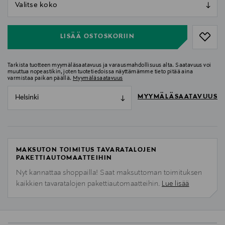
null
null
LISÄÄ OSTOSKORIIN
Tarkista tuotteen myymäläsaatavuus ja varausmahdollisuus alta. Saatavuus voi
muuttua nopeastikin, joten tuotetiedoissa näyttämämme tieto pitää aina
varmistaa paikan päällä.
Myymäläsaatavuus
MYYMÄLÄSAATAVUUS
Helsinki
MAKSUTON TOIMITUS TAVARATALOJEN
PAKETTIAUTOMAATTEIHIN
Nyt kannattaa shoppailla! Saat maksuttoman toimituksen
kaikkien tavaratalojen pakettiautomaatteihin.
Lue lisää