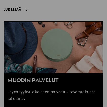
LUE LISÄÄ
NÄYTÄ VÄHEMMÄN
LUE LISÄÄ
MUODIN PALVELUT
Löydä tyylisi jokaiseen päivään – tavarataloissa
tai etänä.