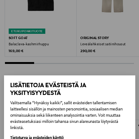
Hoito-ohjeet
Hienopesu 30 °C
ETUKUPONKITUOTE
Väri
SOFT GOAT
ORIGINAL STORY
CR PEARL
Balaclava-kashmirhuppu
Leveälahkeiset satiinihousut
Original Price
Original Price
169,00 €
290,00 €
Valmistusmaa
Kiina
Valmistajan tuotenumero
LISÄTIETOJA EVÄSTEISTÄ JA
LISÄÄ KIINNOSTAVIA
YKSITYISYYDESTÄ
5302
TUOTTEITA
Valitsemalla “Hyväksy kaikki”, sallit evästeiden tallentamisen
Valmistaja
laitteellesi sisällön ja mainosten personointia, sosiaalisen median
ominaisuuksia sekä liikenteen analysointia varten. Voit muuttaa
AL Collection Ab
evästeasetuksiasi milloin tahansa sivun alareunasta löytyvästä
linkistä.
Valmistajan osoite
Tietoturva ja evästeiden käyttö