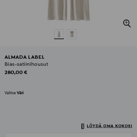
ALMADA LABEL
Bias-satiinihousut
Original Price
280,00 €
Valitse
Väri
LÖYDÄ OMA KOKOSI