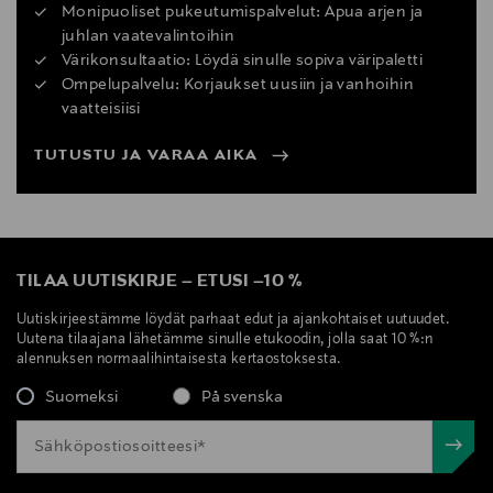
Monipuoliset pukeutumispalvelut: Apua arjen ja
juhlan vaatevalintoihin
Värikonsultaatio: Löydä sinulle sopiva väripaletti
Ompelupalvelu: Korjaukset uusiin ja vanhoihin
vaatteisiisi
TUTUSTU JA VARAA AIKA
TILAA UUTISKIRJE
–
ETUSI
–
10 %
Uutiskirjeestämme löydät parhaat edut ja ajankohtaiset uutuudet.
Uutena tilaajana lähetämme sinulle etukoodin, jolla saat 10 %:n
alennuksen normaalihintaisesta kertaostoksesta.
Suomeksi
På svenska