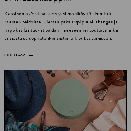
Klassinen oxford-paita on yksi monikäyttöisimmistä
miesten paidoista. Hieman paksumpi puuvillakangas ja
nappikaulus tuovat paidan ilmeeseen rentoutta, minkä
ansiosta se sopii etenkin siistiin arkipukeutumiseen.
LUE LISÄÄ
NÄYTÄ VÄHEMMÄN
LUE LISÄÄ