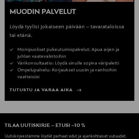
MUODIN PALVELUT
Löydä tyylisi jokaiseen päivään – tavarataloissa
tai etänä.
Monipuoliset pukeutumispalvelut: Apua arjen ja
juhlan vaatevalintoihin
Värikonsultaatio: Löydä sinulle sopiva väripaletti
Ompelupalvelu: Korjaukset uusiin ja vanhoihin
vaatteisiisi
TUTUSTU JA VARAA AIKA
TILAA UUTISKIRJE
–
ETUSI
–
10 %
Uutiskirjeestämme löydät parhaat edut ja ajankohtaiset uutuudet.