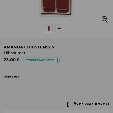
AMANDA CHRISTENSEN
Hihastimet
Original Price
25,00 €
ETUKUPONKITUOTE
Valitse
Väri
LÖYDÄ OMA KOKOSI