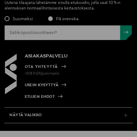
Uutena tilaajana lähetämme sinulle etukoodin, jolla saat 10 %:n
alennuksen normaalihintaisesta kertaostoksesta.
Suomeksi
På svenska
ASIAKASPALVELU
OTA YHTEYTTÄ
+358 9 1211(pvm/mpm)
USEIN KYSYTTYÄ
ETUJEN EHDOT
NÄYTÄ VALIKKO
TUKI & INFO