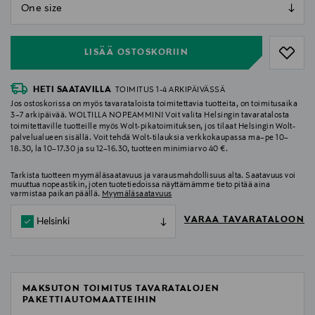
null
null
LISÄÄ OSTOSKORIIN
HETI SAATAVILLA
TOIMITUS 1-4 ARKIPÄIVÄSSÄ
Jos ostoskorissa on myös tavarataloista toimitettavia tuotteita, on toimitusaika
3–7 arkipäivää. WOLTILLA NOPEAMMIN! Voit valita Helsingin tavaratalosta
toimitettaville tuotteille myös Wolt-pikatoimituksen, jos tilaat Helsingin Wolt-
palvelualueen sisällä. Voit tehdä Wolt-tilauksia verkkokaupassa ma–pe 10–
18.30, la 10–17.30 ja su 12–16.30, tuotteen minimiarvo 40 €.
Tarkista tuotteen myymäläsaatavuus ja varausmahdollisuus alta. Saatavuus voi
muuttua nopeastikin, joten tuotetiedoissa näyttämämme tieto pitää aina
varmistaa paikan päällä.
Myymäläsaatavuus
VARAA TAVARATALOON
Helsinki
MAKSUTON TOIMITUS TAVARATALOJEN
PAKETTIAUTOMAATTEIHIN