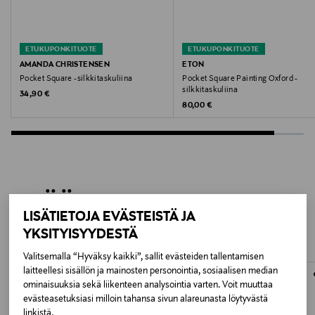
Valmistusmaa
Italia
ETUKUPONKITUOTE
ETUKUPONKITUOTE
Valmistajan tuotenumero
AMANDA CHRISTENSEN
ETON
Pocket Square -silkkitaskuliina
Pocket Square Painting Oxford -
421087
silkkitaskuliina
Original Price
34,90 €
Original Price
80,00 €
Valmistaja
Amanda Christensen AB
Valmistajan osoite
LISÄÄ KIINNOSTAVIA
Maskinvägen 9, 523 38, Ulricehamn, Sweden
LISÄTIETOJA EVÄSTEISTÄ JA
TUOTTEITA
YKSITYISYYDESTÄ
Digitaalinen osoite
info@amandachristensen.se
Valitsemalla “Hyväksy kaikki”, sallit evästeiden tallentamisen
laitteellesi sisällön ja mainosten personointia, sosiaalisen median
ominaisuuksia sekä liikenteen analysointia varten. Voit muuttaa
Avainsanat
evästeasetuksiasi milloin tahansa sivun alareunasta löytyvästä
linkistä.
taskuliina, silkkinen taskuliina, miesten taskuliina,