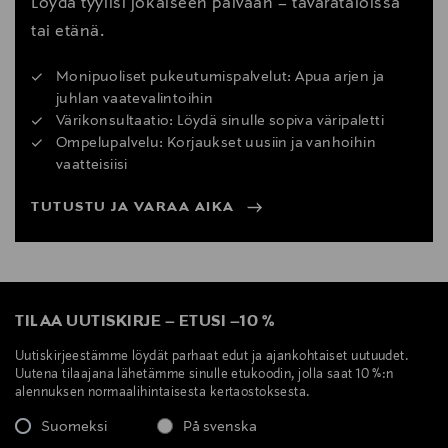
Löydä tyylisi jokaiseen päivään – tavarataloissa
tai etänä.
Monipuoliset pukeutumispalvelut: Apua arjen ja
juhlan vaatevalintoihin
Värikonsultaatio: Löydä sinulle sopiva väripaletti
Ompelupalvelu: Korjaukset uusiin ja vanhoihin
vaatteisiisi
TUTUSTU JA VARAA AIKA
TILAA UUTISKIRJE
–
ETUSI
–
10 %
Uutiskirjeestämme löydät parhaat edut ja ajankohtaiset uutuudet.
Uutena tilaajana lähetämme sinulle etukoodin, jolla saat 10 %:n
alennuksen normaalihintaisesta kertaostoksesta.
Suomeksi
På svenska