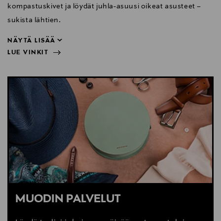
kompastuskivet ja löydät juhla-asuusi oikeat asusteet –
sukista lähtien.
NÄYTÄ LISÄÄ
LUE VINKIT
sukista lähtien.
NÄYTÄ VÄHEMMÄN
LUE VINKIT
MUODIN PALVELUT