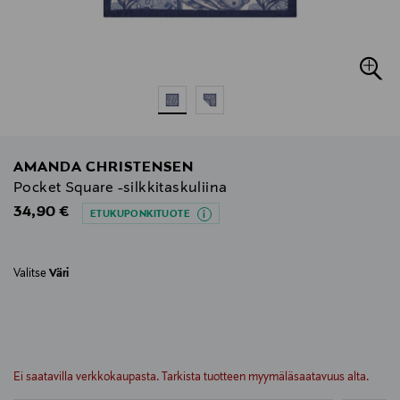
AMANDA CHRISTENSEN
Pocket Square -silkkitaskuliina
Original Price
34,90 €
ETUKUPONKITUOTE
Valitse
Väri
null
null
Ei saatavilla verkkokaupasta. Tarkista tuotteen myymäläsaatavuus alta.