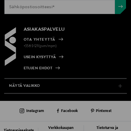
ASIAKASPALVELU
OTA YHTEYTTÄ
+358 9 1211(pvm/mpm)
USEIN KYSYTTYÄ
ETUJEN EHDOT
NÄYTÄ VALIKKO
TUKI & INFO
Instagram
Facebook
Pinterest
AJANKOHTAISTA
PALVELUT
Verkkokaupan
Tietoturva ja
Tietosuojaseloste