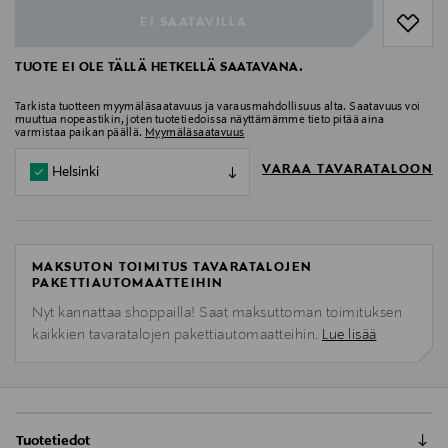
EI SAATAVILLA
TUOTE EI OLE TÄLLÄ HETKELLÄ SAATAVANA.
Tarkista tuotteen myymäläsaatavuus ja varausmahdollisuus alta. Saatavuus voi
muuttua nopeastikin, joten tuotetiedoissa näyttämämme tieto pitää aina
varmistaa paikan päällä.
Myymäläsaatavuus
VARAA TAVARATALOON
Helsinki
MAKSUTON TOIMITUS TAVARATALOJEN
PAKETTIAUTOMAATTEIHIN
Nyt kannattaa shoppailla! Saat maksuttoman toimituksen
kaikkien tavaratalojen pakettiautomaatteihin.
Lue lisää
Tuotetiedot