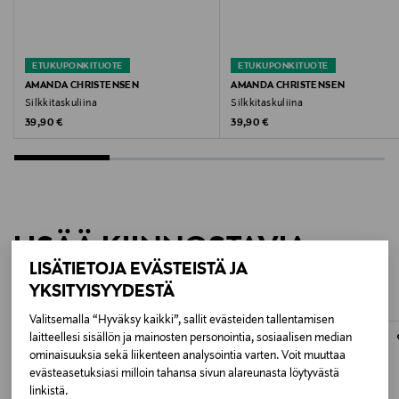
Valmistajan tuotenumero
820003
ETUKUPONKITUOTE
ETUKUPONKITUOTE
AMANDA CHRISTENSEN
AMANDA CHRISTENSEN
Valmistaja
Silkkitaskuliina
Silkkitaskuliina
Original Price
Original Price
39,90 €
39,90 €
Amanda Christensen AB
Valmistajan osoite
Maskinvägen 9, 523 38, Ulricehamn, Sweden
LISÄÄ KIINNOSTAVIA
Digitaalinen osoite
LISÄTIETOJA EVÄSTEISTÄ JA
TUOTTEITA
info@amandachristensen.se
YKSITYISYYDESTÄ
Valitsemalla “Hyväksy kaikki”, sallit evästeiden tallentamisen
ONLINE EXCLUSIVE
laitteellesi sisällön ja mainosten personointia, sosiaalisen median
ominaisuuksia sekä liikenteen analysointia varten. Voit muuttaa
evästeasetuksiasi milloin tahansa sivun alareunasta löytyvästä
linkistä.