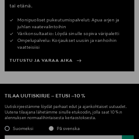
tai etänä.
Monipuoliset pukeutumispalvelut: Apua arjen ja
juhlan vaatevalintoihin
Värikonsultaatio: Löydä sinulle sopiva väripaletti
Ompelupalvelu: Korjaukset uusiin ja vanhoihin
vaatteisiisi
TUTUSTU JA VARAA AIKA
TILAA UUTISKIRJE
–
ETUSI
–
10 %
Uutiskirjeestämme löydät parhaat edut ja ajankohtaiset uutuudet.
Uutena tilaajana lähetämme sinulle etukoodin, jolla saat 10 %:n
alennuksen normaalihintaisesta kertaostoksesta.
Suomeksi
På svenska