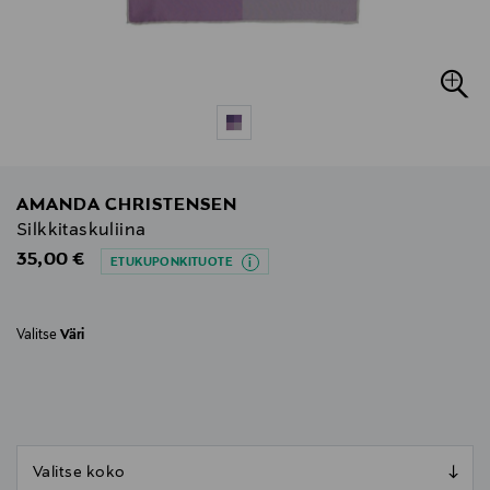
AMANDA CHRISTENSEN
Silkkitaskuliina
Original Price
35,00 €
ETUKUPONKITUOTE
Valitse
Väri
null
null