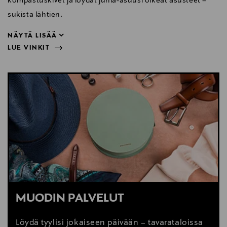
kompastuskivet ja löydät juhla-asuusi oikeat asusteet –
sukista lähtien.
NÄYTÄ LISÄÄ
LUE VINKIT
sukista lähtien.
NÄYTÄ VÄHEMMÄN
LUE VINKIT
MUODIN PALVELUT
Löydä tyylisi jokaiseen päivään – tavarataloissa