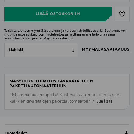
LISÄÄ OSTOSKORIIN
Tarkista tuotteen myymäläsaatavuus ja varausmahdollisuus alta. Saatavuus voi
muuttua nopeastikin, joten tuotetiedoissa näyttämämme tieto pitää aina
varmistaa paikan päällä.
Myymäläsaatavuus
MYYMÄLÄSAATAVUUS
Helsinki
MAKSUTON TOIMITUS TAVARATALOJEN
PAKETTIAUTOMAATTEIHIN
Nyt kannattaa shoppailla! Saat maksuttoman toimituksen
kaikkien tavaratalojen pakettiautomaatteihin.
Lue lisää
Tuotetiedot