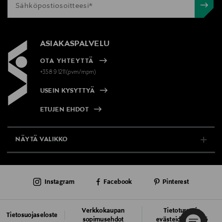
ASIAKASPALVELU
OTA YHTEYTTÄ
+358 9 1211(pvm/mpm)
USEIN KYSYTTYÄ
ETUJEN EHDOT
NÄYTÄ VALIKKO
TUKI & INFO
Instagram
Facebook
Pinterest
AJANKOHTAISTA
PALVELUT
Verkkokaupan
Tietoturva ja
Tietosuojaseloste
sopimusehdot
evästeiden käyttö