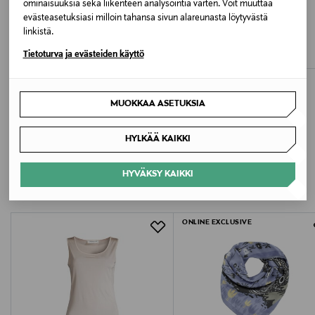
ominaisuuksia sekä liikenteen analysointia varten. Voit muuttaa
UUTTA
UUTTA
evästeasetuksiasi milloin tahansa sivun alareunasta löytyvästä
Avainsanat
SAMSONITE
SAMSONITE
linkistä.
INTUO SPINNER 75/28 EXP
INTUO SPINNER 55/20 EXP
Lentolaukku, matkalaukku, matkakassi, Samsonite
Tietoturva ja evästeiden käyttö
Original Price
Original Price
285,00 €
239,00 €
MUOKKAA ASETUKSIA
HYLKÄÄ KAIKKI
LISÄÄ KIINNOSTAVIA
HYVÄKSY KAIKKI
TUOTTEITA
ONLINE EXCLUSIVE