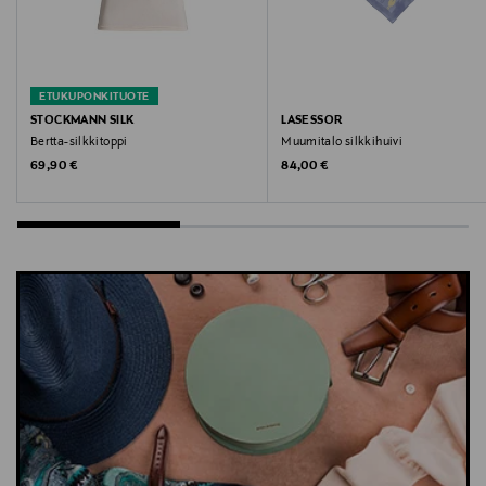
ETUKUPONKITUOTE
STOCKMANN SILK
LASESSOR
Bertta-silkkitoppi
Muumitalo silkkihuivi
Original Price
Original Price
69,90 €
84,00 €