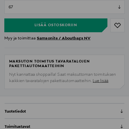
null
null
LISÄÄ OSTOSKORIIN
Myy ja toimittaa
Samsonite / Aboutbags NV
MAKSUTON TOIMITUS TAVARATALOJEN
PAKETTIAUTOMAATTEIHIN
Nyt kannattaa shoppailla! Saat maksuttoman toimituksen
kaikkien tavaratalojen pakettiautomaatteihin.
Lue lisää
Tuotetiedot
Dashpop matkalaukku on valmistettu kestävästä
Toimitustavat
polypropeenimateriaalista ja se tarjoaa maksimaalisen