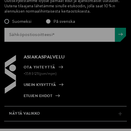
Uutiskirjeestämme löydät parhaat edut ja ajankohtaiset uutuudet.
Uutena tilaajana lähetämme sinulle etukoodin, jolla saat 10 %:n
alennuksen normaalihintaisesta kertaostoksesta.
Suomeksi
På svenska
ASIAKASPALVELU
OTA YHTEYTTÄ
+358 9 1211(pvm/mpm)
USEIN KYSYTTYÄ
ETUJEN EHDOT
NÄYTÄ VALIKKO
TUKI & INFO