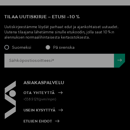
TILAA UUTISKIRJE
–
ETUSI
–
10 %
Uutiskirjeestämme löydät parhaat edut ja ajankohtaiset uutuudet.
Uutena tilaajana lähetämme sinulle etukoodin, jolla saat 10 %:n
alennuksen normaalihintaisesta kertaostoksesta.
Suomeksi
På svenska
ASIAKASPALVELU
OTA YHTEYTTÄ
+358 9 1211(pvm/mpm)
USEIN KYSYTTYÄ
ETUJEN EHDOT