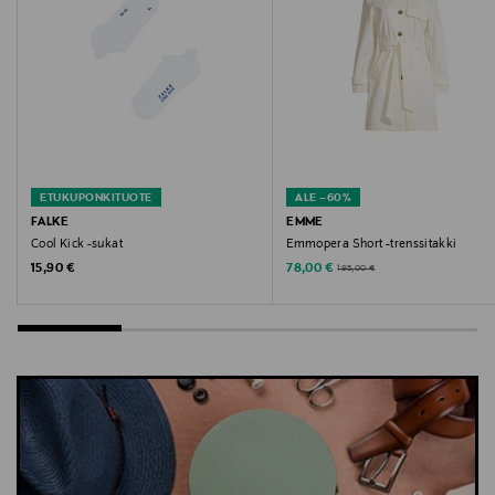
takki, takki
ETUKUPONKITUOTE
ALE –60%
FALKE
EMME
Cool Kick -sukat
Emmopera Short -trenssitakki
Original Price
Discounted Price
Original Price
15,90 €
78,00 €
195,00 €