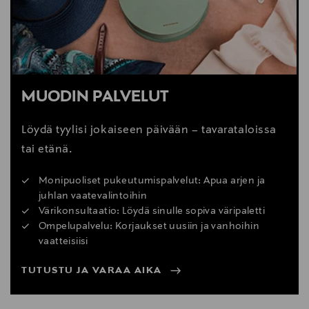
MUODIN PALVELUT
Löydä tyylisi jokaiseen päivään – tavarataloissa
tai etänä.
Monipuoliset pukeutumispalvelut: Apua arjen ja
juhlan vaatevalintoihin
Värikonsultaatio: Löydä sinulle sopiva väripaletti
Ompelupalvelu: Korjaukset uusiin ja vanhoihin
vaatteisiisi
TUTUSTU JA VARAA AIKA