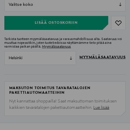
null
null
LISÄÄ OSTOSKORIIN
Tarkista tuotteen myymäläsaatavuus ja varausmahdollisuus alta. Saatavuus voi
muuttua nopeastikin, joten tuotetiedoissa näyttämämme tieto pitää aina
varmistaa paikan päällä.
Myymäläsaatavuus
MYYMÄLÄSAATAVUUS
Helsinki
MAKSUTON TOIMITUS TAVARATALOJEN
PAKETTIAUTOMAATTEIHIN
Nyt kannattaa shoppailla! Saat maksuttoman toimituksen
kaikkien tavaratalojen pakettiautomaatteihin.
Lue lisää