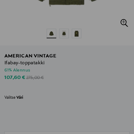
AMERICAN VINTAGE
Ifabay-toppatakki
61% Alennus
Original Price
Discounted Price
107,60 €
275,00 €
Valitse
Väri