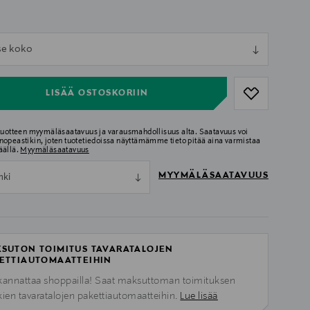
ull
tse koko
ull
LISÄÄ OSTOSKORIIN
 tuotteen myymäläsaatavuus ja varausmahdollisuus alta. Saatavuus voi
nopeastikin, joten tuotetiedoissa näyttämämme tieto pitää aina varmistaa
äällä.
Myymäläsaatavuus
MYYMÄLÄSAATAVUUS
nki
SUTON TOIMITUS TAVARATALOJEN
ETTIAUTOMAATTEIHIN
kannattaa shoppailla! Saat maksuttoman toimituksen
kien tavaratalojen pakettiautomaatteihin.
Lue lisää