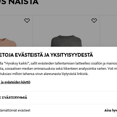
ÖS NÄISTÄ
7,90 €–50,00 € kuljetusyhtiöstä ja 
Alk. 6,90 €, kun toimitus on saatavi
IETOJA EVÄSTEISTÄ JA YKSITYISYYDESTÄ
la “Hyväksy kaikki”, sallit evästeiden tallentamisen laitteellesi sisällön ja maino
tia, sosiaalisen median ominaisuuksia sekä liikenteen analysointia varten. Voit 
uksiasi milloin tahansa sivun alareunasta löytyvästä linkistä.
 ja evästeiden käyttö
SE EVÄSTERYHMIÄ
UUTTA
ETUKUPONKITUOTE
ETU
ttämättömät evästeet
Aina hyv
AMERICAN VINTAGE
AMERI