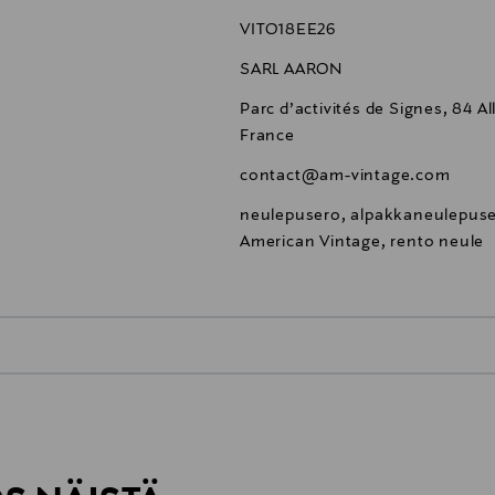
VITO18EE26
SARL AARON
Parc d’activités de Signes, 84 
France
contact@am-vintage.com
neulepusero, alpakkaneulepuser
American Vintage, rento neule
0,00 €
inen tilaukseesi. Voit palauttaa tilaamasi tuotteen 30 vuorokauden ku
0,00 € – 4,90 €
rvitse ilmoittaa palautuksesta etukäteen.