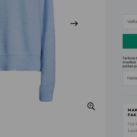
n
Vali
n
Tarkista
muuttua 
paikan p
Helsi
MAK
PAK
Nyt 
kaik