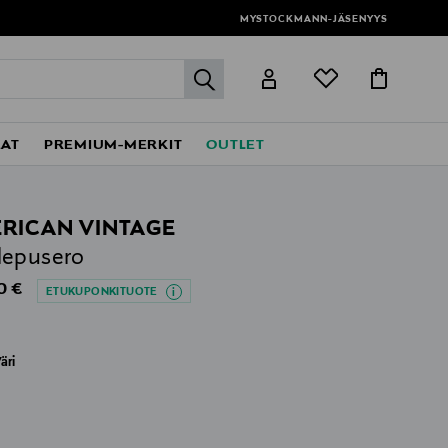
MYSTOCKMANN-JÄSENYYS
label.header.go
EAT
PREMIUM-MERKIT
OUTLET
RICAN VINTAGE
lepusero
al Price
0 €
ETUKUPONKITUOTE
äri