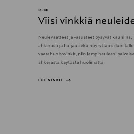
Muoti
Viisi vinkkiä neulei
Neulevaatteet ja -asusteet pysyvät kauniina, 
ahkerasti ja harjaa sekä höyryttää silloin täl
vaatehuoltovinkit, niin lempineuleesi palvelee 
ahkerasta käytöstä huolimatta.
LUE VINKIT