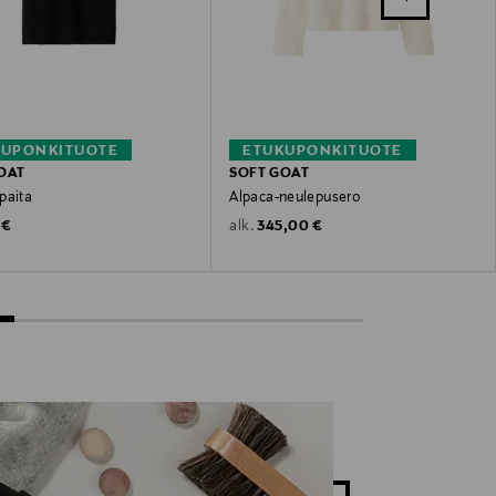
KUPONKITUOTE
ETUKUPONKITUOTE
OAT
SOFT GOAT
paita
Alpaca-neulepusero
 Price
Original Price
 €
345,00 €
alk.