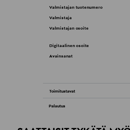
Valmistajan tuotenumero
Valmistaja
Valmistajan osoite
Digitaalinen osoite
Avainsanat
Toimitustavat
Nouto tavaratalosta
Palautus
Meille on hyvin tärkeää, että olet tyytyvä
Toimitus automaattiin tai noutopisteeseen
Palauttaminen on maksutonta eikä sinun ta