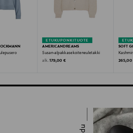
ETUKUPONKITUOTE
ETU
STOCKMANN
AMERICANDREAMS
SOFT G
ulepusero
Susan-alpakkasekoiteneuletakki
Kashmir
Original Price
Original
179,00 €
265,00
alk.