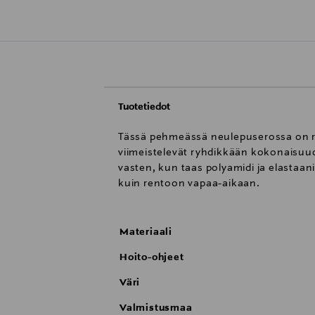
Tuotetiedot
Tässä pehmeässä neulepuserossa on ren
viimeistelevät ryhdikkään kokonaisuud
vasten, kun taas polyamidi ja elastaan
kuin rentoon vapaa-aikaan.
Materiaali
Hoito-ohjeet
Väri
Valmistusmaa