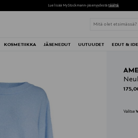
Lue lisää MyStockmann-jäsenyydestä
täältä
KOSMETIIKKA
JÄSENEDUT
UUTUUDET
EDUT & ID
AME
Neu
Origin
175,0
Valitse
V