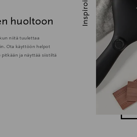
Inspiroidu
den huoltoon
kun niitä tuulettaa
löin. Ota käyttöön helpot
pitkään ja näyttää siistiltä