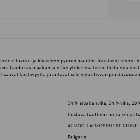
to istuvuus ja klassinen pyöreä pääntie. Joustavat resorit 
en. Laadukas alpakan ja villan yhdistlmä tekee tästä neuleest
i lisäävät kestävyyttä ja antavat sille myös hyvän joustavuud
34 % alpakanvilla, 34 % villa, 29
Pestävä tuotteen hoito-ohjeist
ATMOCH ATMOSPHERE CHINE
Bulgaria