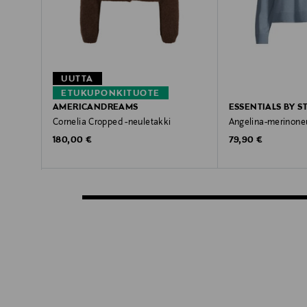
UUTTA
ETUKUPONKITUOTE
AMERICANDREAMS
ESSENTIALS BY 
Cornelia Cropped -neuletakki
Angelina-merinone
Original Price
Original Price
180,00 €
79,90 €