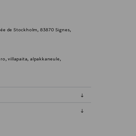
Allée de Stockholm, 83870 Signes,
o, villapaita, alpakkaneule,
luessa tuotteen vastaanottamisesta.