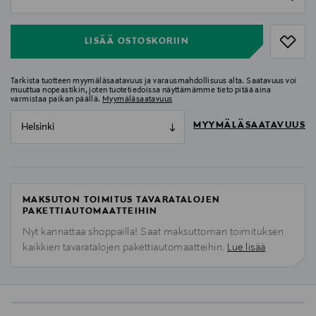
null
LISÄÄ OSTOSKORIIN
Tarkista tuotteen myymäläsaatavuus ja varausmahdollisuus alta. Saatavuus voi
muuttua nopeastikin, joten tuotetiedoissa näyttämämme tieto pitää aina
varmistaa paikan päällä.
Myymäläsaatavuus
MYYMÄLÄSAATAVUUS
Helsinki
MAKSUTON TOIMITUS TAVARATALOJEN
PAKETTIAUTOMAATTEIHIN
Nyt kannattaa shoppailla! Saat maksuttoman toimituksen
kaikkien tavaratalojen pakettiautomaatteihin.
Lue lisää