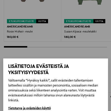
Valmistajan tuotenumero
VITO18PH26
ETUKUPONKITUOTE
UUTTA
ETUKUPONKITUOTE
UUTTA
Valmistaja
AMERICANDREAMS
AMERICANDREAMS
Rosie Mohair -neule
Susan Alpaca -neuletakki
SARL AARON
Original Price
Original Price
180,00 €
180,00 €
Valmistajan osoite
Parc d’activités de Signes, 84 Allée de Stockholm,
83870 Signes, France
LISÄTIETOJA EVÄSTEISTÄ JA
LISÄÄ KIINNOSTAVIA
Digitaalinen osoite
YKSITYISYYDESTÄ
TUOTTEITA
contact@am-vintage.com
Valitsemalla “Hyväksy kaikki”, sallit evästeiden tallentamisen
laitteellesi sisällön ja mainosten personointia, sosiaalisen median
ominaisuuksia sekä liikenteen analysointia varten. Voit muuttaa
Avainsanat
evästeasetuksiasi milloin tahansa sivun alareunasta löytyvästä
American Vintage, neulepaita, pusero, neule,
linkistä.
villapaita, alpakkaneule, villaneule
Tietoturva ja evästeiden käyttö