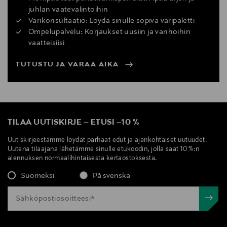
juhlan vaatevalintoihin
Värikonsultaatio: Löydä sinulle sopiva väripaletti
Ompelupalvelu: Korjaukset uusiin ja vanhoihin
vaatteisiisi
TUTUSTU JA VARAA AIKA
TILAA UUTISKIRJE
–
ETUSI
–
10 %
Uutiskirjeestämme löydät parhaat edut ja ajankohtaiset uutuudet.
Uutena tilaajana lähetämme sinulle etukoodin, jolla saat 10 %:n
alennuksen normaalihintaisesta kertaostoksesta.
Suomeksi
På svenska