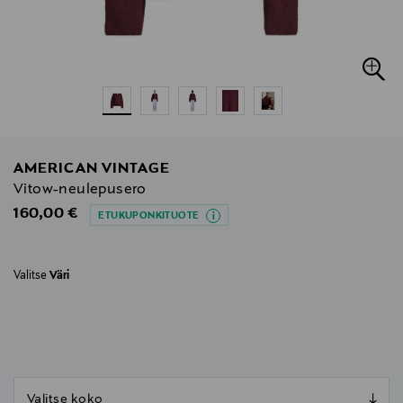
AMERICAN VINTAGE
Vitow-neulepusero
Original Price
160,00 €
ETUKUPONKITUOTE
Valitse
Väri
null