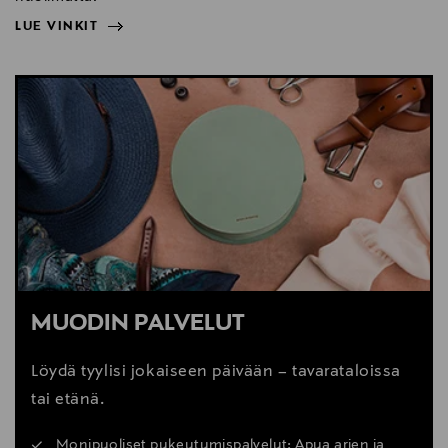
LUE VINKIT
NÄYTÄ VÄHEMMÄN
LUE VINKIT
MUODIN PALVELUT
Löydä tyylisi jokaiseen päivään – tavarataloissa
tai etänä.
Monipuoliset pukeutumispalvelut: Apua arjen ja