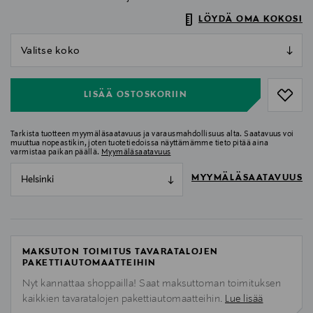
LÖYDÄ OMA KOKOSI
null
null
LISÄÄ OSTOSKORIIN
Tarkista tuotteen myymäläsaatavuus ja varausmahdollisuus alta. Saatavuus voi
muuttua nopeastikin, joten tuotetiedoissa näyttämämme tieto pitää aina
varmistaa paikan päällä.
Myymäläsaatavuus
MYYMÄLÄSAATAVUUS
Helsinki
MAKSUTON TOIMITUS TAVARATALOJEN
PAKETTIAUTOMAATTEIHIN
Nyt kannattaa shoppailla! Saat maksuttoman toimituksen
kaikkien tavaratalojen pakettiautomaatteihin.
Lue lisää