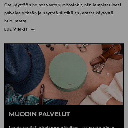
Ota käyttöön helpot vaatehuoltovinkit, niin lempineuleesi
palvelee pitkään ja näyttää siistiltä ahkerasta käytöstä
huolimatta.
LUE VINKIT
NÄYTÄ VÄHEMMÄN
LUE VINKIT
MUODIN PALVELUT