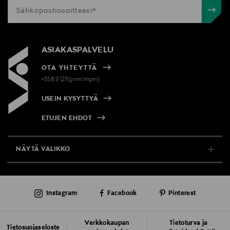
ASIAKASPALVELU
OTA YHTEYTTÄ
+358 9 1211(pvm/mpm)
USEIN KYSYTTYÄ
ETUJEN EHDOT
NÄYTÄ VALIKKO
TUKI & INFO
Instagram
Facebook
Pinterest
AJANKOHTAISTA
PALVELUT
Verkkokaupan
Tietoturva ja
Tietosuojaseloste