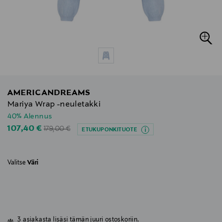
AMERICANDREAMS
Mariya Wrap -neuletakki
40% Alennus
Original Price
Discounted Price
107,40 €
179,00 €
ETUKUPONKITUOTE
Valitse
Väri
3 asiakasta lisäsi tämän juuri ostoskoriin.