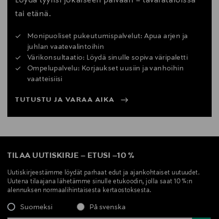
Löydä tyylisi jokaiseen päivään – tavarataloissa
tai etänä.
Monipuoliset pukeutumispalvelut: Apua arjen ja
juhlan vaatevalintoihin
Värikonsultaatio: Löydä sinulle sopiva väripaletti
Ompelupalvelu: Korjaukset uusiin ja vanhoihin
vaatteisiisi
TUTUSTU JA VARAA AIKA
TILAA UUTISKIRJE
–
ETUSI
–
10 %
Uutiskirjeestämme löydät parhaat edut ja ajankohtaiset uutuudet.
Uutena tilaajana lähetämme sinulle etukoodin, jolla saat 10 %:n
alennuksen normaalihintaisesta kertaostoksesta.
Suomeksi
På svenska