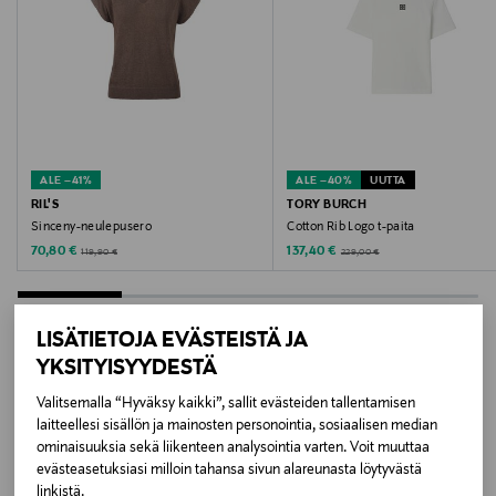
Väri
LIGHT BLUE
Valmistusmaa
Italia
ALE –41%
ALE –40%
UUTTA
Valmistajan tuotenumero
RIL'S
TORY BURCH
Sinceny-neulepusero
Cotton Rib Logo t-paita
AD1427
Discounted Price
Discounted Price
Original Price
Original Price
70,80 €
137,40 €
119,90 €
229,00 €
Valmistaja
ADAG APS
LISÄTIETOJA EVÄSTEISTÄ JA
YKSITYISYYDESTÄ
Valmistajan osoite
LISÄÄ KIINNOSTAVIA
Valitsemalla “Hyväksy kaikki”, sallit evästeiden tallentamisen
Porsvej 2, 9000 Aalborg, Denmark
laitteellesi sisällön ja mainosten personointia, sosiaalisen median
TUOTTEITA
ominaisuuksia sekä liikenteen analysointia varten. Voit muuttaa
Digitaalinen osoite
evästeasetuksiasi milloin tahansa sivun alareunasta löytyvästä
linkistä.