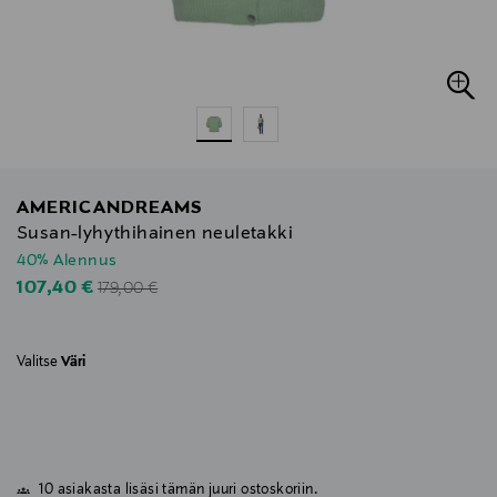
AMERICANDREAMS
Susan-lyhythihainen neuletakki
40% Alennus
Original Price
Discounted Price
107,40 €
179,00 €
Valitse
Väri
10 asiakasta lisäsi tämän juuri ostoskoriin.