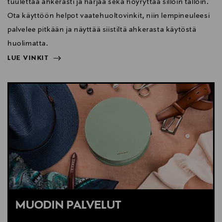
tuulettaa ahkerasti ja harjaa sekä höyryttää silloin tällöin.
Ota käyttöön helpot vaatehuoltovinkit, niin lempineuleesi
palvelee pitkään ja näyttää siistiltä ahkerasta käytöstä
huolimatta.
LUE VINKIT
NÄYTÄ VÄHEMMÄN
LUE VINKIT
MUODIN PALVELUT