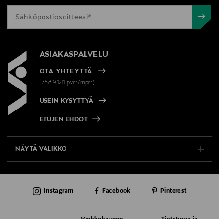
ASIAKASPALVELU
OTA YHTEYTTÄ
+358 9 1211(pvm/mpm)
USEIN KYSYTTYÄ
ETUJEN EHDOT
NÄYTÄ VALIKKO
TUKI & INFO
Instagram
Facebook
Pinterest
AJANKOHTAISTA
PALVELUT