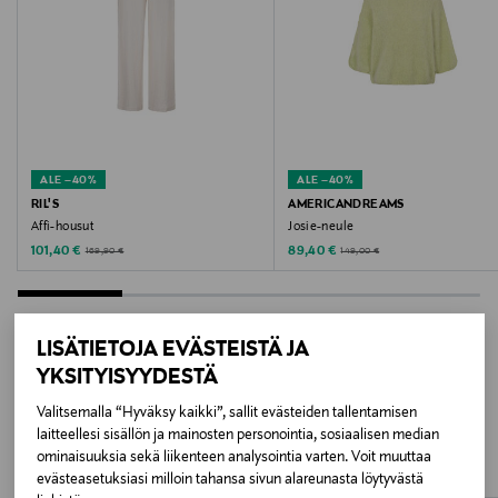
Valmistusmaa
Italia
Valmistajan tuotenumero
AD1378
ALE –40%
ALE –40%
Valmistaja
RIL'S
AMERICANDREAMS
Affi-housut
Josie-neule
ADAG APS
Discounted Price
Discounted Price
Original Price
Original Price
101,40 €
89,40 €
169,90 €
149,00 €
Valmistajan osoite
Porsvej 2, 9000 Aalborg, Denmark
LISÄTIETOJA EVÄSTEISTÄ JA
YKSITYISYYDESTÄ
Digitaalinen osoite
LISÄÄ KIINNOSTAVIA
Valitsemalla “Hyväksy kaikki”, sallit evästeiden tallentamisen
info@americandreams.dk
laitteellesi sisällön ja mainosten personointia, sosiaalisen median
TUOTTEITA
ominaisuuksia sekä liikenteen analysointia varten. Voit muuttaa
Avainsanat
evästeasetuksiasi milloin tahansa sivun alareunasta löytyvästä