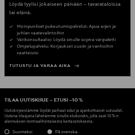
Löydä tyylisi jokaiseen päivään – tavarataloissa
tai etänä.
Monipuoliset pukeutumispalvelut: Apua arjen ja
juhlan vaatevalintoihin
Värikonsultaatio: Löydä sinulle sopiva väripaletti
Ompelupalvelu: Korjaukset uusiin ja vanhoihin
vaatteisiisi
TUTUSTU JA VARAA AIKA
TILAA UUTISKIRJE
–
ETUSI
–
10 %
Uutiskirjeestämme löydät parhaat edut ja ajankohtaiset uutuudet.
Uutena tilaajana lähetämme sinulle etukoodin, jolla saat 10 %:n
alennuksen normaalihintaisesta kertaostoksesta.
Suomeksi
På svenska