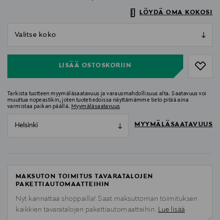
LÖYDÄ OMA KOKOSI
null
null
LISÄÄ OSTOSKORIIN
Tarkista tuotteen myymäläsaatavuus ja varausmahdollisuus alta. Saatavuus voi
muuttua nopeastikin, joten tuotetiedoissa näyttämämme tieto pitää aina
varmistaa paikan päällä.
Myymäläsaatavuus
MYYMÄLÄSAATAVUUS
Helsinki
MAKSUTON TOIMITUS TAVARATALOJEN
PAKETTIAUTOMAATTEIHIN
Nyt kannattaa shoppailla! Saat maksuttoman toimituksen
kaikkien tavaratalojen pakettiautomaatteihin.
Lue lisää