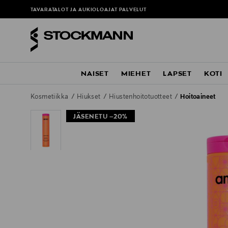
TAVARATALOT JA AUKIOLOAJAT
PALVELUT
NAISET
MIEHET
LAPSET
KOTI
Kosmetiikka
Hiukset
Hiustenhoitotuotteet
Hoitoaineet
JÄSENETU –20%