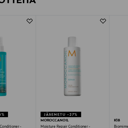
OTTEITA
6%
JÄSENETU –27%
MOROCCANOIL
K18
 Conditioner -
Moisture Repair Conditioner -
Biomime