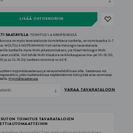
ml
ull
LISÄÄ OSTOSKORIIN
ETI SAATAVILLA
TOIMITUS 1-4 ARKIPÄIVÄSSÄ
korissa on myös tavarataloista toimitettavia tuotteita, on toimitusaika 3–7
ää. WOLTILLA NOPEAMMIN! Voit valita Helsingin tavaratalosta
aville tuotteille myös Wolt-pikatoimituksen, jos tilaat Helsingin Wolt-
lueen sisällä. Voit tehdä Wolt-tilauksia verkkokaupassa ma–pe 10–18.30,
.30 ja su 12–16.30, tuotteen minimiarvo 40 €.
 tuotteen myymäläsaatavuus ja varausmahdollisuus alta. Saatavuus voi
nopeastikin, joten tuotetiedoissa näyttämämme tieto pitää aina varmistaa
äällä.
Myymäläsaatavuus
VARAA TAVARATALOON
elsinki
SUTON TOIMITUS TAVARATALOJEN
ETTIAUTOMAATTEIHIN
kannattaa shoppailla! Saat maksuttoman toimituksen