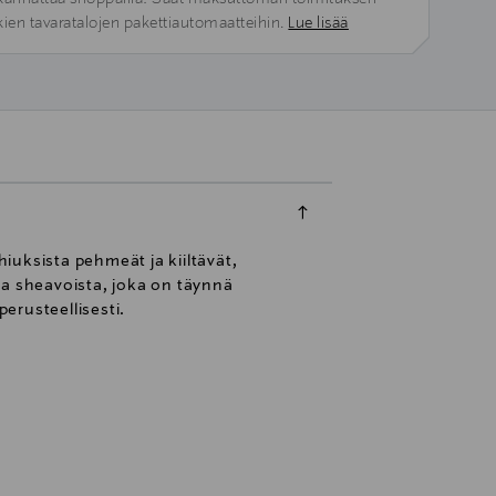
kien tavaratalojen pakettiautomaatteihin.
Lue lisää
iuksista pehmeät ja kiiltävät,
ja sheavoista, joka on täynnä
perusteellisesti.