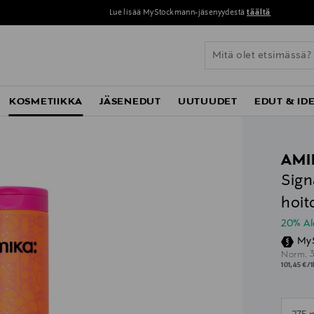
Lue lisää MyStockmann-jäsenyydestä
täältä
KOSMETIIKKA
JÄSENEDUT
UUTUUDET
EDUT & ID
AMI
Sign
hoit
20% A
My
O
Norm.
101,45 €/1
n