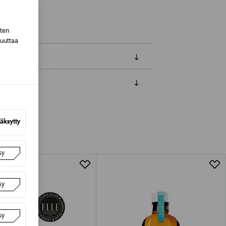
sten
muuttaa
luessa tuotteen vastaanottamisesta.
van tuotteen sinetin tulee olla ehjä.
äksytty
tuotteen koosta riippuen
sy
lla valittuun osoitteeseen.
sy
sy