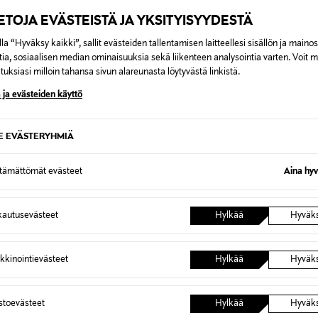
amika, hoitoaine, hiukset
IETOJA EVÄSTEISTÄ JA YKSITYISYYDESTÄ
la “Hyväksy kaikki”, sallit evästeiden tallentamisen laitteellesi sisällön ja maino
tia, sosiaalisen median ominaisuuksia sekä liikenteen analysointia varten. Voit 
uksiasi milloin tahansa sivun alareunasta löytyvästä linkistä.
 ja evästeiden käyttö
0,00 €
SE EVÄSTERYHMIÄ
inen tilaukseesi. Voit palauttaa tilaamasi tuotteen 30 vuorokauden ku
0,00 € – 4,90 €
lee palauttaa avaamattomissa alkuperäispakkauksissaan ja palautetta
ttämättömät evästeet
Aina hyv
ÖS NÄISTÄ
7,90 €–50,00 € kuljetusyhtiöstä ja 
autusevästeet
Hylkää
Hyväk
Alk. 6,90 €, kun toimitus on saatavi
kkinointievästeet
Hylkää
Hyväk
astoevästeet
Hylkää
Hyväk