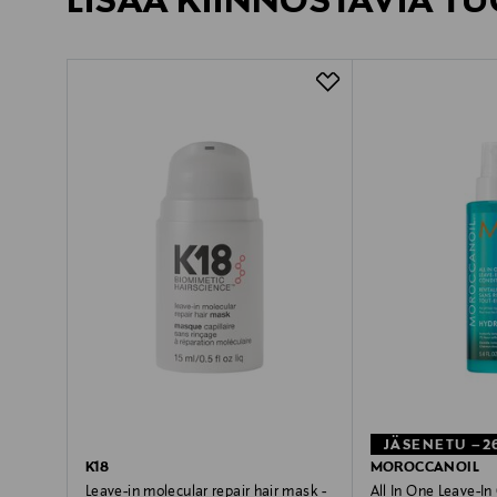
LISÄÄ KIINNOSTAVIA TU
JÄSENETU –2
K18
MOROCCANOIL
Leave-in molecular repair hair mask -
All In One Leave-In