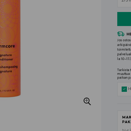
275 
n
H
Jos ostos
arkipäiv
toimitett
palvelua
la 10–17
Tarkista
muuttua 
paikan p
H
MAK
PAK
Nyt 