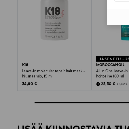
JÄSENETU –2
K18
MOROCCANOIL
Leave-in molecular repair hair mask -
All In One Leave-In
hiusnaamio, 15 ml
hoitoaine 160 ml
Original Price
Discounted Pric
Original 
34,90 €
25,50 €
34,50 €