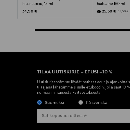
hiusnaamio, 15 ml
hoitoaine 160 ml
Original Price
Discounted Pric
Original 
34,90 €
25,50 €
34,50 €
TILAA UUTISKIRJE
–
ETUSI
–
10 %
Uutiskirjeestämme löydät parhaat edut ja ajankohtai
tilaajana lähetämme sinulle etukoodin, jolla saat 10 
normaalihintaisesta kertaostoksesta.
Suomeksi
På svenska