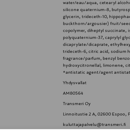
water/eau/aqua, cetearyl alcoh
silicone quaternium-8, butyrosp
glycerin, trideceth-10, hippoph
buckthorn/argousier) fruit/seed 
copolymer, diheptyl succinate, 
polyquaternium-37, caprylyl glyc
dicaprylate/dicaprate, ethylhexy
trideceth-6, citric acid, sodiu
fragrance/parfum, benzyl benzo
hydroxycitronellal, limonene, ci
*antistatic agent/agent antista
Yhdysvallat
AM80564
Transmeri Oy
Linnoitustie 2 A, 02600 Espoo, 
kuluttajapalvelu@transmeri.fi