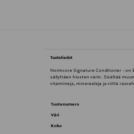
Tuotetiedot
Normcore Signature Conditioner - on ko
säilyttäen hiusten värin. Sisältää mu
vitamiineja, mineraaleja ja viittä rasv
Tuotenumero
Väri
Koko