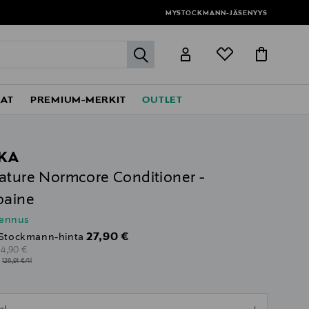
MYSTOCKMANN-JÄSENYYS
label.header.go
EAT
PREMIUM-MERKIT
OUTLET
KA
ature Normcore Conditioner -
oaine
lennus
Discounted Price
27,90 €
Stockmann-hinta
riginal Price
34,90 €
l
126,91 €/1l
ull