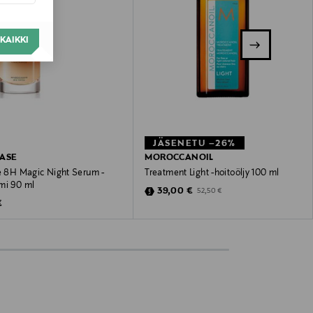
KAIKKI
JÄSENETU –26%
ASE
MOROCCANOIL
ve 8H Magic Night Serum -
Treatment Light -hoitoöljy 100 ml
mi 90 ml
Discounted Price
Original Price
39,00 €
52,50 €
 Price
€