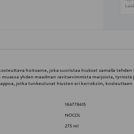
kaik
steuttava hoitoaine, joka suoristaa hiukset samalla tehden h
un muassa yhden maailman ravitsevimmista marjoista, tyrnistä 
ahappoa, jotka tunkeutuvat hiusten eri kerroksiin, kosteuttaen 
164779415
NOCOL
275 ml