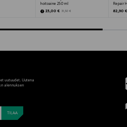
hoitoaine 250 ml
Repair 
e
Discounted Price
Original
Price
Original Price
23,00 €
82,90 
31,50 €
set uutuudet. Uutena
%:n alennuksen