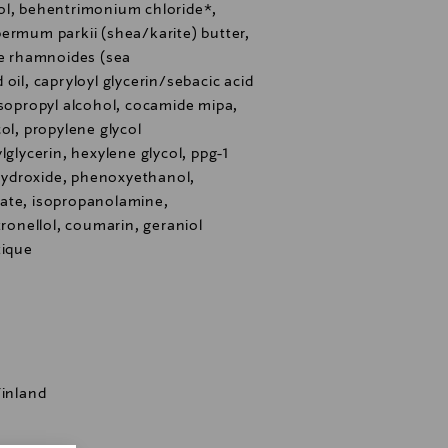
ol, behentrimonium chloride*,
ermum parkii (shea/karite) butter,
ae rhamnoides (sea
oil, capryloyl glycerin/sebacic acid
isopropyl alcohol, cocamide mipa,
ol, propylene glycol
lglycerin, hexylene glycol, ppg-1
m hydroxide, phenoxyethanol,
ate, isopropanolamine,
tronellol, coumarin, geraniol
tique
Finland