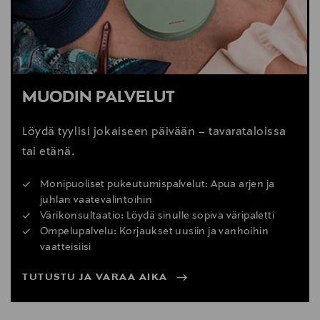
MUODIN PALVELUT
Löydä tyylisi jokaiseen päivään – tavarataloissa
tai etänä.
Monipuoliset pukeutumispalvelut: Apua arjen ja
juhlan vaatevalintoihin
Värikonsultaatio: Löydä sinulle sopiva väripaletti
Ompelupalvelu: Korjaukset uusiin ja vanhoihin
vaatteisiisi
TUTUSTU JA VARAA AIKA