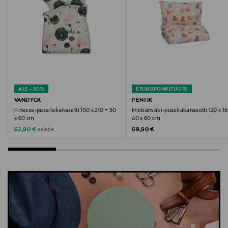
ALE –30%
ETUKUPONKITUOTE
VANDYCK
PENTIK
Finesse-pussilakanasetti 150 x 210 + 50
Metsänväki-pussilakanasetti 120 x 16
x 60 cm
40 x 60 cm
Discounted Price
Original Price
Original Price
62,90 €
69,90 €
89,90 €