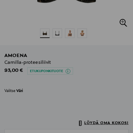
AMOENA
Camilla-proteesiliivit
Original Price
93,00 €
ETUKUPONKITUOTE
Valitse
Väri
LÖYDÄ OMA KOKOSI