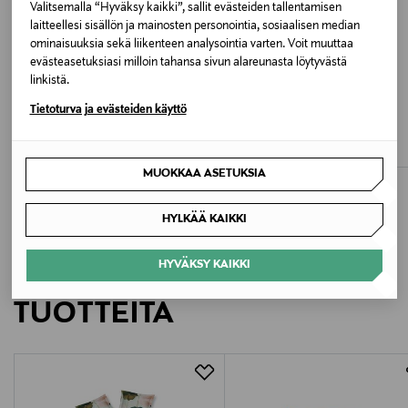
Valitsemalla “Hyväksy kaikki”, sallit evästeiden tallentamisen
laitteellesi sisällön ja mainosten personointia, sosiaalisen median
Kiina
ominaisuuksia sekä liikenteen analysointia varten. Voit muuttaa
evästeasetuksiasi milloin tahansa sivun alareunasta löytyvästä
Valmistajan tuotenumero
linkistä.
ETUKUPONKITUOTE
ETUKUPONKITUOTE
44928
Tietoturva ja evästeiden käyttö
AMOENA
AMOENA
Karolina-proteesiliivit
Linda-proteesiliivit
Valmistaja
Original Price
Original Price
92,00 €
114,00 €
MUOKKAA ASETUKSIA
Amoena Medizin‑Orthopädie‑Technik GmbH
HYLKÄÄ KAIKKI
Valmistajan osoite
Kapellenweg 36, 83064 Raubling, Germany
HYVÄKSY KAIKKI
LISÄÄ KIINNOSTAVIA
Digitaalinen osoite
TUOTTEITA
info.de@amoena.com
Avainsanat
Amoena, rintaliivit, proteesiliivit