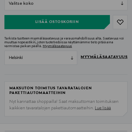
null
null
LISÄÄ OSTOSKORIIN
Tarkista tuotteen myymäläsaatavuus ja varausmahdollisuus alta. Saatavuus voi
muuttua nopeastikin, joten tuotetiedoissa näyttämämme tieto pitää aina
varmistaa paikan päällä.
Myymäläsaatavuus
MYYMÄLÄSAATAVUUS
Helsinki
MAKSUTON TOIMITUS TAVARATALOJEN
PAKETTIAUTOMAATTEIHIN
Nyt kannattaa shoppailla! Saat maksuttoman toimituksen
kaikkien tavaratalojen pakettiautomaatteihin.
Lue lisää