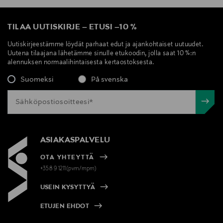
TILAA UUTISKIRJE
–
ETUSI
–
10 %
Uutiskirjeestämme löydät parhaat edut ja ajankohtaiset uutuudet.
Uutena tilaajana lähetämme sinulle etukoodin, jolla saat 10 %:n
alennuksen normaalihintaisesta kertaostoksesta.
Suomeksi
På svenska
ASIAKASPALVELU
OTA YHTEYTTÄ
+358 9 1211(pvm/mpm)
USEIN KYSYTTYÄ
ETUJEN EHDOT