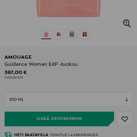
AMOUAGE
Guidance Woman EdP -tuoksu
Original Price
397,00 €
3 970,00 €/1l
null
null
LISÄÄ OSTOSKORIIN
HETI SAATAVILLA
TOIMITUS 1-4 ARKIPÄIVÄSSÄ