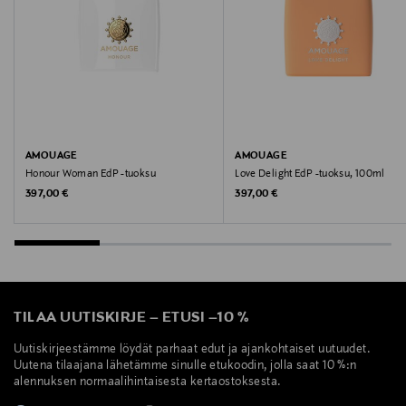
Avainsanat
Amouage, tuoksu, hajuvesi
AMOUAGE
AMOUAGE
Honour Woman EdP -tuoksu
Love Delight EdP -tuoksu, 100ml
Original Price
Original Price
397,00 €
397,00 €
TILAA UUTISKIRJE
–
ETUSI
–
10 %
Uutiskirjeestämme löydät parhaat edut ja ajankohtaiset uutuudet.
Uutena tilaajana lähetämme sinulle etukoodin, jolla saat 10 %:n
alennuksen normaalihintaisesta kertaostoksesta.