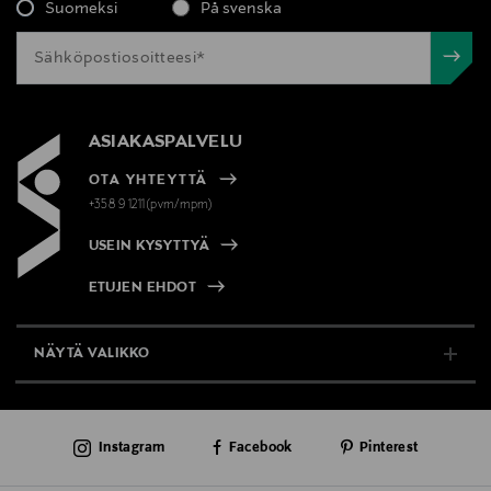
Suomeksi
På svenska
ASIAKASPALVELU
OTA YHTEYTTÄ
+358 9 1211(pvm/mpm)
USEIN KYSYTTYÄ
ETUJEN EHDOT
NÄYTÄ VALIKKO
TUKI & INFO
Instagram
Facebook
Pinterest
AJANKOHTAISTA