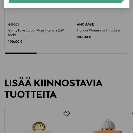
100 ML
Valmistusmaa
GUCCI
AMOUAGE
Guilty Love Edition Pour Homme EdP -
Honour Woman EdP -tuoksu
Oman
tuoksu
Original Price
397,00 €
Original Price
109,00 €
Valmistajan tuotenumero
AMO41045
Valmistaja
LISÄÄ KIINNOSTAVIA
TMC NORDIC AB
TUOTTEITA
Valmistajan osoite
Hammarbybacken 27, 120 30 Stockholm, Sweden
Digitaalinen osoite
info@tmcnordic.com