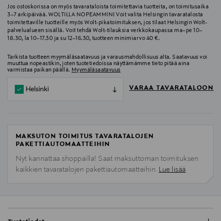
Jos ostoskorissa on myös tavarataloista toimitettavia tuotteita, on toimitusaika
3–7 arkipäivää. WOLTILLA NOPEAMMIN! Voit valita Helsingin tavaratalosta
toimitettaville tuotteille myös Wolt-pikatoimituksen, jos tilaat Helsingin Wolt-
palvelualueen sisällä. Voit tehdä Wolt-tilauksia verkkokaupassa ma–pe 10–
18.30, la 10–17.30 ja su 12–16.30, tuotteen minimiarvo 40 €.
Tarkista tuotteen myymäläsaatavuus ja varausmahdollisuus alta. Saatavuus voi
muuttua nopeastikin, joten tuotetiedoissa näyttämämme tieto pitää aina
varmistaa paikan päällä.
Myymäläsaatavuus
VARAA TAVARATALOON
Helsinki
MAKSUTON TOIMITUS TAVARATALOJEN
PAKETTIAUTOMAATTEIHIN
Nyt kannattaa shoppailla! Saat maksuttoman toimituksen
kaikkien tavaratalojen pakettiautomaatteihin.
Lue lisää