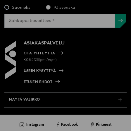
Suomeksi
På svenska
ASIAKASPALVELU
OTA YHTEYTTÄ
+358 9 1211(pvm/mpm)
USEIN KYSYTTYÄ
ETUJEN EHDOT
NÄYTÄ VALIKKO
TUKI & INFO
Instagram
Facebook
Pinterest
AJANKOHTAISTA