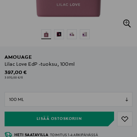
AMOUAGE
Lilac Love EdP -tuoksu, 100ml
Original Price
397,00 €
3 970,00 €/1l
null
null
LISÄÄ OSTOSKORIIN
HETI SAATAVILLA
TOIMITUS 1-4 ARKIPÄIVÄSSÄ