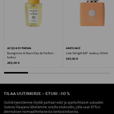
Amouage, tuoksu, hajuvesi
ACQUA DI PARMA
AMOUAGE
Buongiorno Al Bacio Eau de Parfum -
Love Delight EdP -tuoksu, 100ml
tuoksu
Original Price
397,00 €
Original Price
289,00 €
TILAA UUTISKIRJE
–
ETUSI
–
10 %
Uutiskirjeestämme löydät parhaat edut ja ajankohtaiset uutuudet.
Uutena tilaajana lähetämme sinulle etukoodin, jolla saat 10 %:n
alennuksen normaalihintaisesta kertaostoksesta.