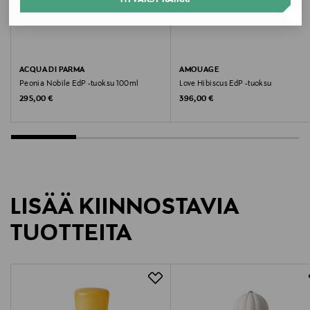
Valmistusmaa
Oman
Valmistajan tuotenumero
ACQUA DI PARMA
AMOUAGE
Peonia Nobile EdP -tuoksu 100ml
Love Hibiscus EdP -tuoksu
AMO41100
Original Price
Original Price
295,00 €
396,00 €
Valmistaja
TMC NORDIC AB
Valmistajan osoite
LISÄÄ KIINNOSTAVIA
Hammarbybacken 27, 120 30 Stockholm, Sweden
TUOTTEITA
Digitaalinen osoite
info@tmcnordic.com
Avainsanat