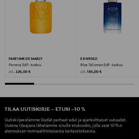
PARFUMS DE MARLY
EX NIHILO
Perseus EdP -tuoksu
Blue Talisman EdP -tuoksu
Original Price
Original Price
alk.
alk.
226,00 €
195,00 €
TILAA UUTISKIRJE
–
ETUSI
–
10 %
Uutiskirjeestämme löydät parhaat edut ja ajankohtaiset uutuudet.
Uutena tilaajana lähetämme sinulle etukoodin, jolla saat 10 %:n
alennuksen normaalihintaisesta kertaostoksesta.