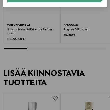
Valmistajan tuotenumero
AMO41107
Valmistaja
MAISON CRIVELLI
AMOUAGE
Hibiscus MahaJád Extrait de Parfum -
Purpose EdP-tuoksu
TMC NORDIC AB
tuoksu
Original Price
397,00 €
Original Price
alk.
209,00 €
Valmistajan osoite
Hammarbybacken 27, 120 30 Stockholm, Sweden
Digitaalinen osoite
LISÄÄ KIINNOSTAVIA
info@tmcnordic.com
TUOTTEITA
Avainsanat
Amouage, tuoksu, hajuvesi