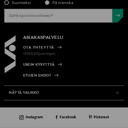
Suomeksi
På svenska
ASIAKASPALVELU
OTA YHTEYTTÄ
+358 9 1211(pvm/mpm)
USEIN KYSYTTYÄ
ETUJEN EHDOT
NÄYTÄ VALIKKO
TUKI & INFO
Instagram
Facebook
Pinterest
AJANKOHTAISTA