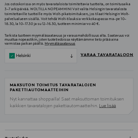
Jos ostoskorissa on myös tavarataloista toimitettavia tuotteita, on toimitusaika
3–7 arkipäivää. WOLTILLA NOPEAMMIN! Voit valita Helsingin tavaratalosta
toimitettaville tuotteille myös Wolt-pikatoimituksen, jos tilaat Helsingin Wolt-
palvelualueen sisällä. Voit tehdä Wolt-tilauksia verkkokaupassa ma–pe 10–
18.30, la 10–17.30 ja su 12–16.30, tuotteen minimiarvo 40 €.
Tarkista tuotteen myymäläsaatavuus ja varausmahdollisuus alta. Saatavuus voi
muuttua nopeastikin, joten tuotetiedoissa näyttämämme tieto pitää aina
varmistaa paikan päällä.
Myymäläsaatavuus
VARAA TAVARATALOON
Helsinki
MAKSUTON TOIMITUS TAVARATALOJEN
PAKETTIAUTOMAATTEIHIN
Nyt kannattaa shoppailla! Saat maksuttoman toimituksen
kaikkien tavaratalojen pakettiautomaatteihin.
Lue lisää