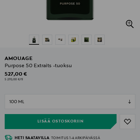
AMOUAGE
Purpose 50 Extraits -tuoksu
Original Price
527,00 €
5 270,00 €/1l
null
null
LISÄÄ OSTOSKORIIN
HETI SAATAVILLA
TOIMITUS 1-4 ARKIPÄIVÄSSÄ