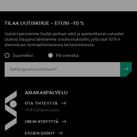
TILAA UUTISKIRJE
–
ETUSI
–
10 %
Uutiskirjeestämme löydät parhaat edut ja ajankohtaiset uutuudet.
Uutena tilaajana lähetämme sinulle etukoodin, jolla saat 10 %:n
alennuksen normaalihintaisesta kertaostoksesta.
Suomeksi
På svenska
ASIAKASPALVELU
OTA YHTEYTTÄ
+358 9 1211(pvm/mpm)
USEIN KYSYTTYÄ
ETUJEN EHDOT