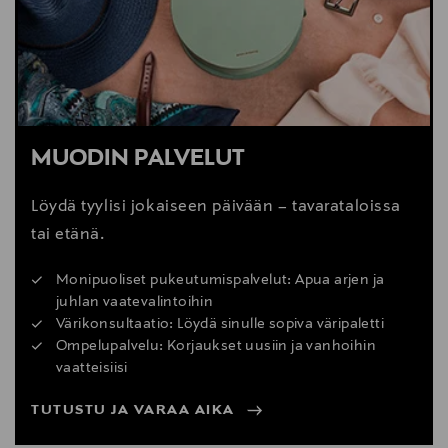
MUODIN PALVELUT
Löydä tyylisi jokaiseen päivään – tavarataloissa
tai etänä.
Monipuoliset pukeutumispalvelut: Apua arjen ja
juhlan vaatevalintoihin
Värikonsultaatio: Löydä sinulle sopiva väripaletti
Ompelupalvelu: Korjaukset uusiin ja vanhoihin
vaatteisiisi
TUTUSTU JA VARAA AIKA