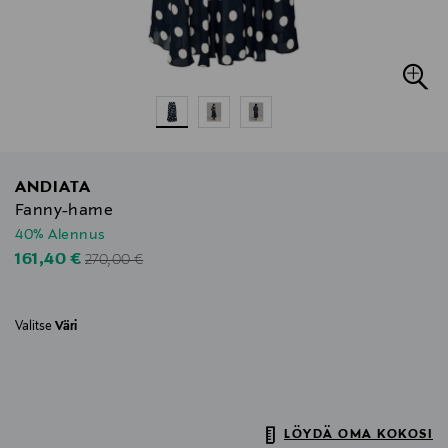
ANDIATA
Fanny-hame
40% Alennus
Original Price
Discounted Price
161,40 €
270,00 €
Valitse
Väri
LÖYDÄ OMA KOKOSI