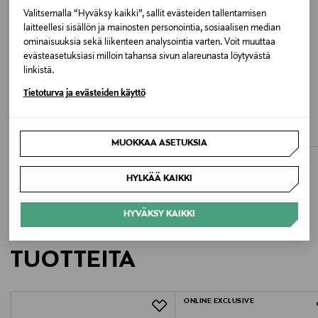
Valitsemalla “Hyväksy kaikki”, sallit evästeiden tallentamisen
laitteellesi sisällön ja mainosten personointia, sosiaalisen median
Väri
ominaisuuksia sekä liikenteen analysointia varten. Voit muuttaa
028 POLKA DOTS
evästeasetuksiasi milloin tahansa sivun alareunasta löytyvästä
linkistä.
Koko
ALE –42%
ALE –40%
Tietoturva ja evästeiden käyttö
MARC O'POLO
MARC O'POLO
42
Hame
Hame
Discounted Price
Discounted Price
Original Price
Original Price
95,40 €
83,40 €
164,95 €
139,95 €
MUOKKAA ASETUKSIA
Valmistusmaa
Liettua
HYLKÄÄ KAIKKI
Valmistajan tuotenumero
HYVÄKSY KAIKKI
LISÄÄ KIINNOSTAVIA
02-1774-0321
TUOTTEITA
Valmistaja
Andiata Oy
ONLINE EXCLUSIVE