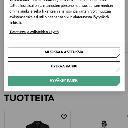
Valitsemalla “Hyväksy kaikki”, sallit evästeiden tallentamisen
cm, rinnanympärys 82 cm ja vyötärömitta 62 cm.
laitteellesi sisällön ja mainosten personointia, sosiaalisen median
ominaisuuksia sekä liikenteen analysointia varten. Voit muuttaa
Väri
evästeasetuksiasi milloin tahansa sivun alareunasta löytyvästä
linkistä.
BLACK
ETUKUPONKITUOTE
ETUKUPONKITUOTE
Tietoturva ja evästeiden käyttö
LAUREN RALPH LAUREN
LAUREN RALPH LAUREN
Valmistusmaa
Dathan-bleiseri
Bleiseri
Original Price
Original Price
325,00 €
475,00 €
Latvia
MUOKKAA ASETUKSIA
Valmistajan tuotenumero
HYLKÄÄ KAIKKI
05-4312-0835
HYVÄKSY KAIKKI
LISÄÄ KIINNOSTAVIA
Valmistaja
TUOTTEITA
Andiata Oy
Valmistajan osoite
Kuortaneenkatu 5, 00520 Helsinki, Finland