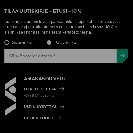
TILAA UUTISKIRJE
–
ETUSI
–
10 %
Uutiskirjeestämme löydät parhaat edut ja ajankohtaiset uutuudet.
Uutena tilaajana lähetämme sinulle etukoodin, jolla saat 10 %:n
alennuksen normaalihintaisesta kertaostoksesta.
Suomeksi
På svenska
ASIAKASPALVELU
OTA YHTEYTTÄ
+358 9 1211(pvm/mpm)
USEIN KYSYTTYÄ
ETUJEN EHDOT