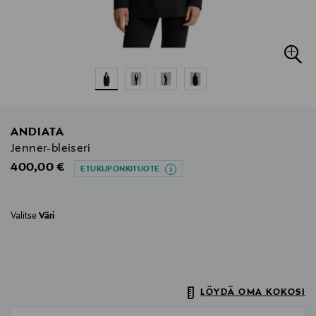
ANDIATA
Jenner-bleiseri
Original Price
400,00 €
ETUKUPONKITUOTE
Valitse
Väri
LÖYDÄ OMA KOKOSI