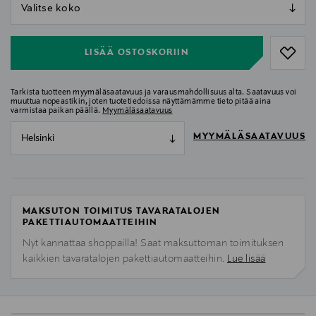
null
null
LISÄÄ OSTOSKORIIN
Tarkista tuotteen myymäläsaatavuus ja varausmahdollisuus alta. Saatavuus voi
muuttua nopeastikin, joten tuotetiedoissa näyttämämme tieto pitää aina
varmistaa paikan päällä.
Myymäläsaatavuus
MYYMÄLÄSAATAVUUS
Helsinki
MAKSUTON TOIMITUS TAVARATALOJEN
PAKETTIAUTOMAATTEIHIN
Nyt kannattaa shoppailla! Saat maksuttoman toimituksen
kaikkien tavaratalojen pakettiautomaatteihin.
Lue lisää