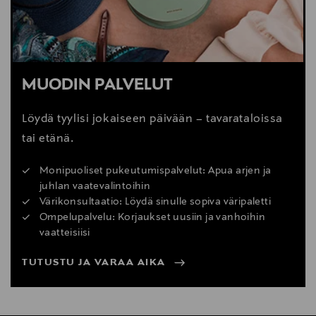
MUODIN PALVELUT
Löydä tyylisi jokaiseen päivään – tavarataloissa
tai etänä.
Monipuoliset pukeutumispalvelut: Apua arjen ja
juhlan vaatevalintoihin
Värikonsultaatio: Löydä sinulle sopiva väripaletti
Ompelupalvelu: Korjaukset uusiin ja vanhoihin
vaatteisiisi
TUTUSTU JA VARAA AIKA