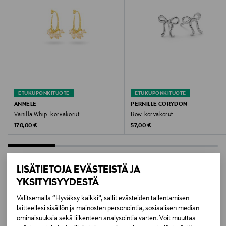
joutumista kosketuksiin veden, saippuan,
pesuaineiden, hajuveden tai hiuslakan kanssa.
Väri
BLUE
Koko
ETUKUPONKITUOTE
ETUKUPONKITUOTE
3 cm
ANNELE
PERNILLE CORYDON
Vanilla Whip -korvakorut
Bow-korvakorut
Valmistusmaa
Original Price
Original Price
170,00 €
57,00 €
Suomi
Valmistajan tuotenumero
LISÄTIETOJA EVÄSTEISTÄ JA
YKSITYISYYDESTÄ
ANX5069BS
LISÄÄ KIINNOSTAVIA
Valitsemalla “Hyväksy kaikki”, sallit evästeiden tallentamisen
Valmistaja
laitteellesi sisällön ja mainosten personointia, sosiaalisen median
TUOTTEITA
ominaisuuksia sekä liikenteen analysointia varten. Voit muuttaa
The Jelly Factory Oy