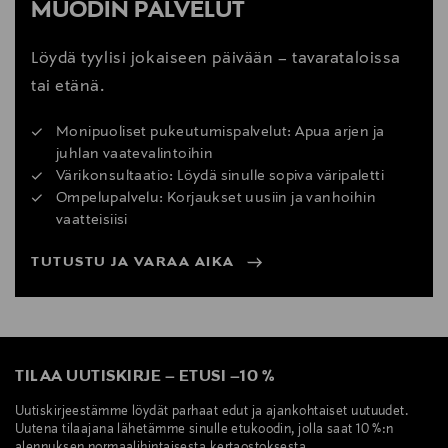
MUODIN PALVELUT
Löydä tyylisi jokaiseen päivään – tavarataloissa
tai etänä.
Monipuoliset pukeutumispalvelut: Apua arjen ja
juhlan vaatevalintoihin
Värikonsultaatio: Löydä sinulle sopiva väripaletti
Ompelupalvelu: Korjaukset uusiin ja vanhoihin
vaatteisiisi
TUTUSTU JA VARAA AIKA
TILAA UUTISKIRJE
–
ETUSI
–
10 %
Uutiskirjeestämme löydät parhaat edut ja ajankohtaiset uutuudet.
Uutena tilaajana lähetämme sinulle etukoodin, jolla saat 10 %:n
alennuksen normaalihintaisesta kertaostoksesta.