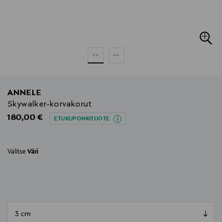
ANNELE
Skywalker-korvakorut
Original Price
180,00 €
ETUKUPONKITUOTE
Valitse
Väri
null
null