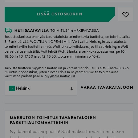
LISÄÄ OSTOSKORIIN
HETI SAATAVILLA
TOIMITUS 1-4 ARKIPÄIVÄSSÄ
Jos ostoskorissa on myös tavarataloista toimitettavia tuotteita, on toimitusaika
3–7 arkipäivää. WOLTILLA NOPEAMMIN! Voit valita Helsingin tavaratalosta
toimitettaville tuotteille myös Wolt-pikatoimituksen, jos tilaat Helsingin Wolt-
palvelualueen sisällä. Voit tehdä Wolt-tilauksia verkkokaupassa ma–pe 10–
18.30, la 10–17.30 ja su 12–16.30, tuotteen minimiarvo 40 €.
Tarkista tuotteen myymäläsaatavuus ja varausmahdollisuus alta. Saatavuus voi
muuttua nopeastikin, joten tuotetiedoissa näyttämämme tieto pitää aina
varmistaa paikan päällä.
Myymäläsaatavuus
VARAA TAVARATALOON
Helsinki
MAKSUTON TOIMITUS TAVARATALOJEN
PAKETTIAUTOMAATTEIHIN
Nyt kannattaa shoppailla! Saat maksuttoman toimituksen