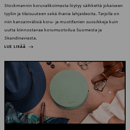
Stockmannin koruvalikoimasta löytyy säihkettä jokaiseen
tyyliin ja tilaisuuteen sekä ihania lahjaideoita. Tarjolla on
niin kansainvälisiä koru- ja muotifanien suosikkeja kuin
uutta kiinnostavaa korumuotoilua Suomesta ja
Skandinaviasta.
LUE LISÄÄ
NÄYTÄ VÄHEMMÄN
LUE LISÄÄ