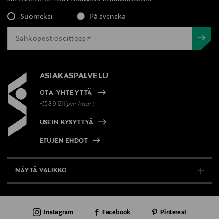
Suomeksi
På svenska
ASIAKASPALVELU
OTA YHTEYTTÄ
+358 9 1211(pvm/mpm)
USEIN KYSYTTYÄ
ETUJEN EHDOT
NÄYTÄ VALIKKO
TUKI & INFO
Instagram
Facebook
Pinterest
AJANKOHTAISTA