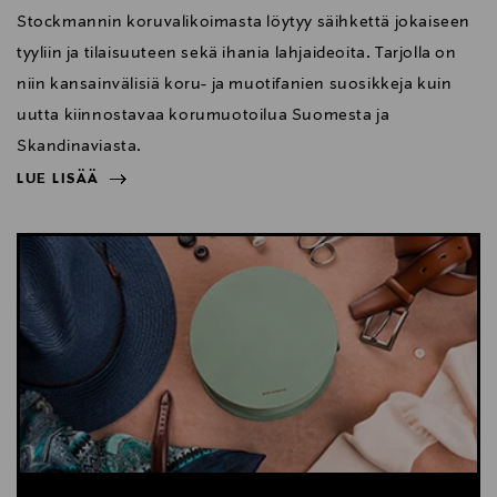
Stockmannin koruvalikoimasta löytyy säihkettä jokaiseen
tyyliin ja tilaisuuteen sekä ihania lahjaideoita. Tarjolla on
niin kansainvälisiä koru- ja muotifanien suosikkeja kuin
uutta kiinnostavaa korumuotoilua Suomesta ja
Skandinaviasta.
LUE LISÄÄ
NÄYTÄ VÄHEMMÄN
LUE LISÄÄ