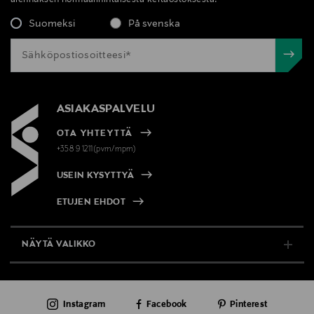
Suomeksi
På svenska
ASIAKASPALVELU
OTA YHTEYTTÄ
+358 9 1211(pvm/mpm)
USEIN KYSYTTYÄ
ETUJEN EHDOT
NÄYTÄ VALIKKO
TUKI & INFO
Instagram
Facebook
Pinterest
AJANKOHTAISTA