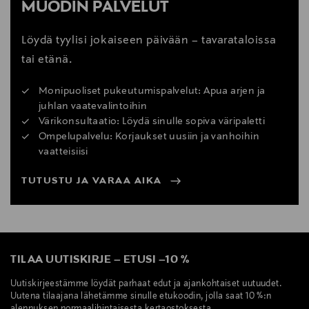
MUODIN PALVELUT
Löydä tyylisi jokaiseen päivään – tavarataloissa
tai etänä.
Monipuoliset pukeutumispalvelut: Apua arjen ja
juhlan vaatevalintoihin
Värikonsultaatio: Löydä sinulle sopiva väripaletti
Ompelupalvelu: Korjaukset uusiin ja vanhoihin
vaatteisiisi
TUTUSTU JA VARAA AIKA
TILAA UUTISKIRJE
–
ETUSI
–
10 %
Uutiskirjeestämme löydät parhaat edut ja ajankohtaiset uutuudet.
Uutena tilaajana lähetämme sinulle etukoodin, jolla saat 10 %:n
alennuksen normaalihintaisesta kertaostoksesta.