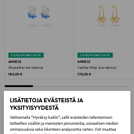
Vältäthän korujen tiputtamista. Vältä korujen
joutumista kosketuksiin veden, saippuan,
pesuaineiden, hajuveden tai hiuslakan kanssa.
Kokotiedot
17–20 cm, säädettävä ketjun pituus
ETUKUPONKITUOTE
ETUKUPONKITUOTE
Väri
ANNELE
ANNELE
CHAMPAGNE
Skywalker-korvakorut
Vanilla Whip -korvakorut
Original Price
Original Price
180,00 €
170,00 €
Koko
One size
LISÄTIETOJA EVÄSTEISTÄ JA
Valmistusmaa
YKSITYISYYDESTÄ
LISÄÄ KIINNOSTAVIA
Suomi
Valitsemalla “Hyväksy kaikki”, sallit evästeiden tallentamisen
laitteellesi sisällön ja mainosten personointia, sosiaalisen median
TUOTTEITA
ominaisuuksia sekä liikenteen analysointia varten. Voit muuttaa
Valmistajan tuotenumero