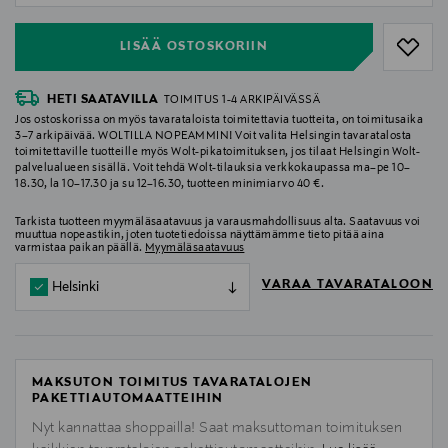
LISÄÄ OSTOSKORIIN
HETI SAATAVILLA
TOIMITUS 1-4 ARKIPÄIVÄSSÄ
Jos ostoskorissa on myös tavarataloista toimitettavia tuotteita, on toimitusaika
3–7 arkipäivää. WOLTILLA NOPEAMMIN! Voit valita Helsingin tavaratalosta
toimitettaville tuotteille myös Wolt-pikatoimituksen, jos tilaat Helsingin Wolt-
palvelualueen sisällä. Voit tehdä Wolt-tilauksia verkkokaupassa ma–pe 10–
18.30, la 10–17.30 ja su 12–16.30, tuotteen minimiarvo 40 €.
Tarkista tuotteen myymäläsaatavuus ja varausmahdollisuus alta. Saatavuus voi
muuttua nopeastikin, joten tuotetiedoissa näyttämämme tieto pitää aina
varmistaa paikan päällä.
Myymäläsaatavuus
VARAA TAVARATALOON
Helsinki
MAKSUTON TOIMITUS TAVARATALOJEN
PAKETTIAUTOMAATTEIHIN
Nyt kannattaa shoppailla! Saat maksuttoman toimituksen