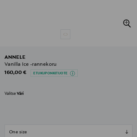
ANNELE
Vanilla Ice -rannekoru
Original Price
160,00 €
ETUKUPONKITUOTE
Valitse
Väri
null
null