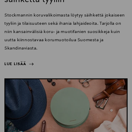
Stockmannin koruvalikoimasta löytyy säihkettä jokaiseen
tyyliin ja tilaisuuteen sekä ihania lahjaideoita. Tarjolla on
niin kansainvälisiä koru- ja muotifanien suosikkeja kuin
uutta kiinnostavaa korumuotoilua Suomesta ja
Skandinaviasta.
LUE LISÄÄ
NÄYTÄ VÄHEMMÄN
LUE LISÄÄ