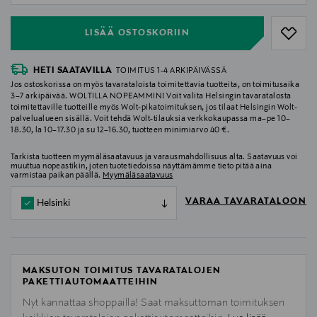
LISÄÄ OSTOSKORIIN
HETI SAATAVILLA
TOIMITUS 1-4 ARKIPÄIVÄSSÄ
Jos ostoskorissa on myös tavarataloista toimitettavia tuotteita, on toimitusaika
3–7 arkipäivää. WOLTILLA NOPEAMMIN! Voit valita Helsingin tavaratalosta
toimitettaville tuotteille myös Wolt-pikatoimituksen, jos tilaat Helsingin Wolt-
palvelualueen sisällä. Voit tehdä Wolt-tilauksia verkkokaupassa ma–pe 10–
18.30, la 10–17.30 ja su 12–16.30, tuotteen minimiarvo 40 €.
Tarkista tuotteen myymäläsaatavuus ja varausmahdollisuus alta. Saatavuus voi
muuttua nopeastikin, joten tuotetiedoissa näyttämämme tieto pitää aina
varmistaa paikan päällä.
Myymäläsaatavuus
VARAA TAVARATALOON
Helsinki
MAKSUTON TOIMITUS TAVARATALOJEN
PAKETTIAUTOMAATTEIHIN
Nyt kannattaa shoppailla! Saat maksuttoman toimituksen