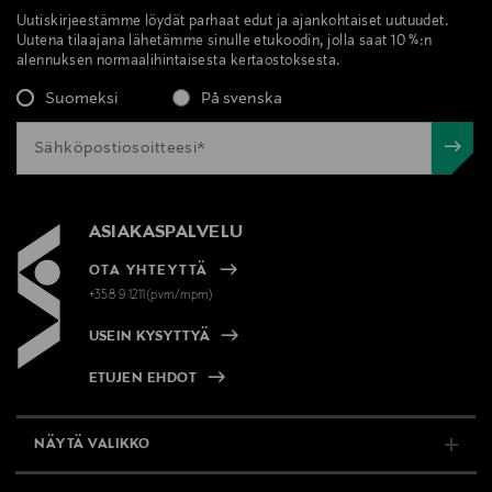
Uutiskirjeestämme löydät parhaat edut ja ajankohtaiset uutuudet.
Uutena tilaajana lähetämme sinulle etukoodin, jolla saat 10 %:n
alennuksen normaalihintaisesta kertaostoksesta.
Suomeksi
På svenska
ASIAKASPALVELU
OTA YHTEYTTÄ
+358 9 1211(pvm/mpm)
USEIN KYSYTTYÄ
ETUJEN EHDOT
NÄYTÄ VALIKKO