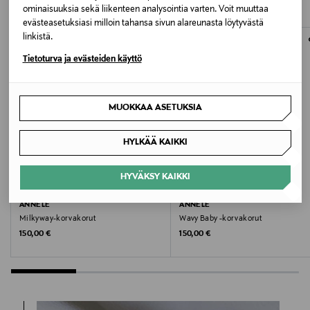
ominaisuuksia sekä liikenteen analysointia varten. Voit muuttaa
The Jelly Factory Oy
evästeasetuksiasi milloin tahansa sivun alareunasta löytyvästä
linkistä.
Valmistajan osoite
Tietoturva ja evästeiden käyttö
The Jelly Factory, Pohjoisesplanadi 37, 00100 Helsinki
Digitaalinen osoite
MUOKKAA ASETUKSIA
info@annele.world
HYLKÄÄ KAIKKI
Avainsanat
HYVÄKSY KAIKKI
kristallikorvakorut, korvakorut, kultakorvakorut,
ETUKUPONKITUOTE
ETUKUPONKITUOTE
annele, kotimaiset korvakorut
ANNELE
ANNELE
Milkyway-korvakorut
Wavy Baby -korvakorut
Original Price
Original Price
150,00 €
150,00 €