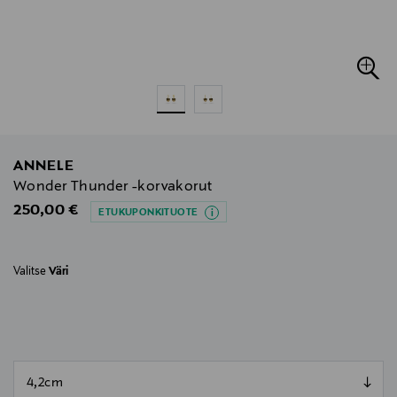
ANNELE
Wonder Thunder -korvakorut
Original Price
250,00 €
ETUKUPONKITUOTE
Valitse
Väri
null
null