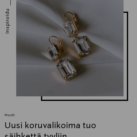
Inspiroidu
Muoti
Uusi koruvalikoima tuo
säihkettä tyyliin