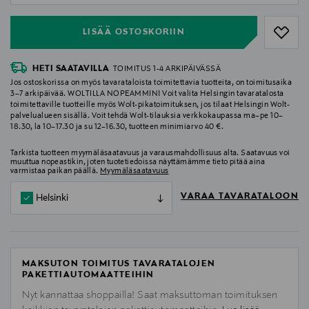
LISÄÄ OSTOSKORIIN
HETI SAATAVILLA
TOIMITUS 1-4 ARKIPÄIVÄSSÄ
Jos ostoskorissa on myös tavarataloista toimitettavia tuotteita, on toimitusaika
3–7 arkipäivää. WOLTILLA NOPEAMMIN! Voit valita Helsingin tavaratalosta
toimitettaville tuotteille myös Wolt-pikatoimituksen, jos tilaat Helsingin Wolt-
palvelualueen sisällä. Voit tehdä Wolt-tilauksia verkkokaupassa ma–pe 10–
18.30, la 10–17.30 ja su 12–16.30, tuotteen minimiarvo 40 €.
Tarkista tuotteen myymäläsaatavuus ja varausmahdollisuus alta. Saatavuus voi
muuttua nopeastikin, joten tuotetiedoissa näyttämämme tieto pitää aina
varmistaa paikan päällä.
Myymäläsaatavuus
VARAA TAVARATALOON
Helsinki
MAKSUTON TOIMITUS TAVARATALOJEN
PAKETTIAUTOMAATTEIHIN
Nyt kannattaa shoppailla! Saat maksuttoman toimituksen