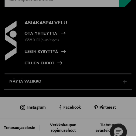
ASIAKASPALVELU
OTA YHTEYTTÄ
+358 9 1211(pvm/mpm)
USEIN KYSYTTYÄ
ETUJEN EHDOT
NÄYTÄ VALIKKO
TUKI & INFO
Instagram
Facebook
Pinterest
AJANKOHTAISTA
PALVELUT
Verkkokaupan
Tietoturva ja
Tietosuojaseloste
sopimusehdot
evästeiden käyttö