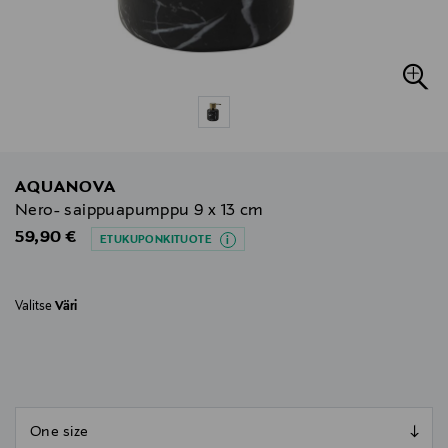
AQUANOVA
Nero- saippuapumppu 9 x 13 cm
Original Price
59,90 €
ETUKUPONKITUOTE
Valitse
Väri
null
null