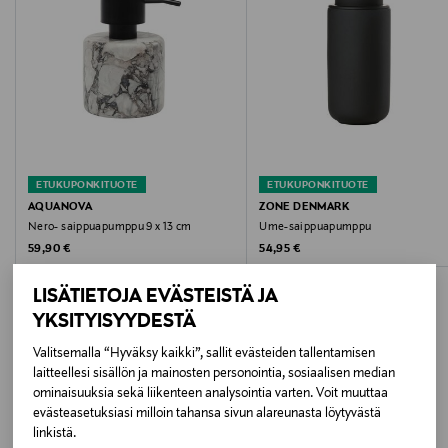
9 x 13 cm
Väri
09 BLACK
Koko
One size
ETUKUPONKITUOTE
ETUKUPONKITUOTE
AQUANOVA
ZONE DENMARK
Valmistusmaa
Nero- saippuapumppu 9 x 13 cm
Ume-saippuapumppu
Original Price
Original Price
59,90 €
54,95 €
Belgia
LISÄTIETOJA EVÄSTEISTÄ JA
Valmistajan tuotenumero
YKSITYISYYDESTÄ
NERDIM-09
Valitsemalla “Hyväksy kaikki”, sallit evästeiden tallentamisen
laitteellesi sisällön ja mainosten personointia, sosiaalisen median
LISÄÄ KIINNOSTAVIA
Valmistaja
ominaisuuksia sekä liikenteen analysointia varten. Voit muuttaa
evästeasetuksiasi milloin tahansa sivun alareunasta löytyvästä
TUOTTEITA
AQUANOVA N.V.
linkistä.