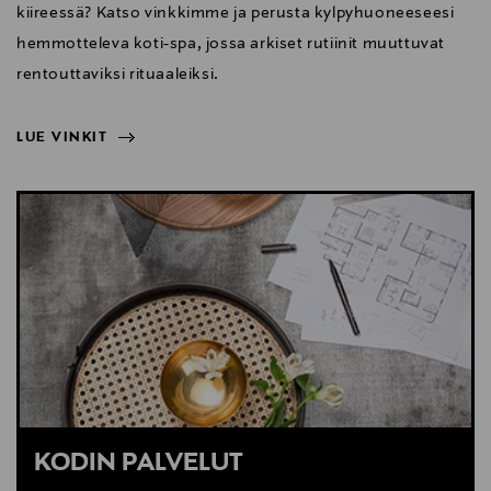
kiireessä? Katso vinkkimme ja perusta kylpyhuoneeseesi
hemmotteleva koti-spa, jossa arkiset rutiinit muuttuvat
rentouttaviksi rituaaleiksi.
LUE VINKIT
NÄYTÄ VÄHEMMÄN
LUE VINKIT
KODIN PALVELUT