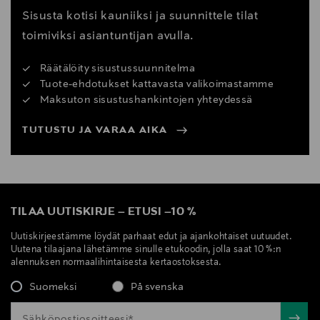
Sisusta kotisi kauniiksi ja suunnittele tilat
toimiviksi asiantuntijan avulla.
Räätälöity sisustussuunnitelma
Tuote-ehdotukset kattavasta valikoimastamme
Maksuton sisustushankintojen yhteydessä
TUTUSTU JA VARAA AIKA
TILAA UUTISKIRJE
–
ETUSI
–
10 %
Uutiskirjeestämme löydät parhaat edut ja ajankohtaiset uutuudet.
Uutena tilaajana lähetämme sinulle etukoodin, jolla saat 10 %:n
alennuksen normaalihintaisesta kertaostoksesta.
Suomeksi
På svenska