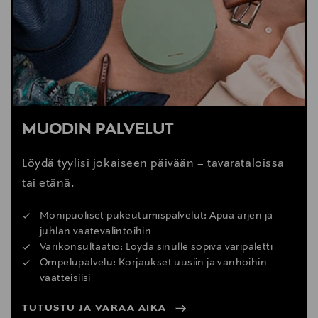
MUODIN PALVELUT
Löydä tyylisi jokaiseen päivään – tavarataloissa
tai etänä.
Monipuoliset pukeutumispalvelut: Apua arjen ja
juhlan vaatevalintoihin
Värikonsultaatio: Löydä sinulle sopiva väripaletti
Ompelupalvelu: Korjaukset uusiin ja vanhoihin
vaatteisiisi
TUTUSTU JA VARAA AIKA