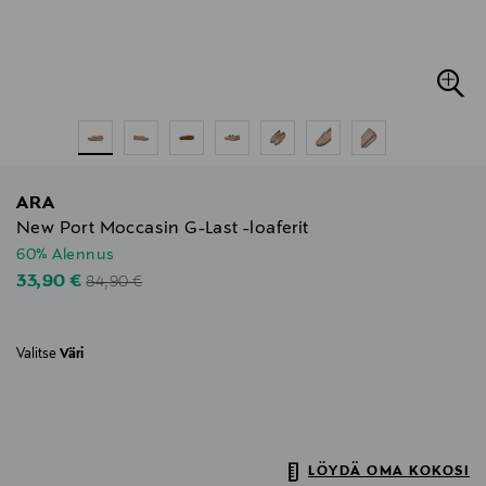
ARA
New Port Moccasin G-Last -loaferit
60% Alennus
Original Price
Discounted Price
33,90 €
84,90 €
Valitse
Väri
LÖYDÄ OMA KOKOSI