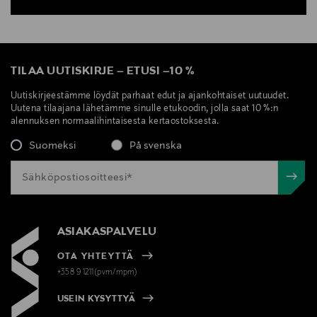
TILAA UUTISKIRJE
–
ETUSI
–
10 %
Uutiskirjeestämme löydät parhaat edut ja ajankohtaiset uutuudet.
Uutena tilaajana lähetämme sinulle etukoodin, jolla saat 10 %:n
alennuksen normaalihintaisesta kertaostoksesta.
Suomeksi
På svenska
ASIAKASPALVELU
OTA YHTEYTTÄ
+358 9 1211(pvm/mpm)
USEIN KYSYTTYÄ