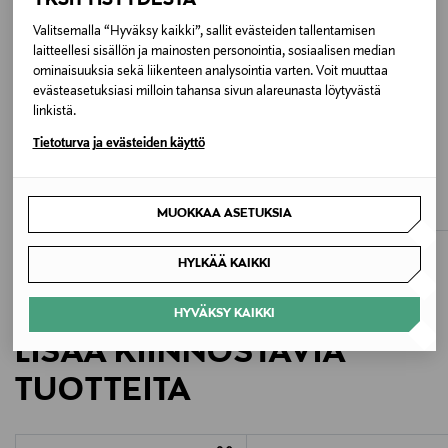
Hoito-ohjeet
Valitsemalla “Hyväksy kaikki”, sallit evästeiden tallentamisen
Puhdista pehmeällä liinalla. Käytä materiaalille
laitteellesi sisällön ja mainosten personointia, sosiaalisen median
soveltuvia suoja- ja hoitoaineita.
ominaisuuksia sekä liikenteen analysointia varten. Voit muuttaa
evästeasetuksiasi milloin tahansa sivun alareunasta löytyvästä
Väri
linkistä.
11 APRICOT
Tietoturva ja evästeiden käyttö
ETUKUPONKITUOTE
UUTTA
ETUKUPONKITUOTE
VAGABOND
VAGABOND
Koko
Linn-loaferit
Mika-loaferit
Original Price
Original Price
150,00 €
140,00 €
MUOKKAA ASETUKSIA
UK4
HYLKÄÄ KAIKKI
Valmistusmaa
Intia
HYVÄKSY KAIKKI
LISÄÄ KIINNOSTAVIA
Valmistajan tuotenumero
TUOTTEITA
12-27702
Valmistaja