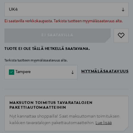
null
null
Ei saatavilla verkkokaupasta. Tarkista tuotteen myymäläsaatavuus alta.
EI SAATAVILLA
TUOTE EI OLE TÄLLÄ HETKELLÄ SAATAVANA.
Tarkista tuotteen myymäläsaatavuus alta.
MYYMÄLÄSAATAVUUS
Tampere
MAKSUTON TOIMITUS TAVARATALOJEN
PAKETTIAUTOMAATTEIHIN
Nyt kannattaa shoppailla! Saat maksuttoman toimituksen
kaikkien tavaratalojen pakettiautomaatteihin.
Lue lisää