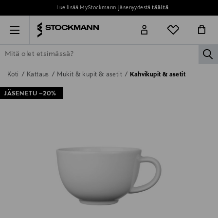
Lue lisää MyStockmann-jäsenyydestä
täältä
Menu
la
ETSI KAIKKI
NAISET
MIEHET
LAPSET
KOTI
KOSMETIIK
Koti
Kattaus
Mukit & kupit & asetit
Kahvikupit & asetit
JÄSENETU –20%