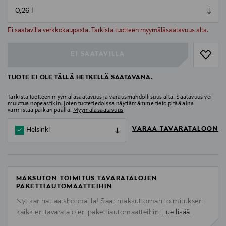
null
null
Ei saatavilla verkkokaupasta. Tarkista tuotteen myymäläsaatavuus alta.
EI SAATAVILLA
TUOTE EI OLE TÄLLÄ HETKELLÄ SAATAVANA.
Tarkista tuotteen myymäläsaatavuus ja varausmahdollisuus alta. Saatavuus voi
muuttua nopeastikin, joten tuotetiedoissa näyttämämme tieto pitää aina
varmistaa paikan päällä.
Myymäläsaatavuus
VARAA TAVARATALOON
Helsinki
MAKSUTON TOIMITUS TAVARATALOJEN
PAKETTIAUTOMAATTEIHIN
Nyt kannattaa shoppailla! Saat maksuttoman toimituksen
kaikkien tavaratalojen pakettiautomaatteihin.
Lue lisää