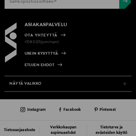
ASIAKASPALVELU
OTA YHTEYTTÄ
+358 9 1211(pvm/mpm)
USEIN KYSYTTYÄ
ETUJEN EHDOT
NÄYTÄ VALIKKO
TUKI & INFO
Instagram
Facebook
Pinterest
AJANKOHTAISTA
PALVELUT
Verkkokaupan
Tietoturva ja
Tietosuojaseloste
sopimusehdot
evästeiden käyttö