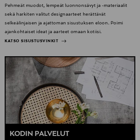
Pehmeät muodot, lempeät luonnonsävyt ja -materiaalit
sekä harkiten valitut designaarteet herättävät
selkeälinjaisen ja ajattoman sisustuksen eloon. Poimi
ajankohtaiset ideat ja aarteet omaan kotiisi.
KATSO SISUSTUSVINKIT
NÄYTÄ VÄHEMMÄN
KATSO SISUSTUSVINKIT
KODIN PALVELUT