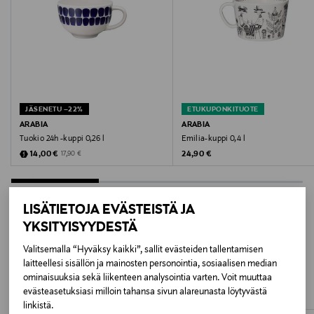
Koko
0,26 l
Valmistusmaa
Thaimaa
JÄSENETU –22%
ETUKUPONKITUOTE
ARABIA
ARABIA
Valmistaja
Tuokio 24h -kuppi 0,26 l
Emilia-kuppi 0,4 l
Discounted Price
Original Price
Original Price
14,00 €
24,90 €
17,90 €
Fiskars Oyj
Valmistajan osoite
LISÄTIETOJA EVÄSTEISTÄ JA
Keilaniementie 10, 02150 Espoo, Finland
YKSITYISYYDESTÄ
LISÄÄ KIINNOSTAVIA
Digitaalinen osoite
Valitsemalla “Hyväksy kaikki”, sallit evästeiden tallentamisen
laitteellesi sisällön ja mainosten personointia, sosiaalisen median
TUOTTEITA
consumercare.finland@fiskars.com
ominaisuuksia sekä liikenteen analysointia varten. Voit muuttaa
evästeasetuksiasi milloin tahansa sivun alareunasta löytyvästä
linkistä.