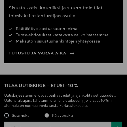
Sisusta kotisi kauniiksi ja suunnittele tilat
toimiviksi asiantuntijan avulla.
Räätälöity sisustussuunnitelma
Tuote-ehdotukset kattavasta valikoimastamme
Maksuton sisustushankintojen yhteydessä
TUTUSTU JA VARAA AIKA
TILAA UUTISKIRJE
–
ETUSI
–
10 %
Uutiskirjeestämme löydät parhaat edut ja ajankohtaiset uutuudet.
Uutena tilaajana lähetämme sinulle etukoodin, jolla saat 10 %:n
alennuksen normaalihintaisesta kertaostoksesta.
Suomeksi
På svenska