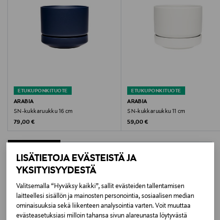
Hoito-ohjeet
Tiskikoneenkestävä
Kokotiedot
100 x 120 mm
Suunnittelija
ETUKUPONKITUOTE
ETUKUPONKITUOTE
ARABIA
ARABIA
Esteri Tomula
SN-kukkaruukku 16 cm
SN-kukkaruukku 11 cm
Original Price
Original Price
79,00 €
59,00 €
Väri
BLUE
LISÄTIETOJA EVÄSTEISTÄ JA
YKSITYISYYDESTÄ
Koko
LISÄÄ KIINNOSTAVIA
Valitsemalla “Hyväksy kaikki”, sallit evästeiden tallentamisen
100 x 120 mm
laitteellesi sisällön ja mainosten personointia, sosiaalisen median
TUOTTEITA
ominaisuuksia sekä liikenteen analysointia varten. Voit muuttaa
Valmistusmaa
evästeasetuksiasi milloin tahansa sivun alareunasta löytyvästä