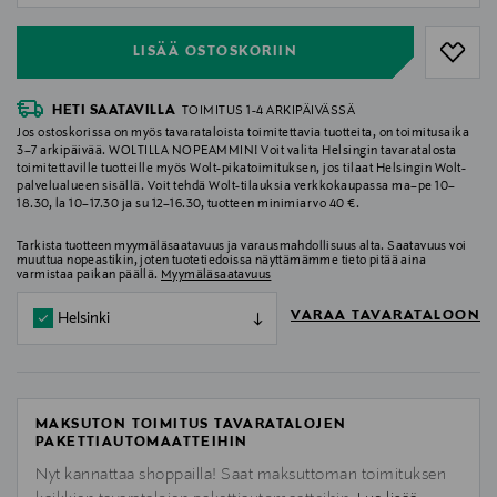
LISÄÄ OSTOSKORIIN
HETI SAATAVILLA
TOIMITUS 1-4 ARKIPÄIVÄSSÄ
Jos ostoskorissa on myös tavarataloista toimitettavia tuotteita, on toimitusaika
3–7 arkipäivää. WOLTILLA NOPEAMMIN! Voit valita Helsingin tavaratalosta
toimitettaville tuotteille myös Wolt-pikatoimituksen, jos tilaat Helsingin Wolt-
palvelualueen sisällä. Voit tehdä Wolt-tilauksia verkkokaupassa ma–pe 10–
18.30, la 10–17.30 ja su 12–16.30, tuotteen minimiarvo 40 €.
Tarkista tuotteen myymäläsaatavuus ja varausmahdollisuus alta. Saatavuus voi
muuttua nopeastikin, joten tuotetiedoissa näyttämämme tieto pitää aina
varmistaa paikan päällä.
Myymäläsaatavuus
VARAA TAVARATALOON
Helsinki
MAKSUTON TOIMITUS TAVARATALOJEN
PAKETTIAUTOMAATTEIHIN
Nyt kannattaa shoppailla! Saat maksuttoman toimituksen