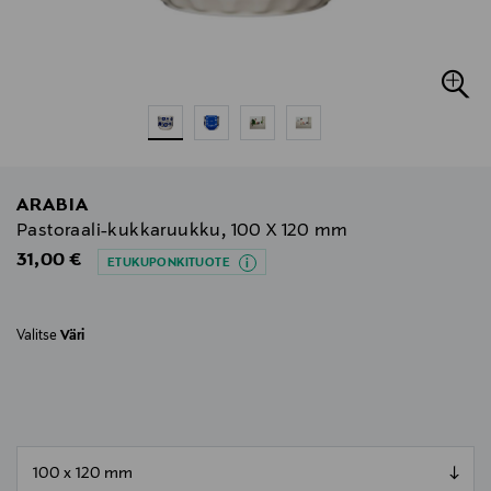
ARABIA
Pastoraali-kukkaruukku, 100 X 120 mm
Original Price
31,00 €
ETUKUPONKITUOTE
Valitse
Väri
null
null