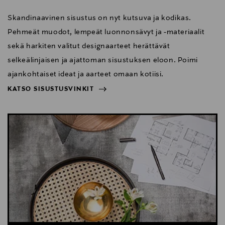
Skandinaavinen sisustus on nyt kutsuva ja kodikas.
Pehmeät muodot, lempeät luonnonsävyt ja -materiaalit
sekä harkiten valitut designaarteet herättävät
selkeälinjaisen ja ajattoman sisustuksen eloon. Poimi
ajankohtaiset ideat ja aarteet omaan kotiisi.
KATSO SISUSTUSVINKIT
NÄYTÄ VÄHEMMÄN
KATSO SISUSTUSVINKIT