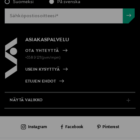
Suomeksi
På svenska
ASIAKASPALVELU
OTA YHTEYTTÄ
+358 9 1211(pvm/mpm)
USEIN KYSYTTYÄ
ETUJEN EHDOT
NÄYTÄ VALIKKO
TUKI & INFO
Instagram
Facebook
Pinterest
AJANKOHTAISTA