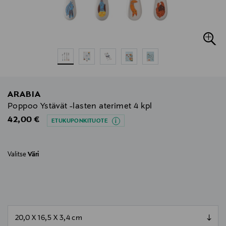
ARABIA
Poppoo Ystävät -lasten aterimet 4 kpl
Original Price
42,00 €
ETUKUPONKITUOTE
Valitse
Väri
null
null