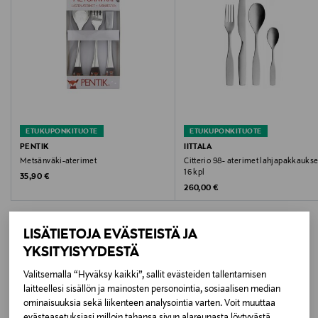
Hoito-ohjeet
Konepesun kestävät
Väri
MULTICO MULTICOLOR
Koko
ETUKUPONKITUOTE
ETUKUPONKITUOTE
PENTIK
IITTALA
20,0 X 16,5 X 3,4 cm
Metsänväki-aterimet
Citterio 98- aterimet lahjapakkauks
16 kpl
Original Price
35,90 €
Original Price
Valmistusmaa
260,00 €
Vietnam
LISÄTIETOJA EVÄSTEISTÄ JA
Valmistajan tuotenumero
YKSITYISYYDESTÄ
1083880
Valitsemalla “Hyväksy kaikki”, sallit evästeiden tallentamisen
LISÄÄ KIINNOSTAVIA
laitteellesi sisällön ja mainosten personointia, sosiaalisen median
ominaisuuksia sekä liikenteen analysointia varten. Voit muuttaa
Valmistaja
TUOTTEITA
evästeasetuksiasi milloin tahansa sivun alareunasta löytyvästä