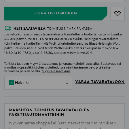
LISÄÄ OSTOSKORIIN
HETI SAATAVILLA
TOIMITUS 1-4 ARKIPÄIVÄSSÄ
Jos ostoskorissa on myös tavarataloista toimitettavia tuotteita, on toimitusaika
3–7 arkipäivää. WOLTILLA NOPEAMMIN! Voit valita Helsingin tavaratalosta
toimitettaville tuotteille myös Wolt-pikatoimituksen, jos tilaat Helsingin Wolt-
palvelualueen sisällä. Voit tehdä Wolt-tilauksia verkkokaupassa ma–pe 10–
18.30, la 10–17.30 ja su 12–16.30, tuotteen minimiarvo 40 €.
Tarkista tuotteen myymäläsaatavuus ja varausmahdollisuus alta. Saatavuus voi
muuttua nopeastikin, joten tuotetiedoissa näyttämämme tieto pitää aina
varmistaa paikan päällä.
Myymäläsaatavuus
VARAA TAVARATALOON
Helsinki
MAKSUTON TOIMITUS TAVARATALOJEN
PAKETTIAUTOMAATTEIHIN
Nyt kannattaa shoppailla! Saat maksuttoman toimituksen