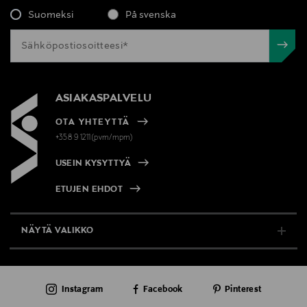
Suomeksi
På svenska
ASIAKASPALVELU
OTA YHTEYTTÄ
+358 9 1211(pvm/mpm)
USEIN KYSYTTYÄ
ETUJEN EHDOT
NÄYTÄ VALIKKO
TUKI & INFO
Instagram
Facebook
Pinterest
AJANKOHTAISTA