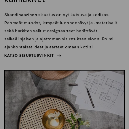
Skandinaavinen sisustus on nyt kutsuva ja kodikas.
Pehmeät muodot, lempeät luonnonsävyt ja -materiaalit
sekä harkiten valitut designaarteet herättävät
selkeälinjaisen ja ajattoman sisustuksen eloon. Poimi
ajankohtaiset ideat ja aarteet omaan kotiisi.
KATSO SISUSTUSVINKIT
NÄYTÄ VÄHEMMÄN
KATSO SISUSTUSVINKIT