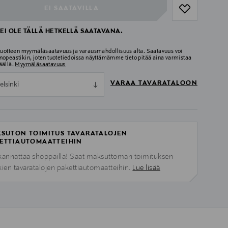
EI SAATAVILLA
EI OLE TÄLLÄ HETKELLÄ SAATAVANA.
 tuotteen myymäläsaatavuus ja varausmahdollisuus alta. Saatavuus voi
nopeastikin, joten tuotetiedoissa näyttämämme tieto pitää aina varmistaa
äällä.
Myymäläsaatavuus
VARAA TAVARATALOON
elsinki
SUTON TOIMITUS TAVARATALOJEN
ETTIAUTOMAATTEIHIN
kannattaa shoppailla! Saat maksuttoman toimituksen
kien tavaratalojen pakettiautomaatteihin.
Lue lisää