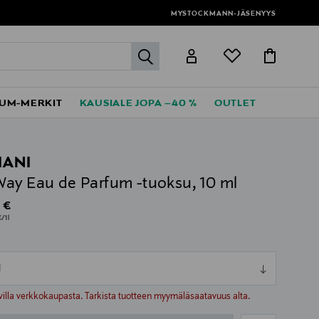
MYSTOCKMANN-JÄSENYYS
label.header.go
UM-MERKIT
KAUSIALE JOPA –40 %
OUTLET
ANI
ay Eau de Parfum -tuoksu, 10 ml
al Price
 €
/1l
l
ull
ull
villa verkkokaupasta. Tarkista tuotteen myymäläsaatavuus alta.