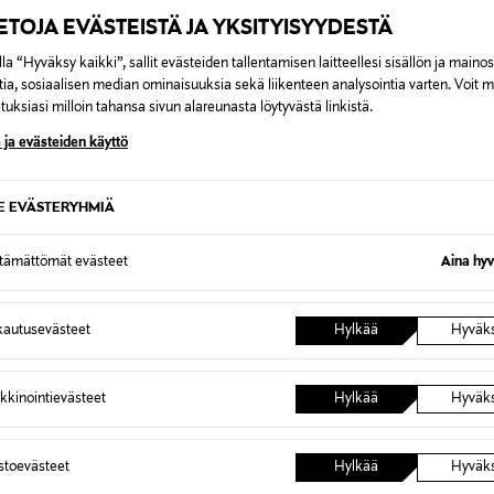
hajuvesi, naisten tuoksu, Arma
IETOJA EVÄSTEISTÄ JA YKSITYISYYDESTÄ
la “Hyväksy kaikki”, sallit evästeiden tallentamisen laitteellesi sisällön ja maino
tia, sosiaalisen median ominaisuuksia sekä liikenteen analysointia varten. Voit 
uksiasi milloin tahansa sivun alareunasta löytyvästä linkistä.
 ja evästeiden käyttö
0,00 €
inen tilaukseesi. Voit palauttaa tilaamasi tuotteen 30 vuorokauden ku
SE EVÄSTERYHMIÄ
0,00 € – 4,90 €
lee palauttaa avaamattomissa alkuperäispakkauksissaan ja palautetta
ÖS NÄISTÄ
ttämättömät evästeet
Aina hyv
7,90 €–50,00 € kuljetusyhtiöstä ja 
autusevästeet
Hylkää
Hyväk
Alk. 6,90 €, kun toimitus on saatavi
kkinointievästeet
Hylkää
Hyväk
astoevästeet
Hylkää
Hyväk