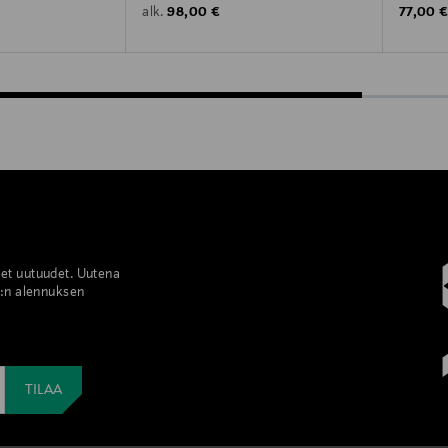
Original Price
Original
98,00 €
77,00 
alk.
set uutuudet. Uutena
%:n alennuksen