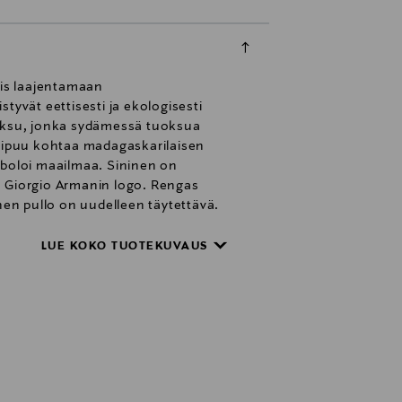
mis laajentamaan
yvät eettisesti ja ekologisesti
uoksu, jonka sydämessä tuoksua
tripuu kohtaa madagaskarilaisen
ymboloi maailmaa. Sininen on
tu Giorgio Armanin logo. Rengas
nen pullo on uudelleen täytettävä.
si ylellisellä Armanin lahjalla. Tämä
LUE KOKO TUOTEKUVAUS