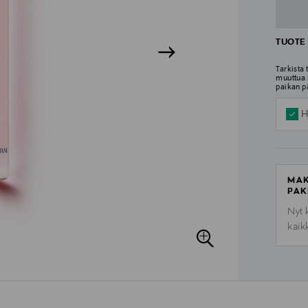
TUOTE 
Tarkista
muuttua 
paikan p
H
MAK
PAK
Nyt 
kaik