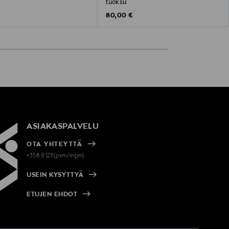
tuoksu
 Price
€
Original Price
80,00 €
ASIAKASPALVELU
OTA YHTEYTTÄ
+358 9 1211(pvm/mpm)
USEIN KYSYTTYÄ
ETUJEN EHDOT