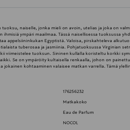
uoksu, naiselle, jonka mieli on avoin, utelias ja joka on val
misiä ympäri maailmaa. Tässä naisellisessa tuoksussa yhdist
taa appelsiininkukan Egyptistä. Valoisa, pirskahteleva alkut
tialaista tuberosaa ja jasmiinia. Pohjatuoksussa Virginian se
skii viimeistelee tuoksun. Sininen kullalla koristeltu korkki s
 kaikki. Se on ympäröity kultaisella renkaalla, johon on painet
ota jokainen kohtaaminen valaisee matkan varrella. Tämä ylelli
itykselliset kohtaamiset. I AM WHAT I LIVE. Hemmottele rakasta
176256232
Matkakoko
Eau de Parfum
NOCOL