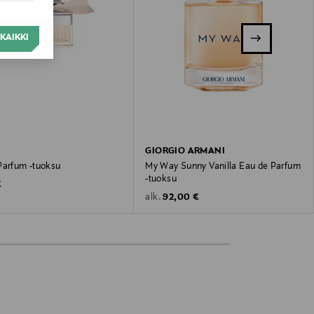
KAIKKI
GIORGIO ARMANI
Parfum -tuoksu
My Way Sunny Vanilla Eau de Parfum
-tuoksu
 Price
€
Original Price
92,00 €
alk.