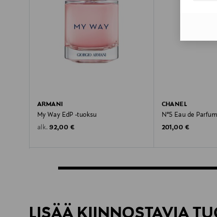
ARMANI
CHANEL
My Way EdP -tuoksu
N°5 Eau de Parfum
Original Price
Original Price
92,00 €
201,00 €
alk.
LISÄÄ KIINNOSTAVIA TU