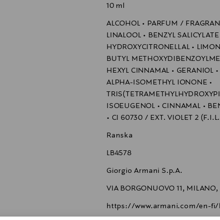
10 ml
ALCOHOL • PARFUM / FRAGRANC
LINALOOL • BENZYL SALICYLATE
HYDROXYCITRONELLAL • LIMONE
BUTYL METHOXYDIBENZOYLMET
HEXYL CINNAMAL • GERANIOL • 
ALPHA-ISOMETHYL IONONE •
TRIS(TETRAMETHYLHYDROXYPIP
ISOEUGENOL • CINNAMAL • BEN
• CI 60730 / EXT. VIOLET 2 (F.I.
Ranska
LB4578
Giorgio Armani S.p.A.
VIA BORGONUOVO 11, MILANO, 2
https://www.armani.com/en-fi/