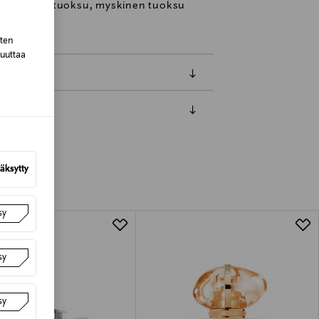
ni, kukkaistuoksu, myskinen tuoksu
sten
muuttaa
luessa tuotteen vastaanottamisesta.
van tuotteen sinetin tulee olla ehjä.
äksytty
tuotteen koosta riippuen
sy
lla valittuun osoitteeseen.
sy
sy