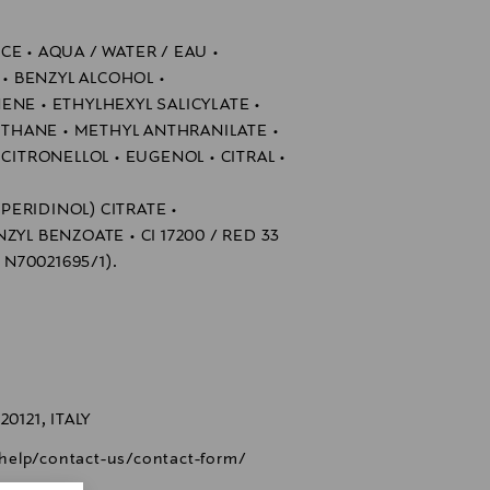
E • AQUA / WATER / EAU •
 • BENZYL ALCOHOL •
NE • ETHYLHEXYL SALICYLATE •
HANE • METHYL ANTHRANILATE •
CITRONELLOL • EUGENOL • CITRAL •
ERIDINOL) CITRATE •
ZYL BENZOATE • CI 17200 / RED 33
L. N70021695/1).
0121, ITALY
help/contact-us/contact-form/