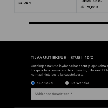
Parfum -tuoksu
Original Price
94,00 €
Original Price
39,00 €
alk.
TILAA UUTISKIRJE
–
ETUSI
–
10 %
Uutiskirjeestämme löydät parhaat edut ja ajankohtai
tilaajana lähetämme sinulle etukoodin, jolla saat 10 
normaalihintaisesta kertaostoksesta.
Suomeksi
På svenska