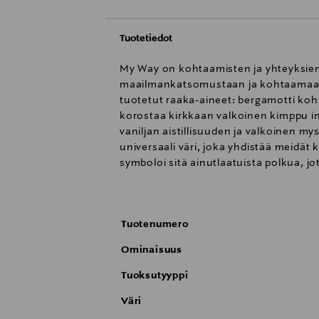
Tuotetiedot
My Way on kohtaamisten ja yhteyksien t
maailmankatsomustaan ja kohtaamaan ih
tuotetut raaka-aineet: bergamotti koh
korostaa kirkkaan valkoinen kimppu in
vaniljan aistillisuuden ja valkoinen my
universaali väri, joka yhdistää meidät
symboloi sitä ainutlaatuista polkua, j
Talismaani, joka vangitsee kaikki merk
tuoksu on täydellinen lahja naiselle.
Tuotenumero
Ominaisuus
Tuoksutyyppi
Väri