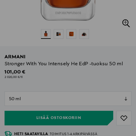
ARMANI
Stronger With You Intensely He EdP -tuoksu 50 ml
Original Price
101,00 €
2 020,00 €/1l
null
null
LISÄÄ OSTOSKORIIN
HETI SAATAVILLA
TOIMITUS 1-4 ARKIPÄIVÄSSÄ