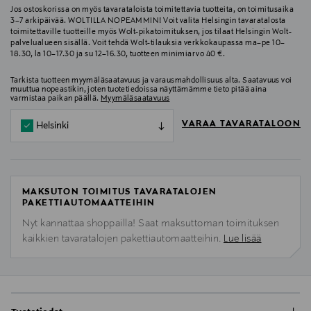
Jos ostoskorissa on myös tavarataloista toimitettavia tuotteita, on toimitusaika
3–7 arkipäivää. WOLTILLA NOPEAMMIN! Voit valita Helsingin tavaratalosta
toimitettaville tuotteille myös Wolt-pikatoimituksen, jos tilaat Helsingin Wolt-
palvelualueen sisällä. Voit tehdä Wolt-tilauksia verkkokaupassa ma–pe 10–
18.30, la 10–17.30 ja su 12–16.30, tuotteen minimiarvo 40 €.
Tarkista tuotteen myymäläsaatavuus ja varausmahdollisuus alta. Saatavuus voi
muuttua nopeastikin, joten tuotetiedoissa näyttämämme tieto pitää aina
varmistaa paikan päällä.
Myymäläsaatavuus
VARAA TAVARATALOON
Helsinki
MAKSUTON TOIMITUS TAVARATALOJEN
PAKETTIAUTOMAATTEIHIN
Nyt kannattaa shoppailla! Saat maksuttoman toimituksen
kaikkien tavaratalojen pakettiautomaatteihin.
Lue lisää