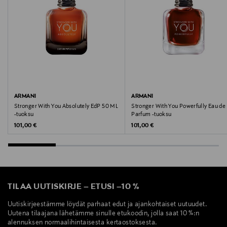
VIA BORGONUOVO 11, MILANO, 20121, ITALY
Digitaalinen osoite
https://www.armani.com/en-fi/help/contact-
us/contact-form/
ARMANI
ARMANI
Stronger With You Absolutely EdP 50 ML
Stronger With You Powerfully Eau de
-tuoksu
Parfum -tuoksu
Original Price
Original Price
101,00 €
101,00 €
TILAA UUTISKIRJE
–
ETUSI
–
10 %
Uutiskirjeestämme löydät parhaat edut ja ajankohtaiset uutuudet.
Uutena tilaajana lähetämme sinulle etukoodin, jolla saat 10 %:n
alennuksen normaalihintaisesta kertaostoksesta.