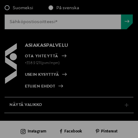
Suomeksi
På svenska
ASIAKASPALVELU
OTA YHTEYTTÄ
+358 9 1211(pvm/mpm)
USEIN KYSYTTYÄ
ETUJEN EHDOT
NÄYTÄ VALIKKO
TUKI & INFO
Instagram
Facebook
Pinterest
AJANKOHTAISTA