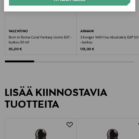
Väri
NOCOL
Koko
VALENTINO
ARMANI
Born in Roma Coral Fantasy Uomo EdT -
Stronger With You Absolutely EdP 5
50 ml
tuoksu 50 ml
-tuoksu
Original Price
Original Price
95,00 €
101,00 €
Valmistusmaa
Ranska
Valmistajan tuotenumero
LISÄÄ KIINNOSTAVIA
3614272225701
TUOTTEITA
Valmistaja
Giorgio Armani S.p.A.
Valmistajan osoite