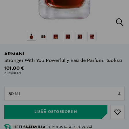
ARMANI
Stronger With You Powerfully Eau de Parfum -tuoksu
Original Price
101,00 €
2 020,00 €/1l
null
null
LISÄÄ OSTOSKORIIN
HETI SAATAVILLA
TOIMITUS 1-4 ARKIPÄIVÄSSÄ