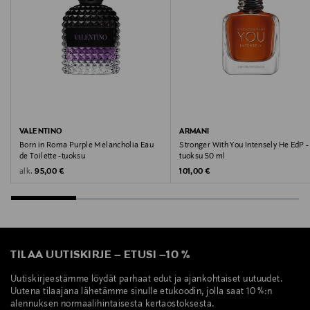
ANTHRANILATE • CITRAL • CITRONELLOL • CI 15510 /
ORANGE 4 • CI 60730 / EXT. VIOLET 2 • TERPINEOL •
BENZALDEHYDE • CAMPHOR • TERPINOLENE •
MENTHA PIPERITA OIL • GERANYL ACETATE • CI 14700
/ RED 4 (F.I.L. N70081199/1).
Valmistusmaa
VALENTINO
ARMANI
Ranska
Born in Roma Purple Melancholia Eau
Stronger With You Intensely He EdP -
de Toilette -tuoksu
tuoksu 50 ml
Valmistajan tuotenumero
Original Price
Original Price
alk.
95,00 €
101,00 €
LG2084
Valmistaja
Giorgio Armani S.p.A.
TILAA UUTISKIRJE
–
ETUSI
–
10 %
Uutiskirjeestämme löydät parhaat edut ja ajankohtaiset uutuudet.
Valmistajan osoite
Uutena tilaajana lähetämme sinulle etukoodin, jolla saat 10 %:n
VIA BORGONUOVO 11, MILANO, 20121, ITALY
alennuksen normaalihintaisesta kertaostoksesta.