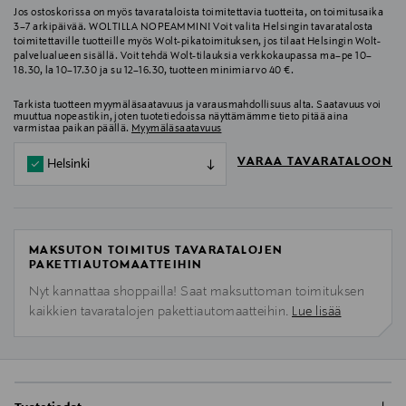
Jos ostoskorissa on myös tavarataloista toimitettavia tuotteita, on toimitusaika
3–7 arkipäivää. WOLTILLA NOPEAMMIN! Voit valita Helsingin tavaratalosta
toimitettaville tuotteille myös Wolt-pikatoimituksen, jos tilaat Helsingin Wolt-
palvelualueen sisällä. Voit tehdä Wolt-tilauksia verkkokaupassa ma–pe 10–
18.30, la 10–17.30 ja su 12–16.30, tuotteen minimiarvo 40 €.
Tarkista tuotteen myymäläsaatavuus ja varausmahdollisuus alta. Saatavuus voi
muuttua nopeastikin, joten tuotetiedoissa näyttämämme tieto pitää aina
varmistaa paikan päällä.
Myymäläsaatavuus
VARAA TAVARATALOON
Helsinki
MAKSUTON TOIMITUS TAVARATALOJEN
PAKETTIAUTOMAATTEIHIN
Nyt kannattaa shoppailla! Saat maksuttoman toimituksen
kaikkien tavaratalojen pakettiautomaatteihin.
Lue lisää