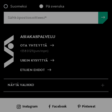
Suomeksi
På svenska
Digitaalinen osoite
https://www.armani.com/en-fi/help/contact-
us/contact-form/
ASIAKASPALVELU
Avainsanat
Armani, tuoksu, hajuvesi
OTA YHTEYTTÄ
+358 9 1211(pvm/mpm)
USEIN KYSYTTYÄ
ETUJEN EHDOT
NÄYTÄ VALIKKO
TUKI & INFO
Instagram
Facebook
Pinterest
AJANKOHTAISTA