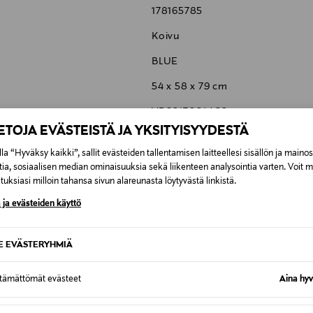
178165785
ste. Spectrum-nahka on laadukasta pehmeää ja sileäpintais
ja ja valon aiheuttamaa haalistumista vastaan. Tuolin selkäno
Koivu
ahkaa. Istuinkorkeus 45 cm.
BLUE
54 x 58 x 79 cm
VP0017004460
IETOJA EVÄSTEISTÄ JA YKSITYISYYDESTÄ
Artek Oy
la “Hyväksy kaikki”, sallit evästeiden tallentamisen laitteellesi sisällön ja maino
Mannerheimintie 12 B, 00100, He
tia, sosiaalisen median ominaisuuksia sekä liikenteen analysointia varten. Voit 
uksiasi milloin tahansa sivun alareunasta löytyvästä linkistä.
info@artek.fi
 ja evästeiden käyttö
SE EVÄSTERYHMIÄ
6,90 €
ttämättömät evästeet
Aina hyv