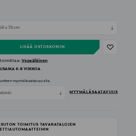
ull
 58 x 79 cm
ull
LISÄÄ OSTOSKORIIN
 toimittaa:
Vepsäläinen
USAIKA 6-8 VIIKKOA
 tuotteen myymäläsaatavuus alta.
MYYMÄLÄSAATAVUUS
elsinki
SUTON TOIMITUS TAVARATALOJEN
ETTIAUTOMAATTEIHIN