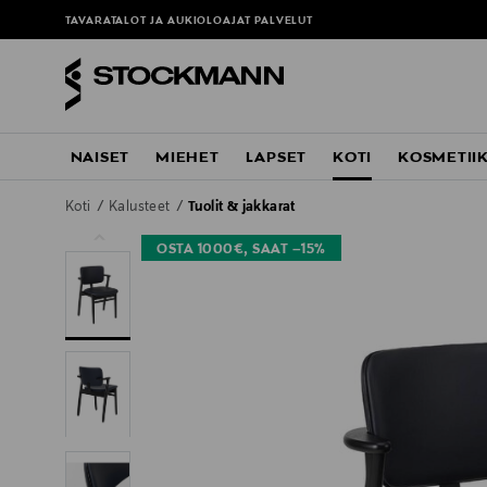
TAVARATALOT JA AUKIOLOAJAT
PALVELUT
NAISET
MIEHET
LAPSET
KOTI
KOSMETII
Koti
Kalusteet
Tuolit & jakkarat
OSTA 1000€, SAAT –15%