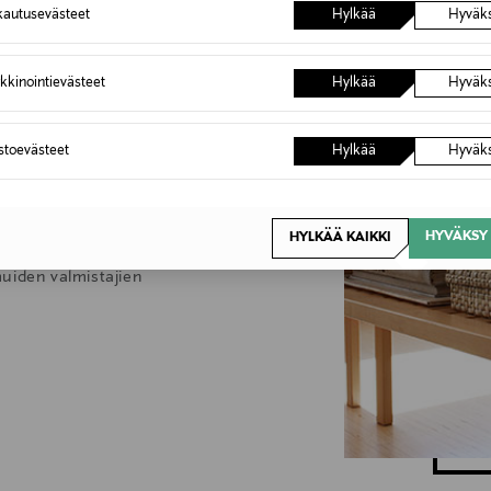
6,90 €
autusevästeet
Hylkää
Hyväk
Inspiroidu
kkinointievästeet
Hylkää
Hyväk
n puolesta
astoevästeet
Hylkää
Hyväk
ee Artekin vahvuutena
alaista sielunmaisemaa.
HYVÄKSY 
HYLKÄÄ KAIKKI
tymään seuraansa. Siksi
uiden valmistajien