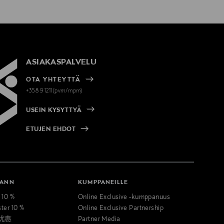
ASIAKASPALVELU
OTA YHTEYTTÄ
+358 9 1211(pvm/mpm)
USEIN KYSYTTYÄ
ETUJEN EHDOT
MANN
KUMPPANEILLE
t 10 %
Online Exclusive -kumppanuus
ster 10 %
Online Exclusive Partnership
优惠
Partner Media