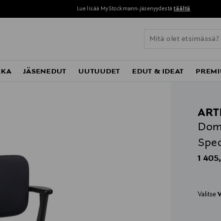
Lue lisää MyStockmann-jäsenyydestä
täältä
KKA
JÄSENEDUT
UUTUUDET
EDUT & IDEAT
PREMI
ART
Domu
Spec
Origin
1 405
Valitse
V