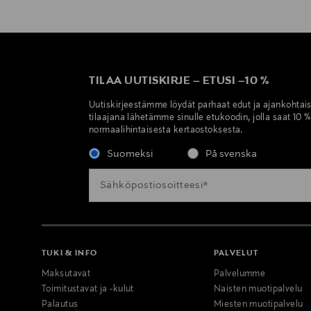
TILAA UUTISKIRJE
–
ETUSI
–
10 %
Uutiskirjeestämme löydät parhaat edut ja ajankohtai
tilaajana lähetämme sinulle etukoodin, jolla saat 10 
normaalihintaisesta kertaostoksesta.
Suomeksi
På svenska
TUKI & INFO
PALVELUT
Maksutavat
Palvelumme
Toimitustavat ja -kulut
Naisten muotipalvelu
Palautus
Miesten muotipalvelu