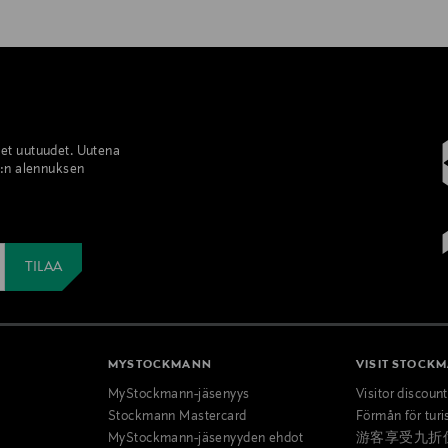
set uutuudet. Uutena
%:n alennuksen
MYSTOCKMANN
VISIT STOCK
MyStockmann-jäsenyys
Visitor discoun
Stockmann Mastercard
Förmån för turi
MyStockmann-jäsenyyden ehdot
游客享受九折