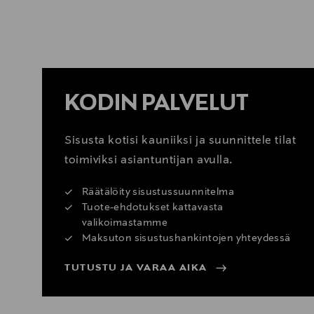
KATSO ANJAN ARTEK-SUOSIKIT
KODIN PALVELUT
Sisusta kotisi kauniiksi ja suunnittele tilat
toimiviksi asiantuntijan avulla.
Räätälöity sisustussuunnitelma
Tuote-ehdotukset kattavasta
valikoimastamme
Maksuton sisustushankintojen yhteydessä
TUTUSTU JA VARAA AIKA