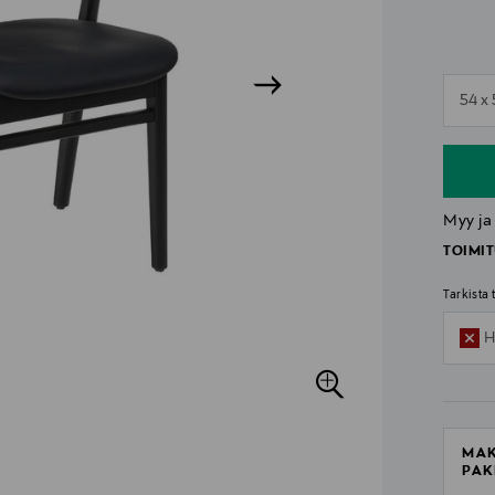
n
54 x
n
Myy ja
TOIMIT
Tarkista
H
MAK
PAK