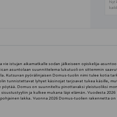
Nyt 
kaik
 vie istujan aikamatkalle sodan jälkeiseen opiskelija-asuntoo
can asuntolaan suunnittelema lukutuoli on sittemmin saavu
. Kutsuvan pyörälinjaisen Domus-tuolin nimi tulee kotia tar
 tunnistettavat lyhyet käsinojat tarjoavat tukea käsille, mutta
e pöytää. Domus on suunniteltu pinottavaksi yleistuoliksi mone
sisustustyyliin ja kulkee mukana läpi elämän. Vuodesta 2026
esipohjainen lakka. Vuonna 2026 Domus-tuolien rakennetta on
ta huolitellummaksi. Jatkuvasta kehitystyöstä huolimatta Do
mistetaan Suomessa kotimaisesta koivusta.Istuin ja selkäno
siivikoivua. Runko on petsattu mustaksi. Istuimessa ja selkä