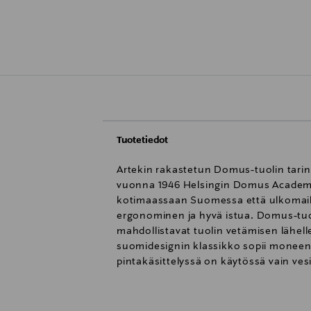
Tuotetiedot
Artekin rakastetun Domus-tuolin tarina
vuonna 1946 Helsingin Domus Academi
kotimaassaan Suomessa että ulkomailla
ergonominen ja hyvä istua. Domus-tuolin
mahdollistavat tuolin vetämisen lähell
suomidesignin klassikko sopii moneen 
pintakäsittelyssä on käytössä vain v
muuttamalla tuolin alapuolen rakennet
kuitenkin muuttumattomana. Tuoli val
koivuvaneria, runko ja käsinojat mas