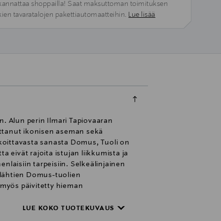
kannattaa shoppailla! Saat maksuttoman toimituksen
kien tavaratalojen pakettiautomaatteihin.
Lue lisää
n. Alun perin Ilmari Tapiovaaran
ttanut ikonisen aseman sekä
koittavasta sanasta Domus, Tuoli on
 eivät rajoita istujan liikkumista ja
nlaisiin tarpeisiin. Selkeälinjainen
 lähtien Domus-tuolien
 myös päivitetty hieman
mus-tuolin kokonaisilme säilyy
ja ovat muotoon puristettua
LUE KOKO TUOTEKUVAUS
nojassa on tummansininen Spectrum-