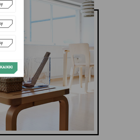
sy
sy
sy
KAIKKI