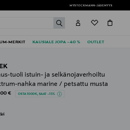
MYSTOCKMANN-JÄSENYYS
label.header.go
UM-MERKIT
KAUSIALE JOPA –40 %
OUTLET
EK
s-tuoli istuin- ja selkänojaverhoiltu
trum-nahka marine / petsattu musta
al Price
,00 €
OSTA 1000€, SAAT –15%
äri