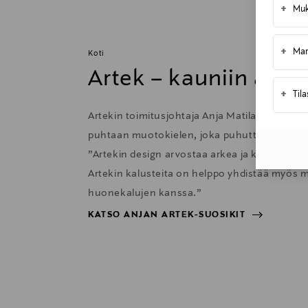
Kotiinkuljetus
+
Muk
Toimitusaika 6-8 viikkoa
+
Mar
Koti
Artek – kauniin arje
+
Til
Artekin toimitusjohtaja Anja Matilainen näk
puhtaan muotokielen, joka puhuttelee suom
”Artekin design arvostaa arkea ja kutsuu liit
Artekin kalusteita on helppo yhdistää myös m
huonekalujen kanssa.”
KATSO ANJAN ARTEK-SUOSIKIT