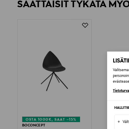
SAATTAISIT TYKÄTÄ MY
Kotiinkuljetus
Toimitusaika 6-8 viikkoa
LISÄT
Valitsemal
personoin
evästeaset
Tietoturva
HALLIT
OSTA 1000€, SAAT –15%
+
Väl
BOCONCEPT