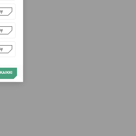
sy
sy
sy
KAIKKI