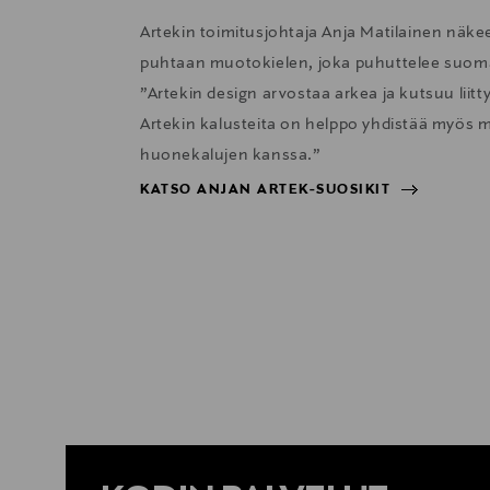
Artekin toimitusjohtaja Anja Matilainen näk
puhtaan muotokielen, joka puhuttelee suom
”Artekin design arvostaa arkea ja kutsuu liit
Artekin kalusteita on helppo yhdistää myös m
huonekalujen kanssa.”
KATSO ANJAN ARTEK-SUOSIKIT
KATSO ANJAN ARTEK-SUOSIKIT