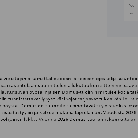
Nyt 
kaik
 vie istujan aikamatkalle sodan jälkeiseen opiskelija-asuntoo
can asuntolaan suunnittelema lukutuoli on sittemmin saavu
. Kutsuvan pyörälinjaisen Domus-tuolin nimi tulee kotia tar
 tunnistettavat lyhyet käsinojat tarjoavat tukea käsille, mutta
e pöytää. Domus on suunniteltu pinottavaksi yleistuoliksi mone
sisustustyyliin ja kulkee mukana läpi elämän. Vuodesta 2026
esipohjainen lakka. Vuonna 2026 Domus-tuolien rakennetta on
ta huolitellummaksi. Jatkuvasta kehitystyöstä huolimatta Do
mistetaan Suomessa kotimaisesta koivusta.Istuin ja selkäno