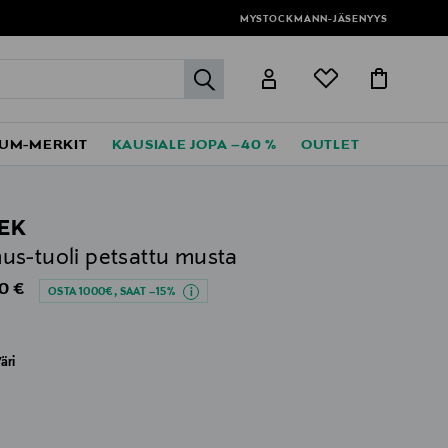
MYSTOCKMANN-JÄSENYYS
label.header.go
UM-MERKIT
KAUSIALE JOPA –40 %
OUTLET
EK
s-tuoli petsattu musta
al Price
0 €
OSTA 1000€, SAAT –15%
äri