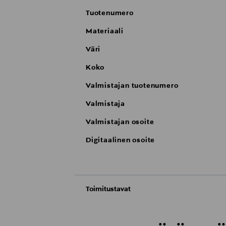
puristettua koivuvaneria, runko ja käs
Tuotenumero
Materiaali
Väri
Koko
Valmistajan tuotenumero
Valmistaja
Valmistajan osoite
Digitaalinen osoite
Toimitustavat
Automaatti tai noutopiste
Toimitusaika 6-8 viikkoa