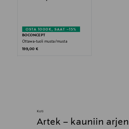
OSTA 1000€, SAAT –15%
BOCONCEPT
Ottawa-tuoli musta/musta
Original Price
199,00 €
Koti
Artek – kauniin arje