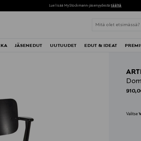
Lue lisää MyStockmann-jäsenyydestä
täältä
KKA
JÄSENEDUT
UUTUUDET
EDUT & IDEAT
PREMI
ART
Domu
Origin
910,0
Valitse
V