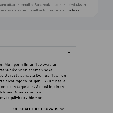
kannattaa shoppailla! Saat maksuttoman toimituksen
kien tavaratalojen pakettiautomaatteihin.
Lue lisää
n. Alun perin Ilmari Tapiovaaran
ttanut ikonisen aseman sekä
koittavasta sanasta Domus, Tuoli on
 eivät rajoita istujan liikkumista ja
nlaisiin tarpeisiin. Selkeälinjainen
 lähtien Domus-tuolien
 myös päivitetty hieman
mus-tuolin kokonaisilme säilyy
ja ovat mustaksi petsattua muotoon
LUE KOKO TUOTEKUVAUS