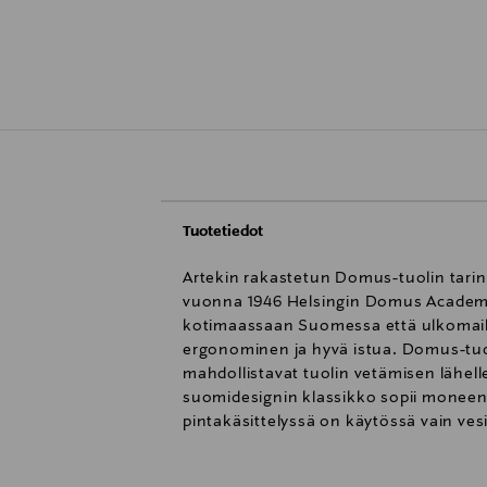
Tuotetiedot
Artekin rakastetun Domus-tuolin tarina
vuonna 1946 Helsingin Domus Academi
kotimaassaan Suomessa että ulkomailla
ergonominen ja hyvä istua. Domus-tuolin
mahdollistavat tuolin vetämisen lähell
suomidesignin klassikko sopii moneen 
pintakäsittelyssä on käytössä vain v
muuttamalla tuolin alapuolen rakennet
kuitenkin muuttumattomana. Tuoli val