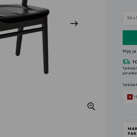
n
54 x
n
Myy ja
T
Tarkista 
perustee
Tarkista
H
MAK
PAK