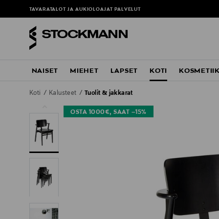
TAVARATALOT JA AUKIOLOAJAT
PALVELUT
NAISET
MIEHET
LAPSET
KOTI
KOSMETII
Koti
Kalusteet
Tuolit & jakkarat
OSTA 1000€, SAAT –15%