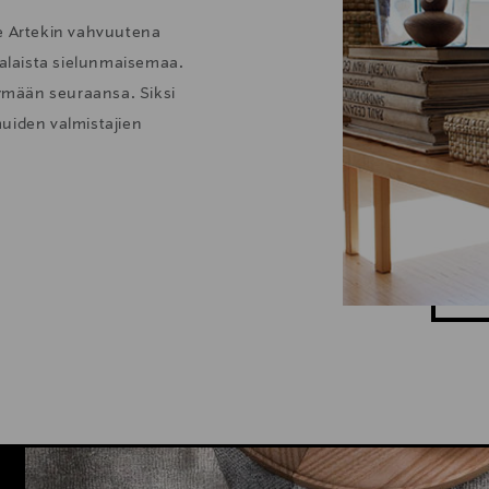
ee Artekin vahvuutena
alaista sielunmaisemaa.
tymään seuraansa. Siksi
uiden valmistajien