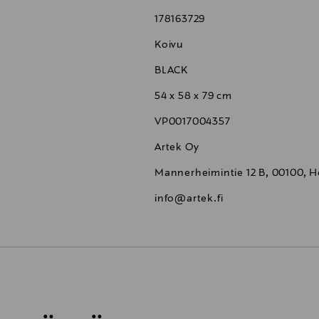
inojat massiivikoivua. Istuinkorkeus 45 cm.
178163729
Koivu
BLACK
54 x 58 x 79 cm
VP0017004357
Artek Oy
Mannerheimintie 12 B, 00100, He
info@artek.fi
6,90 €