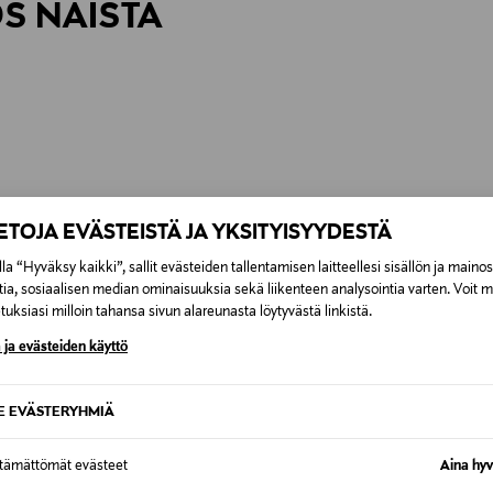
ÖS NÄISTÄ
6,90 €
IETOJA EVÄSTEISTÄ JA YKSITYISYYDESTÄ
la “Hyväksy kaikki”, sallit evästeiden tallentamisen laitteellesi sisällön ja maino
tia, sosiaalisen median ominaisuuksia sekä liikenteen analysointia varten. Voit 
uksiasi milloin tahansa sivun alareunasta löytyvästä linkistä.
 ja evästeiden käyttö
SE EVÄSTERYHMIÄ
ttämättömät evästeet
Aina hyv