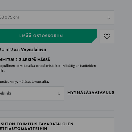
ull
 58 x 79 cm
ull
LISÄÄ OSTOSKORIIN
 toimittaa:
Vepsäläinen
OIMITUS 2-3 ARKIPÄIVÄSSÄ
lopullinen toimitusaika ostoskorista koriin lisättyjen tuotteiden
lla.
 tuotteen myymäläsaatavuus alta.
MYYMÄLÄSAATAVUUS
elsinki
SUTON TOIMITUS TAVARATALOJEN
ETTIAUTOMAATTEIHIN