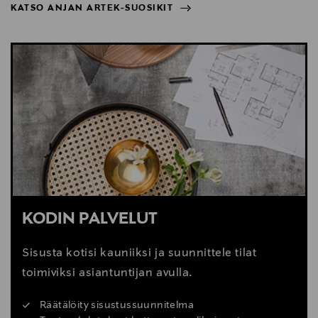
KATSO ANJAN ARTEK-SUOSIKIT
huonekalujen kanssa.”
NÄYTÄ VÄHEMMÄN
KATSO ANJAN ARTEK-SUOSIKIT
KODIN PALVELUT
Sisusta kotisi kauniiksi ja suunnittele tilat
toimiviksi asiantuntijan avulla.
Räätälöity sisustussuunnitelma