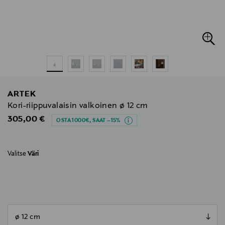
ARTEK
Kori-riippuvalaisin valkoinen ø 12 cm
Original Price
305,00 €
OSTA 1000€, SAAT –15%
Valitse
Väri
null
null