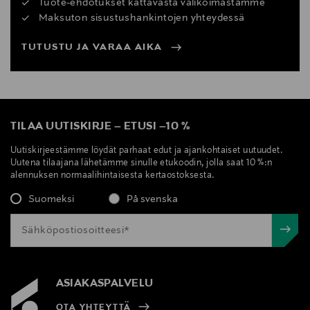
Tuote-ehdotukset kattavasta valikoimastamme
Maksuton sisustushankintojen yhteydessä
TUTUSTU JA VARAA AIKA
TILAA UUTISKIRJE
–
ETUSI
–
10 %
Uutiskirjeestämme löydät parhaat edut ja ajankohtaiset uutuudet.
Uutena tilaajana lähetämme sinulle etukoodin, jolla saat 10 %:n
alennuksen normaalihintaisesta kertaostoksesta.
Suomeksi
På svenska
ASIAKASPALVELU
OTA YHTEYTTÄ