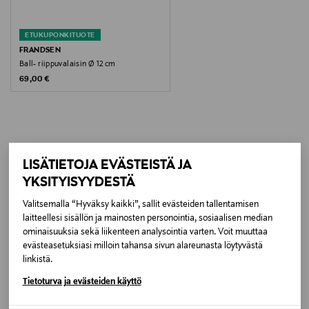
Koko
ETUKUPONKITUOTE
ø 12 cm
FRANDSEN
Ball- riippuvalaisin Ø 12 cm
Original Price
69,00 €
Valmistusmaa
Italia
Valmistajan tuotenumero
LISÄÄ KIINNOSTAVIA
VP0017003294
LISÄTIETOJA EVÄSTEISTÄ JA
YKSITYISYYDESTÄ
TUOTTEITA
Valmistaja
Valitsemalla “Hyväksy kaikki”, sallit evästeiden tallentamisen
Artek Oy
laitteellesi sisällön ja mainosten personointia, sosiaalisen median
ominaisuuksia sekä liikenteen analysointia varten. Voit muuttaa
evästeasetuksiasi milloin tahansa sivun alareunasta löytyvästä
Valmistajan osoite
linkistä.
Mannerheimintie 12 B, 00100, Helsinki, Finland
Tietoturva ja evästeiden käyttö