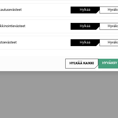
autusevästeet
Hylkää
Hyväk
kkinointievästeet
Hylkää
Hyväk
OTTEITA
astoevästeet
Hylkää
Hyväk
HYVÄKSY 
HYLKÄÄ KAIKKI