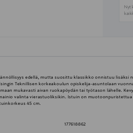
Nyt 
kaik
ännöllisyys edellä, mutta suosittu klassikko onnistuu lisäksi 
lsingin Teknillisen korkeakoulun opiskelija-asuntolaan vuonna
tumaan mukavasti aivan ruokapöydän tai työtason lähelle. Kevy
mainio valinta vierastuoliksikin. Istuin on muotoonpuristettua
tuinkorkeus 45 cm.
177618862