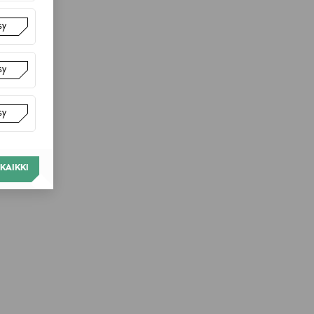
sy
sy
sy
KAIKKI