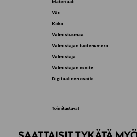
Materiaali
Väri
Koko
Valmistusmaa
Valmistajan tuotenumero
Valmistaja
Valmistajan osoite
Digitaalinen osoite
Toimitustavat
Automaatti tai noutopiste
Toimitusaika 4-6 viikkoa
SAATTAISIT TYKÄTÄ MY
Kotiinkuljetus