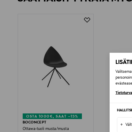
Toimitusaika 4-6 viikkoa
LISÄT
Valitsemal
personoin
evästeaset
Tietoturva
HALLIT
OSTA 1000€, SAAT –15%
BOCONCEPT
+
Väl
Ottawa-tuoli musta/musta