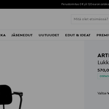
Perustoimitus 0 € yli 120 euron ostoksista!
KKA
JÄSENEDUT
UUTUUDET
EDUT & IDEAT
PREMI
ART
Lukk
Origin
570,0
OSTA 1
Valitse
V