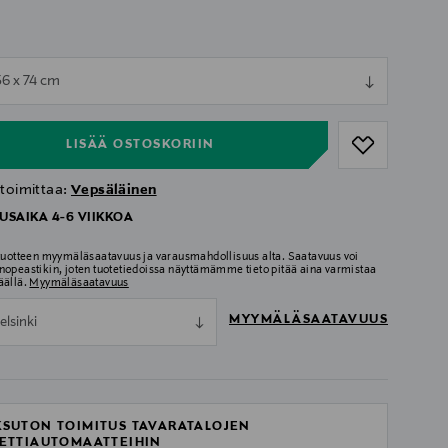
ull
56 x 74 cm
ull
LISÄÄ OSTOSKORIIN
 toimittaa:
Vepsäläinen
USAIKA 4-6 VIIKKOA
 tuotteen myymäläsaatavuus ja varausmahdollisuus alta. Saatavuus voi
nopeastikin, joten tuotetiedoissa näyttämämme tieto pitää aina varmistaa
äällä.
Myymäläsaatavuus
MYYMÄLÄSAATAVUUS
elsinki
SUTON TOIMITUS TAVARATALOJEN
ETTIAUTOMAATTEIHIN