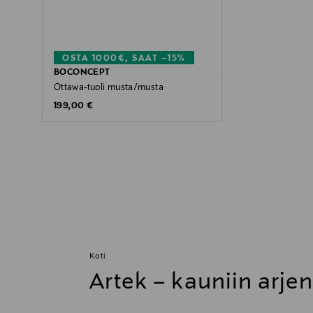
OSTA 1000€, SAAT –15%
BOCONCEPT
Ottawa-tuoli musta/musta
Original Price
199,00 €
Koti
Artek – kauniin arje