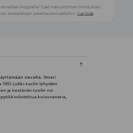
kannattaa shoppailla! Saat maksuttoman toimituksen
kien tavaratalojen pakettiautomaatteihin.
Lue lisää
näyttämään sievältä. Ilmari
 1951.Lukki-tuolin lyhyiden
en ja kestävän tuolin voi
 pyökkiviilutettua koivuvaneria,