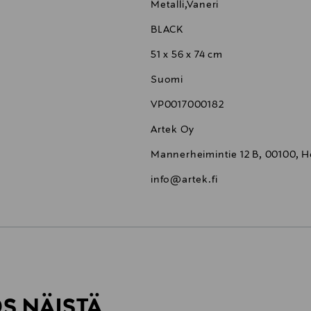
Metalli,Vaneri
BLACK
51 x 56 x 74 cm
Suomi
VP0017000182
Artek Oy
Mannerheimintie 12 B, 00100, He
info@artek.fi
6,90 €
ÖS NÄISTÄ
6,90 €