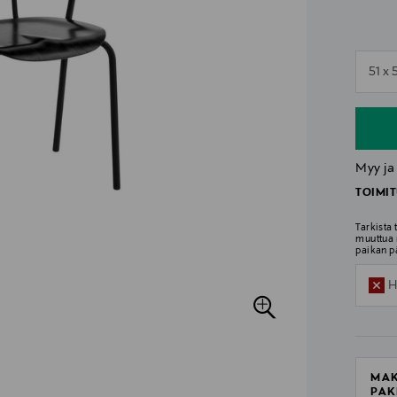
n
51 x 
n
Myy ja
TOIMIT
Tarkista
muuttua 
paikan p
H
MAK
PAK