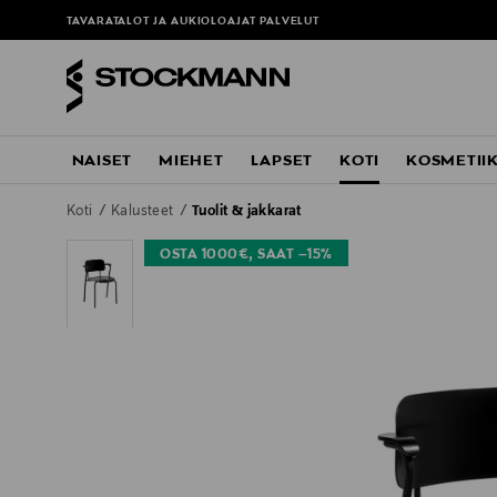
ä
TAVARATALOT JA AUKIOLOAJAT
PALVELUT
NAISET
MIEHET
LAPSET
KOTI
KOSMETII
Koti
Kalusteet
Tuolit & jakkarat
OSTA 1000€, SAAT –15%