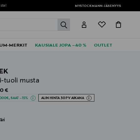
MYSTOCKMANN-JÄSENYYS
label.header.go
UM-MERKIT
KAUSIALE JOPA –40 %
OUTLET
EK
i-tuoli musta
al Price
0 €
000€, SAAT –15%
ALIN HINTA 30 PV AIKANA
äri