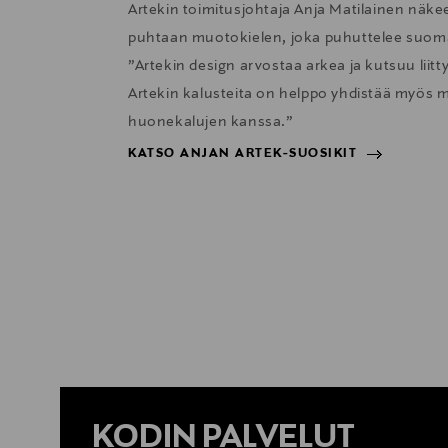
Artekin toimitusjohtaja Anja Matilainen näk
puhtaan muotokielen, joka puhuttelee suom
”Artekin design arvostaa arkea ja kutsuu liit
Artekin kalusteita on helppo yhdistää myös m
huonekalujen kanssa.”
KATSO ANJAN ARTEK-SUOSIKIT
KATSO ANJAN ARTEK-SUOSIKIT
KODIN PALVELUT