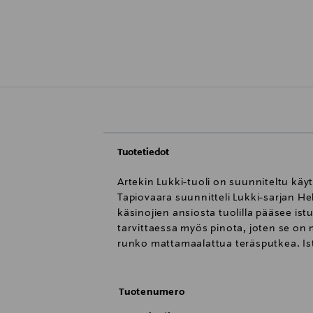
Tuotetiedot
Artekin Lukki-tuoli on suunniteltu käyt
Tapiovaara suunnitteli Lukki-sarjan He
käsinojien ansiosta tuolilla pääsee is
tarvittaessa myös pinota, joten se on 
runko mattamaalattua teräsputkea. Is
Tuotenumero