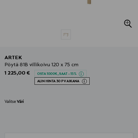
ARTEK
Pöytä 81B villikoivu 120 x 75 cm
Original Price
1 225,00 €
OSTA 1000€, SAAT –15%
ALIN HINTA 30 PV AIKANA
Valitse
Väri
null