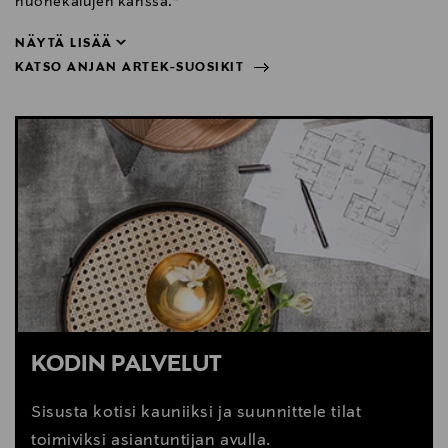
huonekalujen kanssa.”
NÄYTÄ LISÄÄ
KATSO ANJAN ARTEK-SUOSIKIT
huonekalujen kanssa.”
NÄYTÄ VÄHEMMÄN
KATSO ANJAN ARTEK-SUOSIKIT
KODIN PALVELUT
Sisusta kotisi kauniiksi ja suunnittele tilat
toimiviksi asiantuntijan avulla.