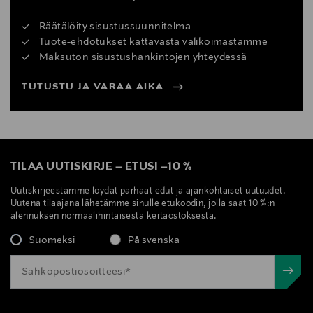
Räätälöity sisustussuunnitelma
Tuote-ehdotukset kattavasta valikoimastamme
Maksuton sisustushankintojen yhteydessä
TUTUSTU JA VARAA AIKA
TILAA UUTISKIRJE
–
ETUSI
–
10 %
Uutiskirjeestämme löydät parhaat edut ja ajankohtaiset uutuudet.
Uutena tilaajana lähetämme sinulle etukoodin, jolla saat 10 %:n
alennuksen normaalihintaisesta kertaostoksesta.
Suomeksi
På svenska