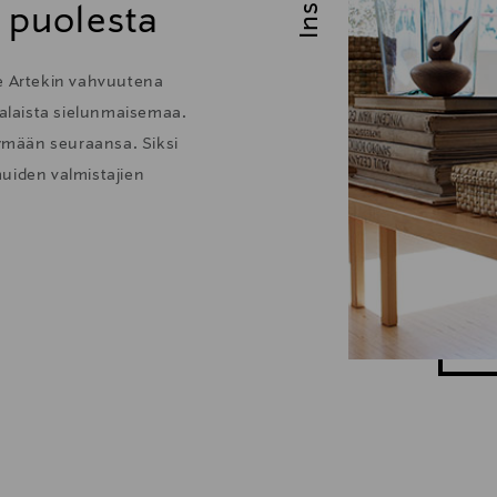
n puolesta
ee Artekin vahvuutena
alaista sielunmaisemaa.
tymään seuraansa. Siksi
uiden valmistajien