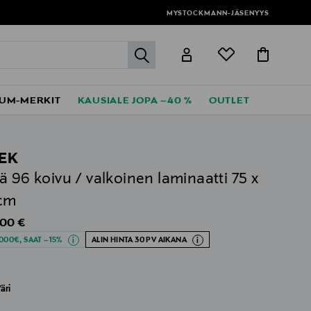
MYSTOCKMANN-JÄSENYYS
label.header.go
UM-MERKIT
KAUSIALE JOPA –40 %
OUTLET
EK
ä 96 koivu / valkoinen laminaatti 75 x
 cm
al Price
,00 €
000€, SAAT –15%
ALIN HINTA 30 PV AIKANA
äri