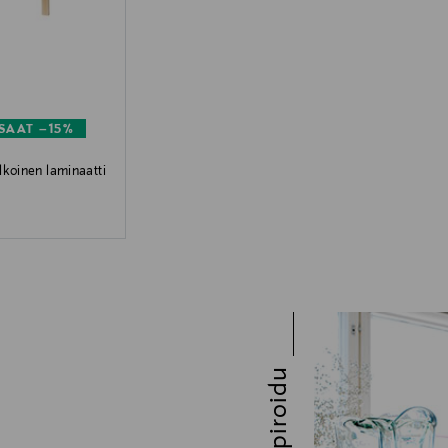
SAAT –15%
lkoinen laminaatti
Inspiroidu