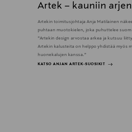
Artek – kauniin arje
Artekin toimitusjohtaja Anja Matilainen näk
puhtaan muotokielen, joka puhuttelee suom
”Artekin design arvostaa arkea ja kutsuu liit
Artekin kalusteita on helppo yhdistää myös m
huonekalujen kanssa.”
KATSO ANJAN ARTEK-SUOSIKIT
KATSO ANJAN ARTEK-SUOSIKIT