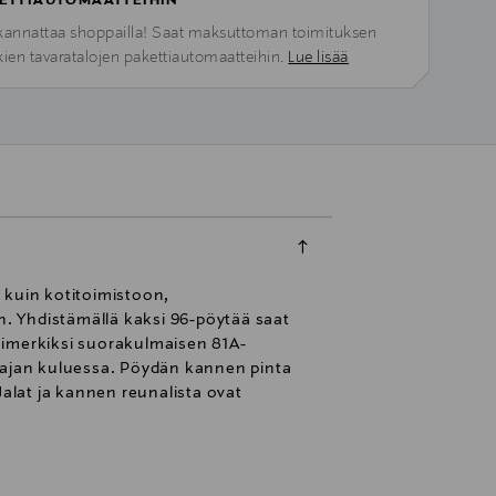
ETTIAUTOMAATTEIHIN
kannattaa shoppailla! Saat maksuttoman toimituksen
kien tavaratalojen pakettiautomaatteihin.
Lue lisää
n kuin kotitoimistoon,
. Yhdistämällä kaksi 96-pöytää saat
simerkiksi suorakulmaisen 81A-
i ajan kuluessa. Pöydän kannen pinta
Jalat ja kannen reunalista ovat