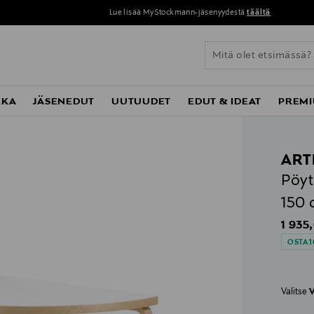
Lue lisää MyStockmann-jäsenyydestä
täältä
KKA
JÄSENEDUT
UUTUUDET
EDUT & IDEAT
PREMI
ART
Pöyt
150
Origin
1 935
OSTA 1
Valitse
V