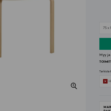
n
75 x
n
Myy ja
TOIMIT
Tarkista
H
MAK