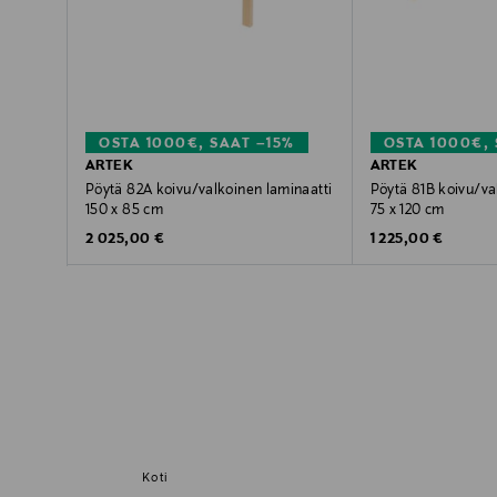
OSTA 1000€, SAAT –15%
OSTA 1000€, 
ARTEK
ARTEK
Pöytä 82A koivu/valkoinen laminaatti
Pöytä 81B koivu/va
150 x 85 cm
75 x 120 cm
Original Price
Original Price
2 025,00 €
1 225,00 €
Koti