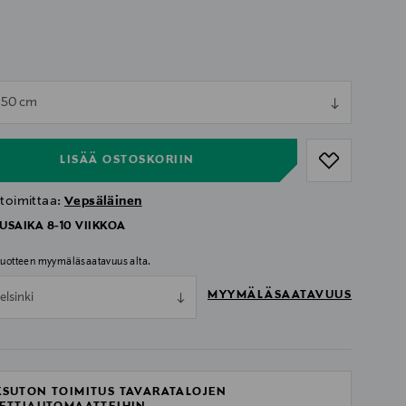
ull
 150 cm
ull
LISÄÄ OSTOSKORIIN
 toimittaa:
Vepsäläinen
USAIKA 8-10 VIIKKOA
 tuotteen myymäläsaatavuus alta.
MYYMÄLÄSAATAVUUS
elsinki
SUTON TOIMITUS TAVARATALOJEN