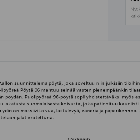
PAK
Nyt 
kaik
allon suunnittelema pöytä, joka soveltuu niin julkisiin tiloihi
lipyöreä Pöytä 96 mahtuu seinää vasten pienempäänkin tilaan
än pöydän. Puolipyöreä 96-pöytä sopii yhdistettäväksi myös e
u lakatusta suomalaisesta koivusta, joka patinoituu kauniist
 ydin on massiivikoivua, lastulevyä, vaneria ja paperikennoa. 
tetaan jalat irrotettuna.
174794682