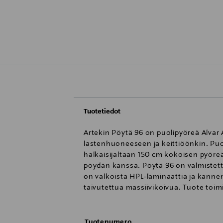
Tuotetiedot
Artekin Pöytä 96 on puolipyöreä Alvar A
lastenhuoneeseen ja keittiöönkin. Puo
halkaisijaltaan 150 cm kokoisen pyöre
pöydän kanssa. Pöytä 96 on valmistett
on valkoista HPL-laminaattia ja kannen
taivutettua massiivikoivua. Tuote toimi
Tuotenumero