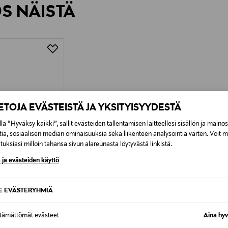
ÖS NÄISTÄ
6,90 €
IETOJA EVÄSTEISTÄ JA YKSITYISYYDESTÄ
la “Hyväksy kaikki”, sallit evästeiden tallentamisen laitteellesi sisällön ja maino
tia, sosiaalisen median ominaisuuksia sekä liikenteen analysointia varten. Voit 
uksiasi milloin tahansa sivun alareunasta löytyvästä linkistä.
 ja evästeiden käyttö
SE EVÄSTERYHMIÄ
ttämättömät evästeet
Aina hyv
SAAT –15%