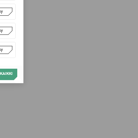
sy
sy
sy
KAIKKI