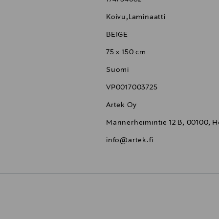
Koivu,Laminaatti
BEIGE
75 x 150 cm
Suomi
VP0017003725
Artek Oy
Mannerheimintie 12 B, 00100, He
info@artek.fi
6,90 €