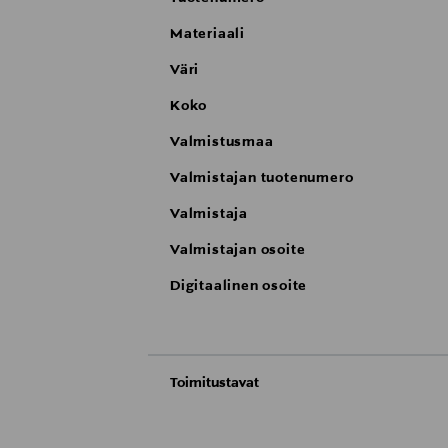
Materiaali
Väri
Koko
Valmistusmaa
Valmistajan tuotenumero
Valmistaja
Valmistajan osoite
Digitaalinen osoite
Toimitustavat
Automaatti tai noutopiste
Toimitusaika 8-10 viikkoa