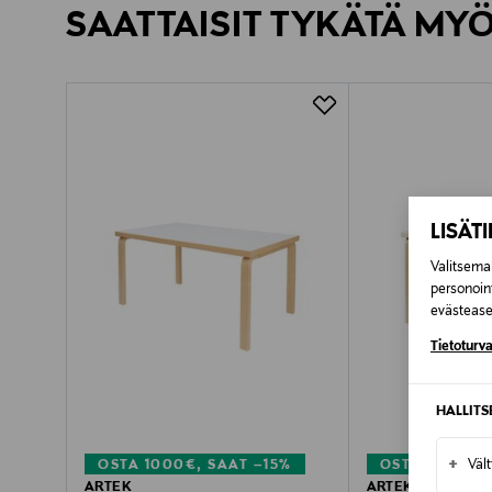
SAATTAISIT TYKÄTÄ MY
Kotiinkuljetus
Toimitusaika 8-10 viikkoa
LISÄT
Valitsemal
personoin
evästeaset
Tietoturva
HALLIT
+
Väl
OSTA 1000€, SAAT –15%
OSTA 1000€, 
ARTEK
ARTEK