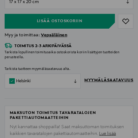
null
LISÄÄ OSTOSKORIIN
Myy ja toimittaa:
Vepsäläinen
TOIMITUS 2-3 ARKIPÄIVÄSSÄ
Tarkista lopullinen toimitusaika ostoskorista koriin lisättyjen tuotteiden
perusteella.
Tarkista tuotteen myymäläsaatavuus alta.
MYYMÄLÄSAATAVUUS
Helsinki
MAKSUTON TOIMITUS TAVARATALOJEN
PAKETTIAUTOMAATTEIHIN
Nyt kannattaa shoppailla! Saat maksuttoman toimituksen
kaikkien tavaratalojen pakettiautomaatteihin.
Lue lisää