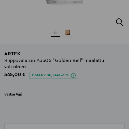
ARTEK
Riippuvalaisin A330S "Golden Bell" maalattu
valkoinen
Original Price
545,00 €
OSTA 1000€, SAAT –15%
Valitse
Väri
null