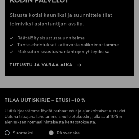
KODIN PALVELUT
Sisusta kotisi kauniiksi ja suunnittele tilat
toimiviksi asiantuntijan avulla.
Räätälöity sisustussuunnitelma
Tuote-ehdotukset kattavasta valikoimastamme
Maksuton sisustushankintojen yhteydessä
TUTUSTU JA VARAA AIKA
TILAA UUTISKIRJE
–
ETUSI
–
10 %
Uutiskirjeestämme löydät parhaat edut ja ajankohtaiset uutuudet.
Uutena tilaajana lähetämme sinulle etukoodin, jolla saat 10 %:n
alennuksen normaalihintaisesta kertaostoksesta.
Suomeksi
På svenska