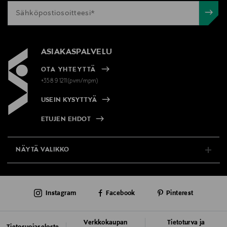
ASIAKASPALVELU
OTA YHTEYTTÄ
+358 9 1211(pvm/mpm)
USEIN KYSYTTYÄ
ETUJEN EHDOT
NÄYTÄ VALIKKO
TUKI & INFO
Instagram
Facebook
Pinterest
AJANKOHTAISTA
PALVELUT
Verkkokaupan
Tietoturva ja