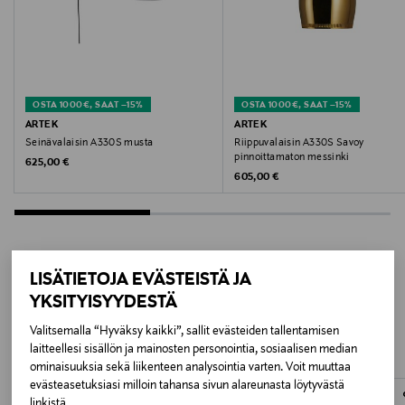
Väri
WHITE
Koko
OSTA 1000€, SAAT –15%
OSTA 1000€, SAAT –15%
17 x 17 x 20 cm
ARTEK
ARTEK
Seinävalaisin A330S musta
Riippuvalaisin A330S Savoy
pinnoittamaton messinki
Original Price
625,00 €
Valmistusmaa
Original Price
605,00 €
Kiina
Valmistajan tuotenumero
VP0017000342
LISÄTIETOJA EVÄSTEISTÄ JA
LISÄÄ KIINNOSTAVIA
YKSITYISYYDESTÄ
Valmistaja
TUOTTEITA
Valitsemalla “Hyväksy kaikki”, sallit evästeiden tallentamisen
Artek Oy
laitteellesi sisällön ja mainosten personointia, sosiaalisen median
ominaisuuksia sekä liikenteen analysointia varten. Voit muuttaa
evästeasetuksiasi milloin tahansa sivun alareunasta löytyvästä
Valmistajan osoite
linkistä.