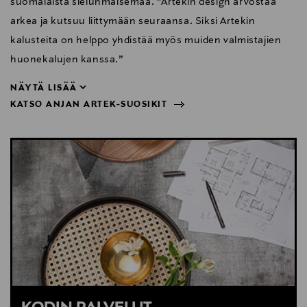
suomalaista sielunmaisemaa. ”Artekin design arvostaa
arkea ja kutsuu liittymään seuraansa. Siksi Artekin
kalusteita on helppo yhdistää myös muiden valmistajien
huonekalujen kanssa.”
NÄYTÄ LISÄÄ
KATSO ANJAN ARTEK-SUOSIKIT
huonekalujen kanssa.”
NÄYTÄ VÄHEMMÄN
KATSO ANJAN ARTEK-SUOSIKIT