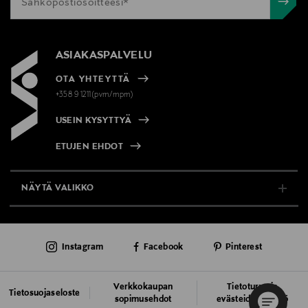
ASIAKASPALVELU
OTA YHTEYTTÄ
+358 9 1211(pvm/mpm)
USEIN KYSYTTYÄ
ETUJEN EHDOT
NÄYTÄ VALIKKO
TUKI & INFO
Instagram
Facebook
Pinterest
AJANKOHTAISTA
PALVELUT
Verkkokaupan
Tietoturva ja
Tietosuojaseloste
sopimusehdot
evästeiden käyttö