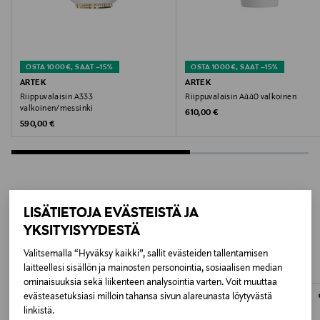
WHITE
Koko
OSTA 1000€, SAAT –15%
OSTA 1000€, SAAT –15%
25.5 x 25.5 x 20 cm
ARTEK
ARTEK
Riippuvalaisin A333
Riippuvalaisin A440 valkoinen
Valmistusmaa
valkoinen/messinki
Original Price
610,00 €
Original Price
590,00 €
Kiina
Valmistajan tuotenumero
VP0017000349
LISÄTIETOJA EVÄSTEISTÄ JA
LISÄÄ KIINNOSTAVIA
Valmistaja
YKSITYISYYDESTÄ
TUOTTEITA
Artek Oy
Valitsemalla “Hyväksy kaikki”, sallit evästeiden tallentamisen
laitteellesi sisällön ja mainosten personointia, sosiaalisen median
Valmistajan osoite
ominaisuuksia sekä liikenteen analysointia varten. Voit muuttaa
evästeasetuksiasi milloin tahansa sivun alareunasta löytyvästä
Mannerheimintie 12 B, 00100, Helsinki, Finland
linkistä.