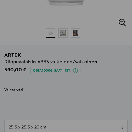
ARTEK
Riippuvalaisin A333 valkoinen/valkoinen
Original Price
590,00 €
OSTA 1000€, SAAT –15%
Valitse
Väri
null
null