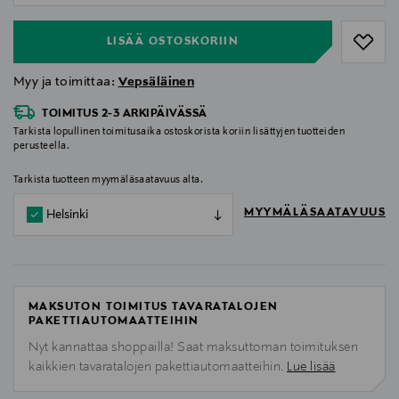
LISÄÄ OSTOSKORIIN
Myy ja toimittaa:
Vepsäläinen
TOIMITUS 2-3 ARKIPÄIVÄSSÄ
Tarkista lopullinen toimitusaika ostoskorista koriin lisättyjen tuotteiden
perusteella.
Tarkista tuotteen myymäläsaatavuus alta.
MYYMÄLÄSAATAVUUS
Helsinki
MAKSUTON TOIMITUS TAVARATALOJEN
PAKETTIAUTOMAATTEIHIN
Nyt kannattaa shoppailla! Saat maksuttoman toimituksen
kaikkien tavaratalojen pakettiautomaatteihin.
Lue lisää