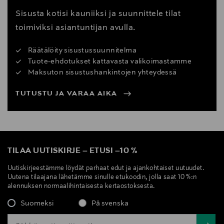
Sisusta kotisi kauniiksi ja suunnittele tilat
toimiviksi asiantuntijan avulla.
Räätälöity sisustussuunnitelma
Tuote-ehdotukset kattavasta valikoimastamme
Maksuton sisustushankintojen yhteydessä
TUTUSTU JA VARAA AIKA
TILAA UUTISKIRJE
–
ETUSI
–
10 %
Uutiskirjeestämme löydät parhaat edut ja ajankohtaiset uutuudet.
Uutena tilaajana lähetämme sinulle etukoodin, jolla saat 10 %:n
alennuksen normaalihintaisesta kertaostoksesta.
Suomeksi
På svenska