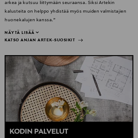
arkea ja kutsuu liittymään seuraansa. Siksi Artekin
kalusteita on helppo yhdistää myös muiden valmistajien
huonekalujen kanssa.”
NÄYTÄ LISÄÄ
KATSO ANJAN ARTEK-SUOSIKIT
huonekalujen kanssa.”
NÄYTÄ VÄHEMMÄN
KATSO ANJAN ARTEK-SUOSIKIT
KODIN PALVELUT