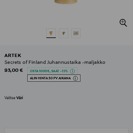
ARTEK
Secrets of Finland Juhannustaika -maljakko
Original Price
93,00 €
OSTA 1000€, SAAT –15%
ALIN HINTA 30 PV AIKANA
Valitse
Väri
null