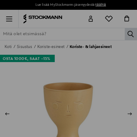
Lue lisää MyStockmann-jäsenyydestä
täältä
Menu
la
ETSI KAIKKI
NAISET
MIEHET
LAPSET
KOTI
KOSMETIIK
Koti
Sisustus
Koriste-esineet
Koriste- & lahjaesineet
OSTA 1000€, SAAT –15%