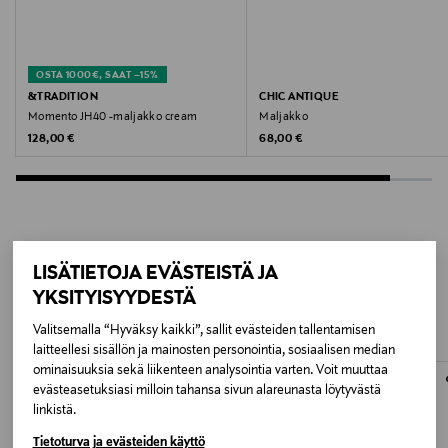
BROWN
Koko
OSTA 1000€, SAAT –15%
13 x 13 x 14 cm
&TRADITION
CHIC ANTIQUE
Momento JH40 -maljakko cream
Maljakko
Original Price
Original Price
128,00 €
68,00 €
Valmistusmaa
Portugali
Valmistajan tuotenumero
VP0017002103
LISÄÄ KIINNOSTAVIA
LISÄTIETOJA EVÄSTEISTÄ JA
YKSITYISYYDESTÄ
TUOTTEITA
Valmistaja
Valitsemalla “Hyväksy kaikki”, sallit evästeiden tallentamisen
Artek Oy
laitteellesi sisällön ja mainosten personointia, sosiaalisen median
ominaisuuksia sekä liikenteen analysointia varten. Voit muuttaa
ONLINE EXCLUSIVE
Valmistajan osoite
evästeasetuksiasi milloin tahansa sivun alareunasta löytyvästä
linkistä.
Mannerheimintie 12 B, 00100, Helsinki, Finland
Tietoturva ja evästeiden käyttö