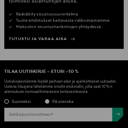
toimiviksi asiantuntijan avulla.
Räätälöity sisustussuunnitelma
Tuote-ehdotukset kattavasta valikoimastamme
Maksuton sisustushankintojen yhteydessä
TUTUSTU JA VARAA AIKA
TILAA UUTISKIRJE
–
ETUSI
–
10 %
Uutiskirjeestämme löydät parhaat edut ja ajankohtaiset uutuudet.
Uutena tilaajana lähetämme sinulle etukoodin, jolla saat 10 %:n
alennuksen normaalihintaisesta kertaostoksesta.
Suomeksi
På svenska