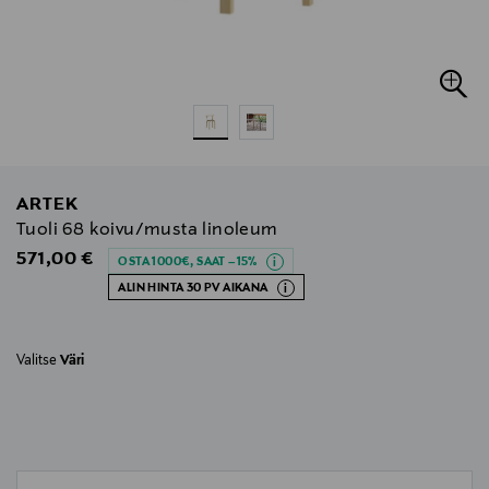
ARTEK
Tuoli 68 koivu/musta linoleum
Original Price
571,00 €
OSTA 1000€, SAAT –15%
ALIN HINTA 30 PV AIKANA
Valitse
Väri
null