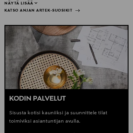
NÄYTÄ LISÄÄ
KATSO ANJAN ARTEK-SUOSIKIT
huonekalujen kanssa.”
NÄYTÄ VÄHEMMÄN
KATSO ANJAN ARTEK-SUOSIKIT
KODIN PALVELUT
Sisusta kotisi kauniiksi ja suunnittele tilat
toimiviksi asiantuntijan avulla.