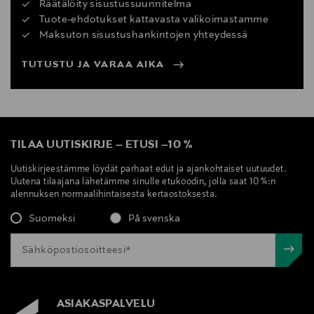
Räätälöity sisustussuunnitelma
Tuote-ehdotukset kattavasta valikoimastamme
Maksuton sisustushankintojen yhteydessä
TUTUSTU JA VARAA AIKA
TILAA UUTISKIRJE
–
ETUSI
–
10 %
Uutiskirjeestämme löydät parhaat edut ja ajankohtaiset uutuudet.
Uutena tilaajana lähetämme sinulle etukoodin, jolla saat 10 %:n
alennuksen normaalihintaisesta kertaostoksesta.
Suomeksi
På svenska
ASIAKASPALVELU