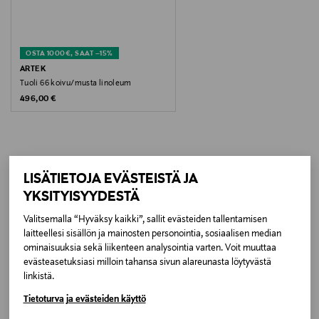
BEIGE
Koko
OSTA 1000€, SAAT –15%
43 x 48.5 x 70 cm
ARTEK
Tuoli 66 koivu/musta linoleum
Original Price
496,00 €
Valmistusmaa
Suomi
Valmistajan tuotenumero
LISÄÄ KIINNOSTAVIA
LISÄTIETOJA EVÄSTEISTÄ JA
VP0017002949
YKSITYISYYDESTÄ
TUOTTEITA
Valmistaja
Valitsemalla “Hyväksy kaikki”, sallit evästeiden tallentamisen
laitteellesi sisällön ja mainosten personointia, sosiaalisen median
Artek Oy
ominaisuuksia sekä liikenteen analysointia varten. Voit muuttaa
evästeasetuksiasi milloin tahansa sivun alareunasta löytyvästä
linkistä.
Valmistajan osoite
Tietoturva ja evästeiden käyttö
Mannerheimintie 12 B, 00100, Helsinki, Finland