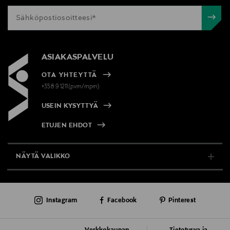
ASIAKASPALVELU
OTA YHTEYTTÄ
+358 9 1211(pvm/mpm)
USEIN KYSYTTYÄ
ETUJEN EHDOT
NÄYTÄ VALIKKO
TUKI & INFO
Instagram
Facebook
Pinterest
AJANKOHTAISTA
PALVELUT