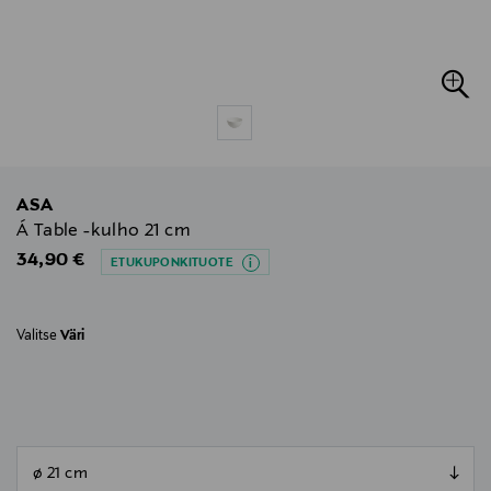
ASA
Á Table -kulho 21 cm
Original Price
34,90 €
ETUKUPONKITUOTE
Valitse
Väri
null
null