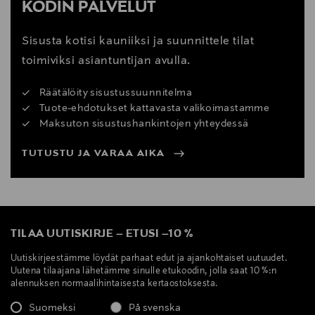
KODIN PALVELUT
Sisusta kotisi kauniiksi ja suunnittele tilat
toimiviksi asiantuntijan avulla.
Räätälöity sisustussuunnitelma
Tuote-ehdotukset kattavasta valikoimastamme
Maksuton sisustushankintojen yhteydessä
TUTUSTU JA VARAA AIKA
TILAA UUTISKIRJE
–
ETUSI
–
10 %
Uutiskirjeestämme löydät parhaat edut ja ajankohtaiset uutuudet.
Uutena tilaajana lähetämme sinulle etukoodin, jolla saat 10 %:n
alennuksen normaalihintaisesta kertaostoksesta.
Suomeksi
På svenska