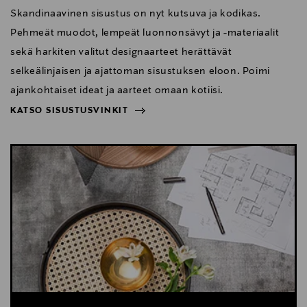
Skandinaavinen sisustus on nyt kutsuva ja kodikas.
Pehmeät muodot, lempeät luonnonsävyt ja -materiaalit
sekä harkiten valitut designaarteet herättävät
selkeälinjaisen ja ajattoman sisustuksen eloon. Poimi
ajankohtaiset ideat ja aarteet omaan kotiisi.
KATSO SISUSTUSVINKIT
NÄYTÄ VÄHEMMÄN
KATSO SISUSTUSVINKIT