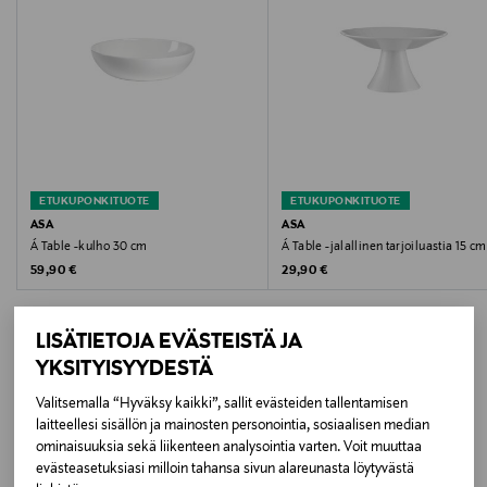
Koko
ø 21 cm
Valmistusmaa
Intia
ETUKUPONKITUOTE
ETUKUPONKITUOTE
Valmistaja
ASA
ASA
Á Table -kulho 30 cm
Á Table -jalallinen tarjoiluastia 15 cm
ASA Selection GmbH
Original Price
Original Price
59,90 €
29,90 €
Valmistajan osoite
LISÄTIETOJA EVÄSTEISTÄ JA
Rudolf-Diesel-Straße 3, 56203 Höhr-Grenzhausen,
YKSITYISYYDESTÄ
Germany
Valitsemalla “Hyväksy kaikki”, sallit evästeiden tallentamisen
LISÄÄ KIINNOSTAVIA
Digitaalinen osoite
laitteellesi sisällön ja mainosten personointia, sosiaalisen median
ominaisuuksia sekä liikenteen analysointia varten. Voit muuttaa
TUOTTEITA
kontakt@asa-selection.com
evästeasetuksiasi milloin tahansa sivun alareunasta löytyvästä