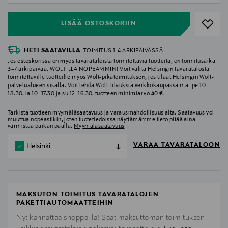
LISÄÄ OSTOSKORIIN
HETI SAATAVILLA
TOIMITUS 1-4 ARKIPÄIVÄSSÄ
Jos ostoskorissa on myös tavarataloista toimitettavia tuotteita, on toimitusaika
3–7 arkipäivää. WOLTILLA NOPEAMMIN! Voit valita Helsingin tavaratalosta
toimitettaville tuotteille myös Wolt-pikatoimituksen, jos tilaat Helsingin Wolt-
palvelualueen sisällä. Voit tehdä Wolt-tilauksia verkkokaupassa ma–pe 10–
18.30, la 10–17.30 ja su 12–16.30, tuotteen minimiarvo 40 €.
Tarkista tuotteen myymäläsaatavuus ja varausmahdollisuus alta. Saatavuus voi
muuttua nopeastikin, joten tuotetiedoissa näyttämämme tieto pitää aina
varmistaa paikan päällä.
Myymäläsaatavuus
VARAA TAVARATALOON
Helsinki
MAKSUTON TOIMITUS TAVARATALOJEN
PAKETTIAUTOMAATTEIHIN
Nyt kannattaa shoppailla! Saat maksuttoman toimituksen