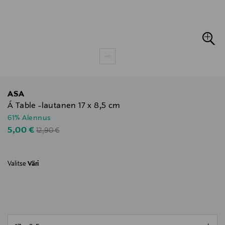
ASA
Á Table -lautanen 17 x 8,5 cm
61% Alennus
Original Price
Discounted Price
5,00 €
12,90 €
Valitse
Väri