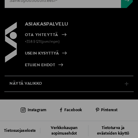
ASIAKASPALVELU
OTA YHTEYTTÄ
+358 9 1211(pvm/mpm)
USEIN KYSYTTYÄ
ETUJEN EHDOT
NÄYTÄ VALIKKO
TUKI & INFO
Instagram
Facebook
Pinterest
AJANKOHTAISTA
PALVELUT
Verkkokaupan
Tietoturva ja
Tietosuojaseloste
sopimusehdot
evästeiden käyttö