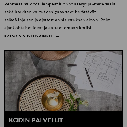
Pehmeät muodot, lempeät luonnonsävyt ja -materiaalit
sekä harkiten valitut designaarteet herättävät
selkeälinjaisen ja ajattoman sisustuksen eloon. Poimi
ajankohtaiset ideat ja aarteet omaan kotiisi.
KATSO SISUSTUSVINKIT
NÄYTÄ VÄHEMMÄN
KATSO SISUSTUSVINKIT
KODIN PALVELUT