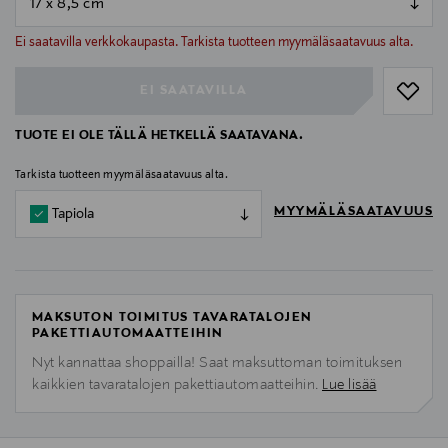
null
null
Ei saatavilla verkkokaupasta. Tarkista tuotteen myymäläsaatavuus alta.
EI SAATAVILLA
TUOTE EI OLE TÄLLÄ HETKELLÄ SAATAVANA.
Tarkista tuotteen myymäläsaatavuus alta.
MYYMÄLÄSAATAVUUS
Tapiola
MAKSUTON TOIMITUS TAVARATALOJEN
PAKETTIAUTOMAATTEIHIN
Nyt kannattaa shoppailla! Saat maksuttoman toimituksen
kaikkien tavaratalojen pakettiautomaatteihin.
Lue lisää