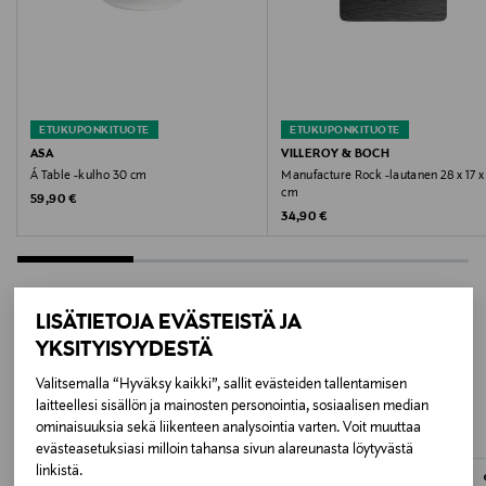
17 x 8,5 cm
Valmistusmaa
Intia
ETUKUPONKITUOTE
ETUKUPONKITUOTE
Valmistaja
ASA
VILLEROY & BOCH
Á Table -kulho 30 cm
Manufacture Rock -lautanen 28 x 17 x
ASA Selection GmbH
cm
Original Price
59,90 €
Original Price
34,90 €
Valmistajan osoite
Rudolf-Diesel-Straße 3, 56203 Höhr-Grenzhausen,
Germany
LISÄTIETOJA EVÄSTEISTÄ JA
YKSITYISYYDESTÄ
Digitaalinen osoite
LISÄÄ KIINNOSTAVIA
Valitsemalla “Hyväksy kaikki”, sallit evästeiden tallentamisen
kontakt@asa-selection.com
TUOTTEITA
laitteellesi sisällön ja mainosten personointia, sosiaalisen median
ominaisuuksia sekä liikenteen analysointia varten. Voit muuttaa
evästeasetuksiasi milloin tahansa sivun alareunasta löytyvästä
linkistä.