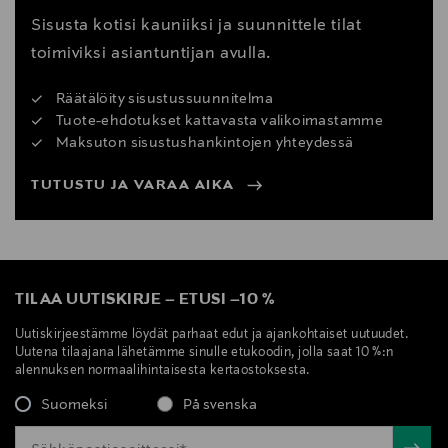
Sisusta kotisi kauniiksi ja suunnittele tilat
toimiviksi asiantuntijan avulla.
Räätälöity sisustussuunnitelma
Tuote-ehdotukset kattavasta valikoimastamme
Maksuton sisustushankintojen yhteydessä
TUTUSTU JA VARAA AIKA
TILAA UUTISKIRJE
–
ETUSI
–
10 %
Uutiskirjeestämme löydät parhaat edut ja ajankohtaiset uutuudet.
Uutena tilaajana lähetämme sinulle etukoodin, jolla saat 10 %:n
alennuksen normaalihintaisesta kertaostoksesta.
Suomeksi
På svenska