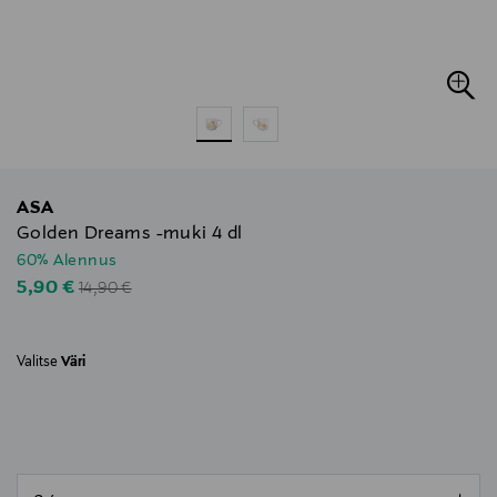
ASA
Golden Dreams -muki 4 dl
60% Alennus
Original Price
Discounted Price
5,90 €
14,90 €
Valitse
Väri
null