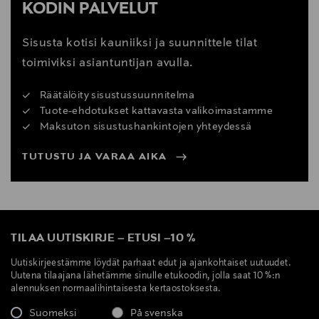
KODIN PALVELUT
Sisusta kotisi kauniiksi ja suunnittele tilat
toimiviksi asiantuntijan avulla.
Räätälöity sisustussuunnitelma
Tuote-ehdotukset kattavasta valikoimastamme
Maksuton sisustushankintojen yhteydessä
TUTUSTU JA VARAA AIKA
TILAA UUTISKIRJE
–
ETUSI
–
10 %
Uutiskirjeestämme löydät parhaat edut ja ajankohtaiset uutuudet.
Uutena tilaajana lähetämme sinulle etukoodin, jolla saat 10 %:n
alennuksen normaalihintaisesta kertaostoksesta.
Suomeksi
På svenska