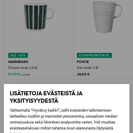
Hoito-ohjeet
Astianpesukoneen kestävä.
Väri
19484014 WHITE WITH ANIMALS
ALE –43%
ETUKUPONKITUOTE
Koko
MARIMEKKO
PENTIK
Piccolo-muki 2.5 dl
Kivi-muki 3 dl
0,4
Discounted Price
Original Price
Original Price
13,70 €
28,90 €
24,00 €
Valmistusmaa
LISÄTIETOJA EVÄSTEISTÄ JA
Kiina
YKSITYISYYDESTÄ
Valmistajan tuotenumero
Valitsemalla “Hyväksy kaikki”, sallit evästeiden tallentamisen
LISÄÄ KIINNOSTAVIA
laitteellesi sisällön ja mainosten personointia, sosiaalisen median
19484014
ominaisuuksia sekä liikenteen analysointia varten. Voit muuttaa
TUOTTEITA
evästeasetuksiasi milloin tahansa sivun alareunasta löytyvästä