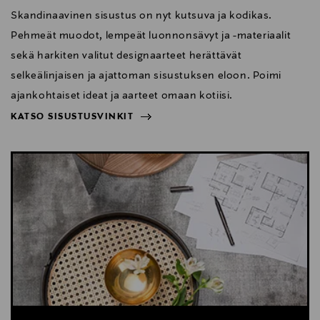
Skandinaavinen sisustus on nyt kutsuva ja kodikas.
Pehmeät muodot, lempeät luonnonsävyt ja -materiaalit
sekä harkiten valitut designaarteet herättävät
selkeälinjaisen ja ajattoman sisustuksen eloon. Poimi
ajankohtaiset ideat ja aarteet omaan kotiisi.
KATSO SISUSTUSVINKIT
NÄYTÄ VÄHEMMÄN
KATSO SISUSTUSVINKIT