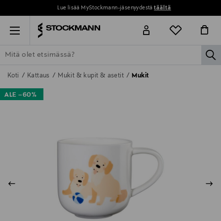
Lue lisää MyStockmann-jäsenyydestä
täältä
Menu
la
ETSI KAIKKI
NAISET
MIEHET
LAPSET
KOTI
KOSMETIIK
Koti
Kattaus
Mukit & kupit & asetit
Mukit
ALE –60%