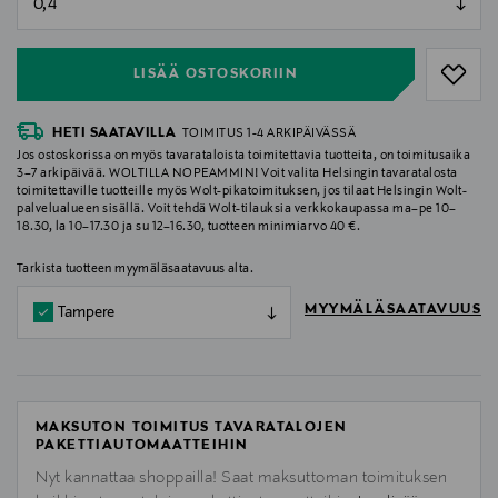
null
LISÄÄ OSTOSKORIIN
HETI SAATAVILLA
TOIMITUS 1-4 ARKIPÄIVÄSSÄ
Jos ostoskorissa on myös tavarataloista toimitettavia tuotteita, on toimitusaika
3–7 arkipäivää. WOLTILLA NOPEAMMIN! Voit valita Helsingin tavaratalosta
toimitettaville tuotteille myös Wolt-pikatoimituksen, jos tilaat Helsingin Wolt-
palvelualueen sisällä. Voit tehdä Wolt-tilauksia verkkokaupassa ma–pe 10–
18.30, la 10–17.30 ja su 12–16.30, tuotteen minimiarvo 40 €.
Tarkista tuotteen myymäläsaatavuus alta.
MYYMÄLÄSAATAVUUS
Tampere
MAKSUTON TOIMITUS TAVARATALOJEN
PAKETTIAUTOMAATTEIHIN
Nyt kannattaa shoppailla! Saat maksuttoman toimituksen