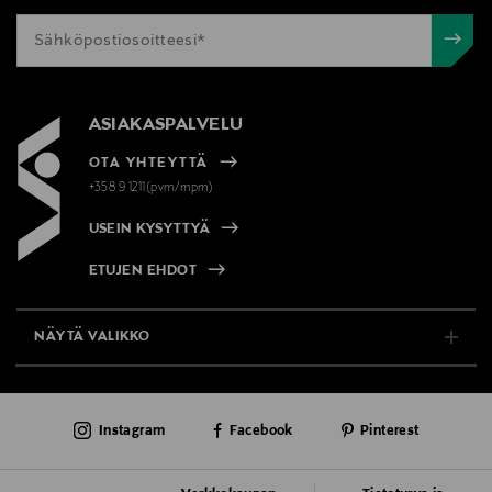
ASIAKASPALVELU
OTA YHTEYTTÄ
+358 9 1211(pvm/mpm)
USEIN KYSYTTYÄ
ETUJEN EHDOT
NÄYTÄ VALIKKO
TUKI & INFO
Instagram
Facebook
Pinterest
AJANKOHTAISTA
PALVELUT